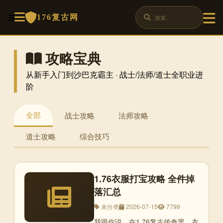
176复古网
攻略宝典
从新手入门到沙巴克霸主 · 战士/法师/道士全职业进
阶
全部
战士攻略
法师攻略
道士攻略
综合技巧
1.76衣服打宝攻略 全件掉
落汇总
未分类
2026-07-15
7799
我跟你说，在1.76复古传奇里，衣