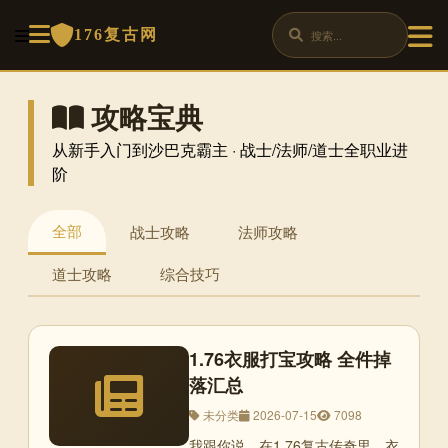
176复古网
攻略宝典
从新手入门到沙巴克霸主 · 战士/法师/道士全职业进
阶
全部
战士攻略
法师攻略
道士攻略
综合技巧
1.76衣服打宝攻略 全件掉
落汇总
未分类
2026-07-15
7098
我跟你说，在1.76复古传奇里，衣