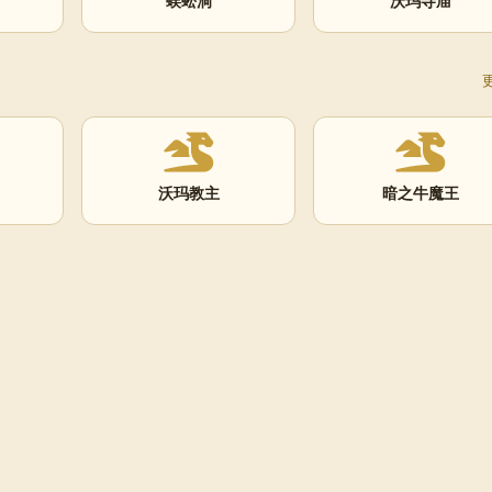
蜈蚣洞
沃玛寺庙
沃玛教主
暗之牛魔王