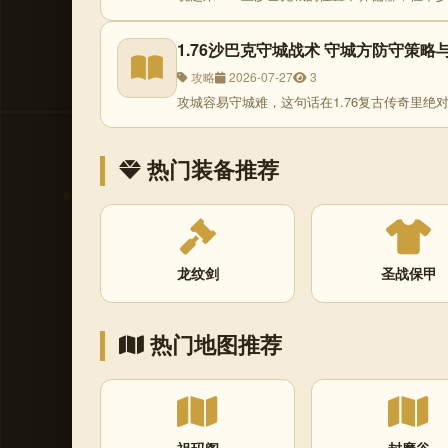
1.76沙巴克守城战术 守城方防守策略
攻略
2026-07-27
3
攻城容易守城难，这句话在1.76复古传奇里绝对
热门装备推荐
龙纹剑
圣战保甲
热门地图推荐