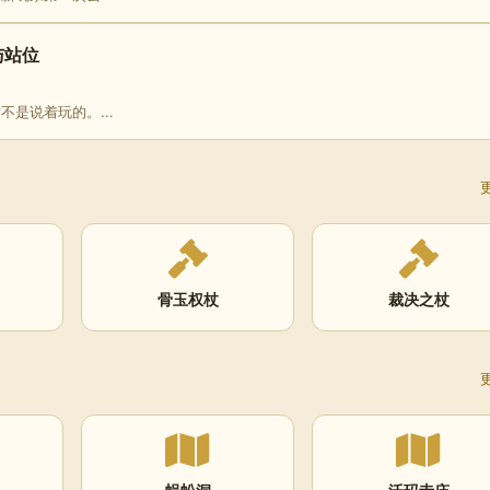
与站位
不是说着玩的。...
骨玉权杖
裁决之杖