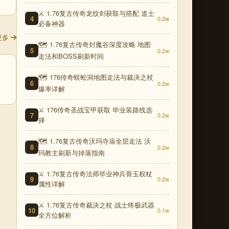
⚔️ 1.76复古传奇龙纹剑获取与搭配 道士
4
0.2w
必备神器
更多
🗺️ 1.76复古传奇封魔谷深度攻略 地图
5
0.2w
走法和BOSS刷新时间
🗺️ 176传奇蜈蚣洞地图走法与裁决之杖
6
0.2w
爆率详解
⚔️ 176传奇圣战宝甲获取 毕业装路线选
7
0.2w
择
🗺️ 1.76复古传奇沃玛寺庙全层走法 沃
8
0.2w
玛教主刷新与掉落指南
⚔️ 1.76复古传奇法师毕业神兵骨玉权杖
9
0.2w
属性详解
⚔️ 1.76复古传奇裁决之杖 战士终极武器
10
0.1w
全方位解析