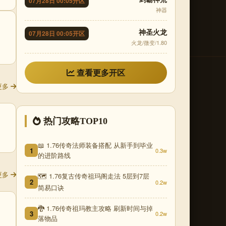
07月28日 00:05开区
神器
神圣火龙
07月28日 00:05开区
火龙/微变/1.80
查看更多开区
更多
热门攻略TOP10
📖 1.76传奇法师装备搭配 从新手到毕业
1
0.3w
的进阶路线
更多
🗺️ 1.76复古传奇祖玛阁走法 5层到7层
2
0.2w
简易口诀
🐉 1.76传奇祖玛教主攻略 刷新时间与掉
3
0.2w
落物品