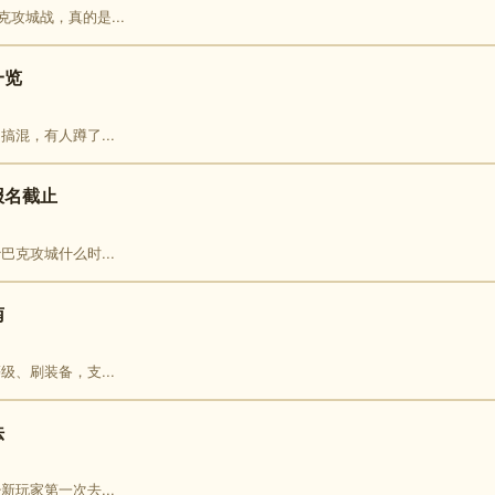
攻城战，真的是...
一览
搞混，有人蹲了...
报名截止
巴克攻城什么时...
南
级、刷装备，支...
法
新玩家第一次去...