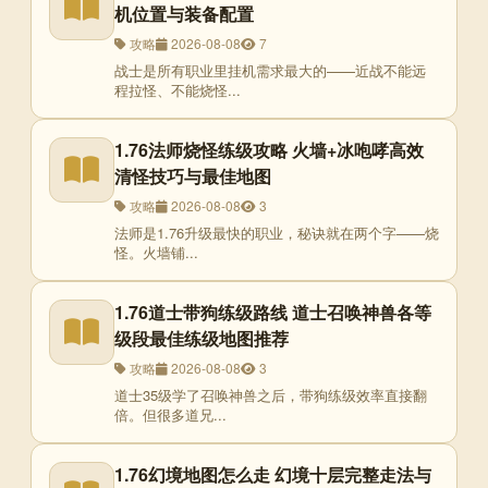
机位置与装备配置
攻略
2026-08-08
7
战士是所有职业里挂机需求最大的——近战不能远
程拉怪、不能烧怪...
1.76法师烧怪练级攻略 火墙+冰咆哮高效
清怪技巧与最佳地图
攻略
2026-08-08
3
法师是1.76升级最快的职业，秘诀就在两个字——烧
怪。火墙铺...
1.76道士带狗练级路线 道士召唤神兽各等
级段最佳练级地图推荐
攻略
2026-08-08
3
道士35级学了召唤神兽之后，带狗练级效率直接翻
倍。但很多道兄...
1.76幻境地图怎么走 幻境十层完整走法与