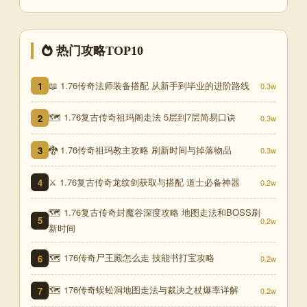
热门攻略TOP10
📖 1.76传奇法师装备搭配 从新手到毕业的进阶路线
1
0.3w
🗺️ 1.76复古传奇祖玛阁走法 5层到7层简易口诀
2
0.3w
🐉 1.76传奇祖玛教主攻略 刷新时间与掉落物品
3
0.3w
⚔️ 1.76复古传奇龙纹剑获取与搭配 道士必备神器
4
0.2w
🗺️ 1.76复古传奇封魔谷深度攻略 地图走法和BOSS刷
5
0.2w
新时间
🗺️ 176传奇尸王殿怎么走 技能书打宝攻略
6
0.2w
🗺️ 176传奇蜈蚣洞地图走法与裁决之杖爆率详解
7
0.2w