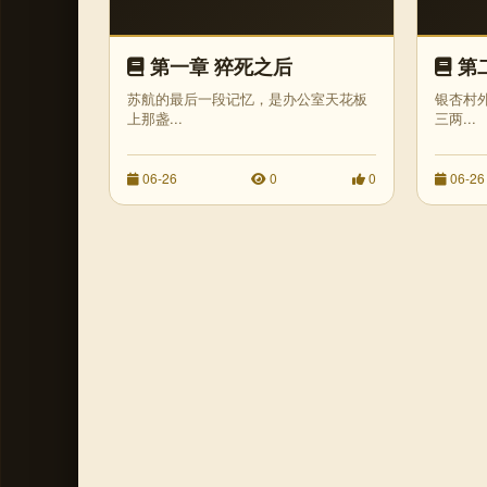
第一章 猝死之后
第
苏航的最后一段记忆，是办公室天花板
银杏村
上那盏...
三两...
06-26
0
0
06-26