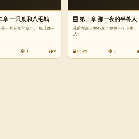
二章 一只鹿和八毛钱
第三章 那一夜的半兽人
外是一片开阔的草地。 梅花鹿三
苏航在新人村外刷了整整一个下午。 
从1...
0
0
06-29
0