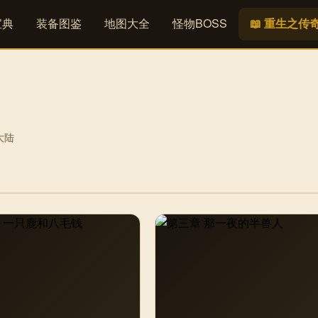
宝典
装备图鉴
地图大全
怪物BOSS
📖 重生之传
大陆