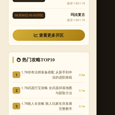
微变/1.80/1.76
玛法复古
08月08日 00:05开区
微变/1.80/1.76
查看更多开区
热门攻略TOP10
1.76传奇法师装备搭配 从新手到毕
1
0.3w
业的进阶路线
1.76武器打宝攻略 全武器掉落地图
2
0.1w
与获取方法
1.76散人全攻略 散人玩家生存发展
3
0.1w
完整教学