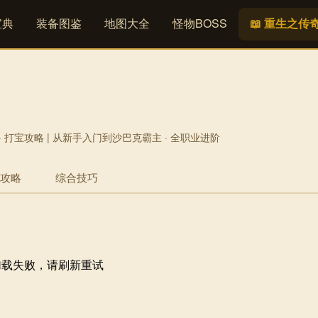
宝典
装备图鉴
地图大全
怪物BOSS
📖 重生之传
线 · 打宝攻略 | 从新手入门到沙巴克霸主 · 全职业进阶
攻略
综合技巧
加载失败，请刷新重试