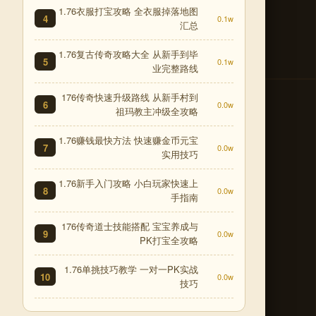
1.76衣服打宝攻略 全衣服掉落地图
4
0.1w
汇总
1.76复古传奇攻略大全 从新手到毕
5
0.1w
业完整路线
176传奇快速升级路线 从新手村到
6
0.0w
祖玛教主冲级全攻略
1.76赚钱最快方法 快速赚金币元宝
7
0.0w
实用技巧
1.76新手入门攻略 小白玩家快速上
8
0.0w
手指南
176传奇道士技能搭配 宝宝养成与
9
0.0w
PK打宝全攻略
1.76单挑技巧教学 一对一PK实战
10
0.0w
技巧