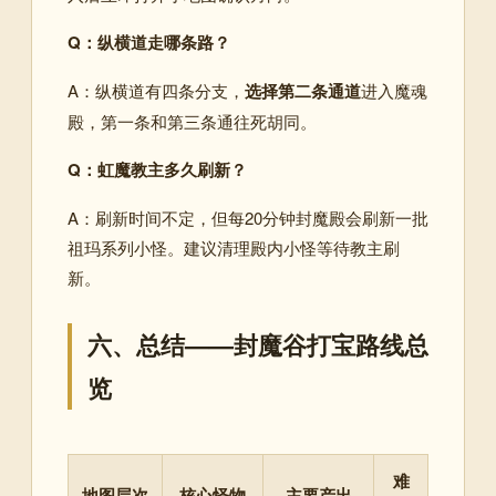
Q：纵横道走哪条路？
A：纵横道有四条分支，
选择第二条通道
进入魔魂
殿，第一条和第三条通往死胡同
。
Q：虹魔教主多久刷新？
A：刷新时间不定，但每20分钟封魔殿会刷新一批
祖玛系列小怪
。建议清理殿内小怪等待教主刷
新。
六、总结——封魔谷打宝路线总
览
难
地图层次
核心怪物
主要产出