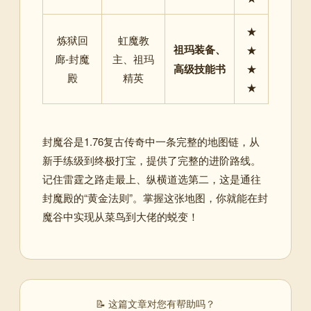
★
炼狱回
虹魔教
祖玛装备、
★
廊-封魔
主、祖玛
高级技能书
★
殿
精英
★
封魔谷是1.76复古传奇中一条完整的地图链，从
新手练级到终极打宝，提供了完整的进阶路线。
记住雷霆之路走最上、纵横道选第二，这是通往
封魔殿的“黄金法则”。掌握这张地图，你就能在封
魔谷中实现从菜鸟到大佬的蜕变！
📝 这篇文章对您有帮助吗？