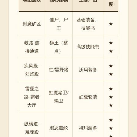
度
僵尸、尸
基础装备、
封魔矿区
★
王
技能书
歧路-连
狮王（整
★
高级技能书
接通道
点）
★
疾风殿-
★
红/黑野猪
沃玛装备
烈焰殿
★
雷霆之
★
虹魔猪卫/
路-霸者
虹魔套装
★
蝎卫
大厅
★
★
纵横道-
邪恶毒蛇
祖玛装备
★
魔魂殿
★