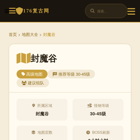
176复古网
首页
>
地图大全
>
封魔谷
封魔谷
高级地图
推荐等级 30-45级
建议组队
所属区域
怪物等级
封魔谷
30-45级
地图层数
BOSS刷新