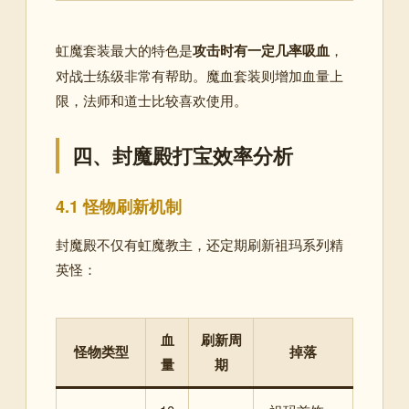
虹魔套装最大的特色是
攻击时有一定几率吸血
，
对战士练级非常有帮助。魔血套装则增加血量上
限，法师和道士比较喜欢使用
。
四、封魔殿打宝效率分析
4.1 怪物刷新机制
封魔殿不仅有虹魔教主，还定期刷新祖玛系列精
英怪：
血
刷新周
怪物类型
掉落
量
期