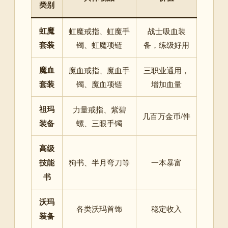
类别
虹魔
虹魔戒指、虹魔手
战士吸血装
套装
镯、虹魔项链
备，练级好用
魔血
魔血戒指、魔血手
三职业通用，
套装
镯、魔血项链
增加血量
祖玛
力量戒指、紫碧
几百万金币/件
装备
螺、三眼手镯
高级
技能
狗书、半月弯刀等
一本暴富
书
沃玛
各类沃玛首饰
稳定收入
装备