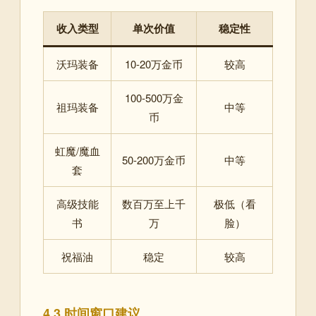
收入类型
单次价值
稳定性
沃玛装备
10-20万金币
较高
100-500万金
祖玛装备
中等
币
虹魔/魔血
50-200万金币
中等
套
高级技能
数百万至上千
极低（看
书
万
脸）
祝福油
稳定
较高
4.3 时间窗口建议