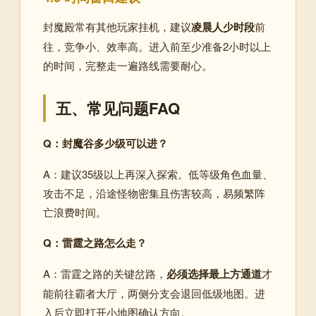
封魔殿常有其他玩家挂机，建议
凌晨人少时段
前
往，竞争小、效率高
。进入前至少准备2小时以上
的时间，完整走一遍路线需要耐心。
五、常见问题FAQ
Q：封魔谷多少级可以进？
A：建议35级以上再深入探索。低等级角色血量、
攻击不足，沿途怪物密集且伤害较高，易频繁阵
亡浪费时间
。
Q：雷霆之路怎么走？
A：雷霆之路的关键岔路，
必须选择最上方通道
才
能前往霸者大厅，两侧分支会退回低级地图
。进
入后立即打开小地图确认方向。