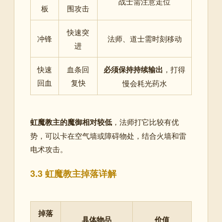
战士需注意走位
板
围攻击
快速突
冲锋
法师、道士需时刻移动
进
快速
血条回
必须保持持续输出
，打得
回血
复快
慢会耗光药水
虹魔教主的魔御相对较低
，法师打它比较有优
势，可以卡在空气墙或障碍物处，结合火墙和雷
电术攻击
。
3.3 虹魔教主掉落详解
掉落
具体物品
价值