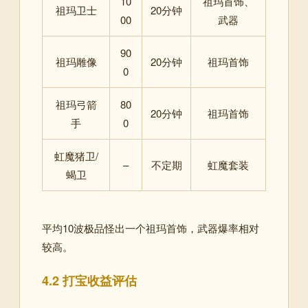
10
祖玛首饰、
祖玛卫士
20分钟
00
武器
90
祖玛雕像
20分钟
祖玛首饰
0
祖玛弓箭
80
20分钟
祖玛首饰
手
0
虹魔猪卫/
–
不定期
虹魔套装
蝎卫
平均10波极品怪出一个祖玛首饰，武器爆率相对
较高
。
4.2 打宝收益评估