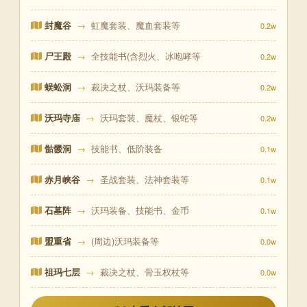
封魔谷
→
虹魔套装、魔血套装等
0.2w
尸王殿
→
全技能书(含烈火、冰咆哮等
0.2w
蜈蚣洞
→
裁决之杖、沃玛装备等
0.2w
沃玛寺庙
→
沃玛套装、魔杖、银蛇等
0.2w
骷髅洞
→
技能书、低阶装备
0.1w
赤月峡谷
→
圣战套装、法神套装等
0.1w
石墓阵
→
沃玛装备、技能书、金币
0.1w
盟重省
→
(周边)沃玛装备等
0.0w
祖玛七层
→
裁决之杖、骨玉权杖等
0.0w