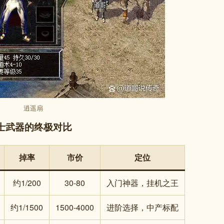
逍遥扇
把道士武器的终极对比
掉率
市价
定位
约1/200
30-80
入门神器，挂机之王
约1/1500
1500-4000
进阶选择，中产标配