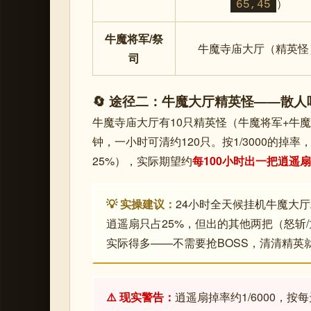
）
65,45
牛魔将军/祭
牛魔寺庙大厅（精英怪
司
🔄 途径二：牛魔大厅精英怪——散
牛魔寺庙大厅有10只精英怪（牛魔将军+牛魔
钟，一小时可清约120只。按1/3000的
25%），实际期望约
每100小时出一把逍遥扇
💡 实操建议：
24小时全天候挂机牛魔大
逍遥扇只占25%，但出的其他两把（怒斩
实际得多——不需要抢BOSS，清清精英
⚠️ 现实警告：
逍遥扇掉率约1/6000，按