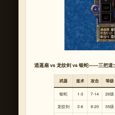
逍遥扇 vs 龙纹剑 vs 银蛇——三
武器
道术
攻击
等级
银蛇
1-3
7-14
26级
龙纹剑
3-6
8-20
35级