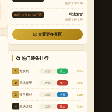
微变/1.80/1.76
玛法复古
08月06日 00:05开区
微变/1.80/1.76
查看更多开区
热门装备排行
龙纹剑
1
武器
道士
0.2w
圣战保甲
2
衣服
战士
0.2w
骨玉权杖
3
武器
法师
0.2w
裁决之杖
4
武器
战士
0.2w