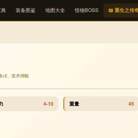
宝典
装备图鉴
地图大全
怪物BOSS
📖 重生之传
确+2、道术增幅
力
4-10
重量
45