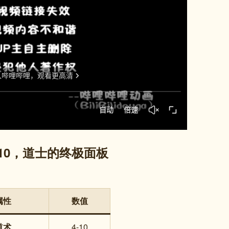
10，道士的终极面板
属性
数值
道术
4-10