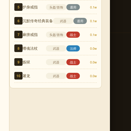
护身戒指
5
头盔/首饰
通用
0.1w
沉默传奇经典装备
6
武器
通用
0.1w
麻痹戒指
7
头盔/首饰
战士
0.1w
嗜魂法杖
8
武器
法师
0.0w
炼狱
9
武器
战士
0.0w
屠龙
10
武器
战士
0.0w