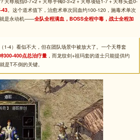
0-7×2 + 天尊手镯0-3×2 + 天尊项链1-7 + 天尊头盔0-
43
。这个道术值下，治愈术单次回血约100-120，施毒术单次
队里就是永动机——
全队全程满血，BOSS全程中毒，战士全程加
（1-4）看似不大，但在团队场景中被放大了。一个天尊套
钟300-400点总治疗量
，而龙纹剑+祖玛套的道士只能提供约
可能就是T不倒的关键。