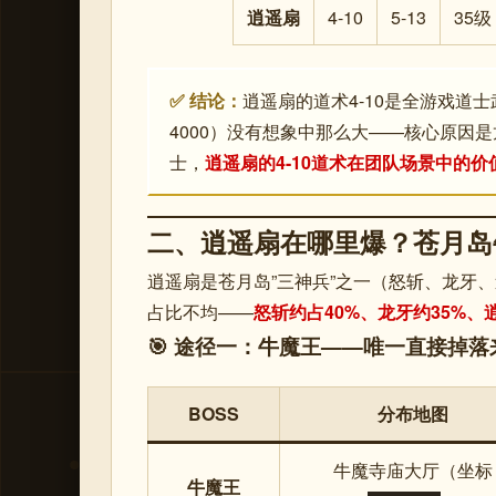
逍遥扇
4-10
5-13
35级
✅ 结论：
逍遥扇的道术4-10是全游戏道士武器
4000）没有想象中那么大——核心原因
士，
逍遥扇的4-10道术在团队场景中的价
二、逍遥扇在哪里爆？苍月岛
逍遥扇是苍月岛”三神兵”之一（怒斩、龙牙、
占比不均——
怒斩约占40%、龙牙约35%、
🎯 途径一：牛魔王——唯一直接掉落
BOSS
分布地图
牛魔寺庙大厅（坐标
牛魔王