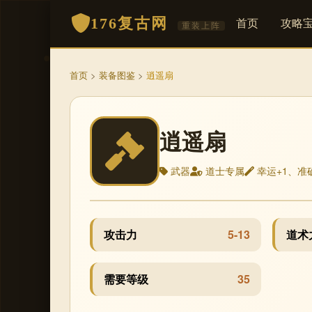
176复古网
首页
攻略
重装上阵
首页
>
装备图鉴
>
逍遥扇
逍遥扇
武器
道士专属
幸运+1、准
攻击力
5-13
道术
需要等级
35