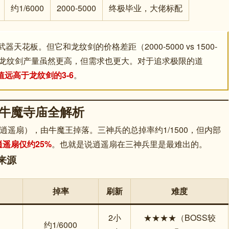
约1/6000
2000-5000
终极毕业，大佬标配
天花板。但它和龙纹剑的价格差距（2000-5000 vs 1500-
是龙纹剑产量虽然更高，但需求也更大。对于追求极限的道
值远高于龙纹剑的3-6
。
牛魔寺庙全解析
逍遥扇），由牛魔王掉落。三神兵的总掉率约1/1500，但内部
逍遥扇仅约25%
。也就是说逍遥扇在三神兵里是最难出的。
来源
掉率
刷新
难度
2小
★★★★（BOSS较
约1/6000