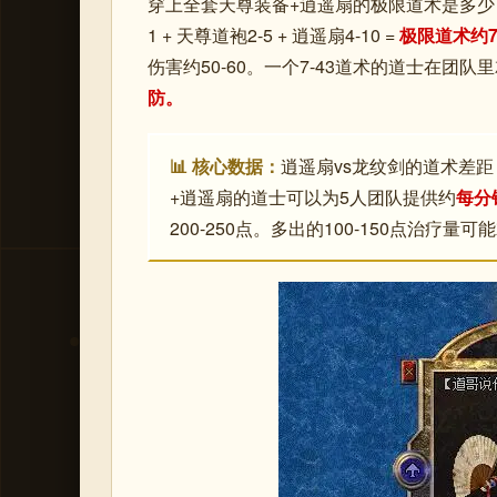
穿上全套天尊装备+逍遥扇的极限道术是多少？天尊戒指
1 + 天尊道袍2-5 + 逍遥扇4-10 =
极限道术约7-
伤害约50-60。一个7-43道术的道士在团
防。
📊 核心数据：
逍遥扇vs龙纹剑的道术差距
+逍遥扇的道士可以为5人团队提供约
每分
200-250点。多出的100-150点治疗量