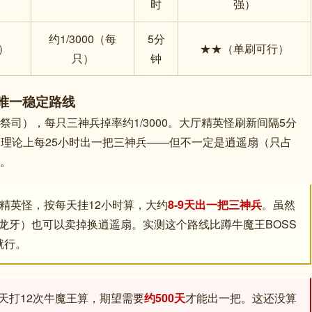
时
强）
约1/3000（每
5分
）
★★（单刷可行）
只）
钟
人唯一稳定路线
祭司），每只三神兵掉率约1/3000。大厅精英怪刷新间隔5分
掉率，理论上每25小时出一把三神兵——但不一定是逍遥扇（只占
。
厅精英怪，按每天挂12小时算，大约
8-9天出一把三神兵
。虽然
/龙牙）也可以卖掉换逍遥扇。实测这个路线比蹲牛魔王BOSS
就行。
每天打12次牛魔王算，期望需要
约500天
才能出一把。这还没算