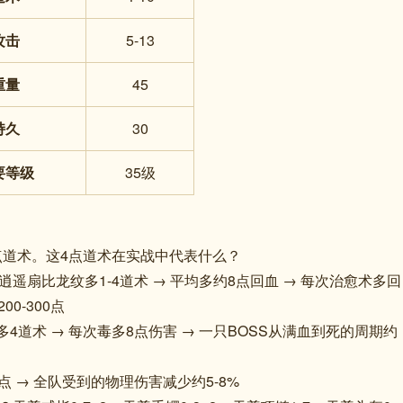
攻击
5-13
重量
45
持久
30
要等级
35级
-4点道术。这4点道术在实战中代表什么？
遥扇比龙纹多1-4道术 → 平均多约8点回血 → 每次治愈术多回
0-300点
4道术 → 每次毒多8点伤害 → 一只BOSS从满血到死的周期约
4点 → 全队受到的物理伤害减少约5-8%