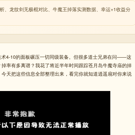
解析、龙纹剑无极棍对比、牛魔王掉落实测数据、幸运+1收益分
道术4-10的面板碾压一切同级装备。但很多道士兄弟在问——这
？掉率有多离谱？我花了将近半年时间跟踪苍月岛牛魔寺庙的掉
。今天把这些信息全部整理出来，看完你就知道逍遥扇对你来说