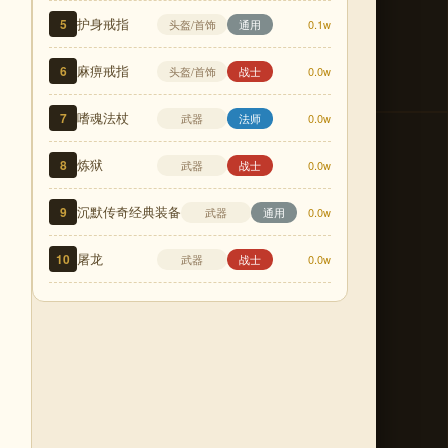
护身戒指
5
头盔/首饰
通用
0.1w
麻痹戒指
6
头盔/首饰
战士
0.0w
嗜魂法杖
7
武器
法师
0.0w
炼狱
8
武器
战士
0.0w
沉默传奇经典装备
9
武器
通用
0.0w
屠龙
10
武器
战士
0.0w