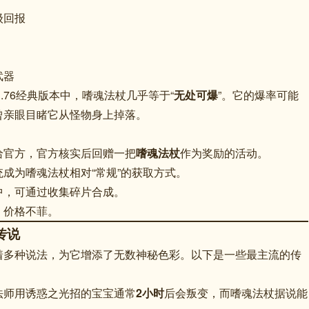
级回报
武器
.76经典版本中，嗜魂法杖几乎等于“
无处可爆
”
。它的爆率可能
曾亲眼目睹它从怪物身上掉落。
给官方，官方核实后回赠一把
嗜魂法杖
作为奖励的活动。
成为嗜魂法杖相对“常规”的获取方式
。
中，可通过收集碎片合成。
，价格不菲
。
传说
着多种说法，为它增添了无数神秘色彩。以下是一些最主流的传
法师用诱惑之光招的宝宝通常
2小时
后会叛变，而嗜魂法杖据说能