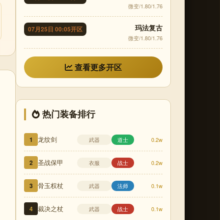
微变/1.80/1.76
玛法复古
07月25日 00:05开区
微变/1.80/1.76
查看更多开区
热门装备排行
龙纹剑
1
武器
道士
0.2w
圣战保甲
2
衣服
战士
0.2w
骨玉权杖
3
武器
法师
0.1w
裁决之杖
4
武器
战士
0.1w