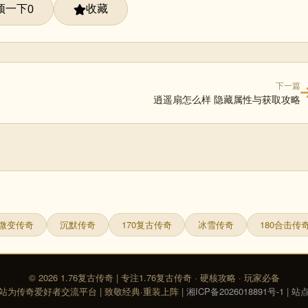
顶一下
收藏
0
下一篇
逍遥扇怎么样 隐藏属性与获取攻略
微变传奇
沉默传奇
170复古传奇
冰雪传奇
180合击传
© 2026 1.76复古传奇 | 专注1.76复古传奇 · 硬核攻略 · 玩家必备
站为传奇爱好者交流平台 | 致敬经典·重装上阵 |
湘ICP备2026018891号-1
|
站