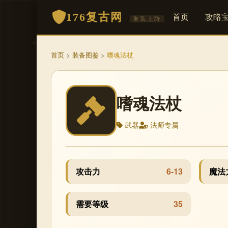
176复古网
首页
攻略
重装上阵
首页
>
装备图鉴
>
嗜魂法杖
嗜魂法杖
武器
法师专属
攻击力
6-13
魔法
需要等级
35