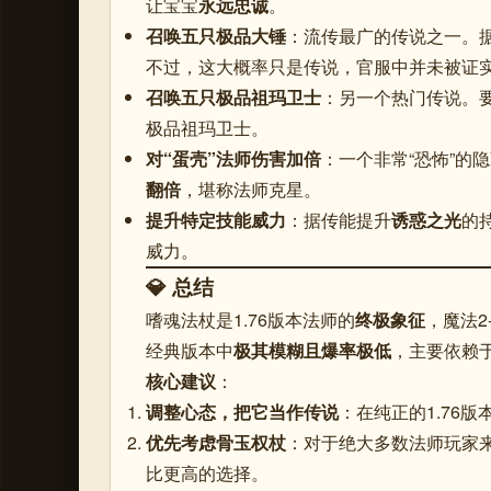
让宝宝
永远忠诚
。
召唤五只极品大锤
：流传最广的传说之一。
不过，这大概率只是传说，官服中并未被证
召唤五只极品祖玛卫士
：另一个热门传说。
极品祖玛卫士
。
对“蛋壳”法师伤害加倍
：一个非常“恐怖”的
翻倍
，堪称法师克星。
提升特定技能威力
：据传能提升
诱惑之光
的
威力
。
💎 总结
嗜魂法杖是1.76版本法师的
终极象征
，魔法2
经典版本中
极其模糊且爆率极低
，主要依赖
核心建议
：
调整心态，把它当作传说
：在纯正的1.76
优先考虑骨玉权杖
：对于绝大多数法师玩家
比更高的选择
。