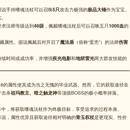
据说手持嗜魂法杖可以召唤
5只
攻击力极强的
极品大锤
作为宝宝
。
实
。
要求法师等级达到
46级
，佩戴嗜魂法杖后可以召唤五只
1000血
的
隐藏属性。据说佩戴后对开启了
魔法盾
（俗称“蛋壳”）的法师
伤害
持续时间或成功率
，并增强
疾光电影
和
地狱雷光
两大群攻技能的
-8的属性使其成为当之无愧的毕业武器
。然而，它的获取途径在
于击杀
祖玛教主、暗之触龙神
等顶级BOSS的极小概率掉落
。
版本中，将获取嗜魂法杖作为终极目标，享受追求的过程本身。
来说，属性优异且获取途径相对明确的
骨玉权杖
是更现实、性价