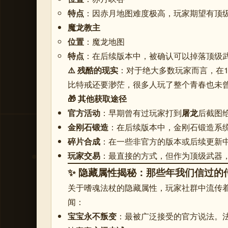
特点
：因赤月地图难度极高，玩家期望有顶
魔龙教主
位置
：魔龙地图
特点
：在后续版本中，被确认可以掉落顶级
⚠️ 残酷的现实
：对于绝大多数玩家而言，在1
比特戒还要渺茫
，很多人玩了整个青春也未
🎁 其他获取途径
官方活动
：早期曾有过玩家打到
屠龙
后截图
金刚石锻造
：在后续版本中，金刚石锻造系统
碎片合成
：在一些非官方的版本或后续更新
玩家交易
：最直接的方式，但作为顶级武器
✨ 隐藏属性揭秘：那些年我们信过的
关于嗜魂法杖的隐藏属性，玩家社群中流传
闻：
宝宝永不叛变
：最被广泛接受的官方说法。