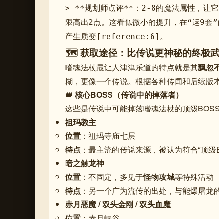
> **规划师点评**：2-8的魔法属性，让它
限高出2点。这看似微小的提升，在“运9套
产生质变[reference:6]。
🗺️ 获取途径：比传说更神秘的终极
嗜魂法杖最让人津津乐道的特点就是其
飘忽
糊，更像一个传说
。根据各种传闻和后续版
👑 核心BOSS（传说中的掉落者）
这些是传说中可能掉落嗜魂法杖的顶级BOS
祖玛教主
位置
：祖玛寺庙七层
特点
：最主流的传说来源，被认为符合“顶级B
暗之触龙神
位置
：不固定，多见于
怪物攻城
等特殊活动
特点
：另一个广为流传的出处，与能爆屠龙
赤月恶魔 / 双头金刚 / 双头血魔
位置
：赤月峡谷