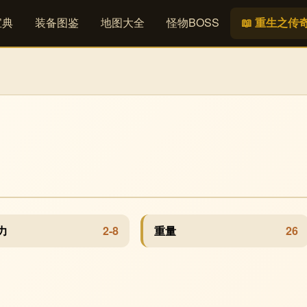
宝典
装备图鉴
地图大全
怪物BOSS
📖 重生之传
力
2-8
重量
26