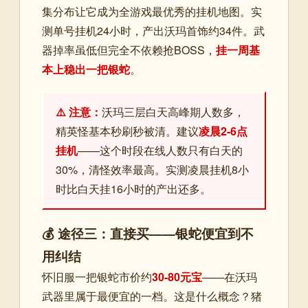
集分布让它成为全游戏最优秀的挂机地图。实
测单号挂机24小时，产出沃玛首饰约34件。武
器掉率虽低但完全不依赖抢BOSS，
挂一周基
本上稳出一把银蛇
。
⚠️ 注意：
沃玛三层白天高峰期人数多，
精英怪基本秒刷秒被清。建议
凌晨2-6点
挂机
——这个时段在线人数只有白天的
30%，清怪效率最高。实测凌晨挂机8小
时比白天挂16小时的产出还多。
💰 途径三：直接买——银蛇便宜到不
用纠结
怀旧服一把银蛇市价约
30-80元宝
——在沃玛
武器里属于最便宜的一档。这是什么概念？猪