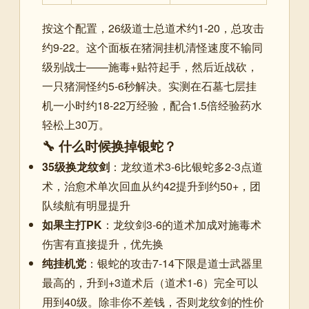
按这个配置，26级道士总道术约1-20，总攻击
约9-22。这个面板在猪洞挂机清怪速度不输同
级别战士——施毒+贴符起手，然后近战砍，
一只猪洞怪约5-6秒解决。实测在石墓七层挂
机一小时约18-22万经验，配合1.5倍经验药水
轻松上30万。
🔧 什么时候换掉银蛇？
35级换龙纹剑
：龙纹道术3-6比银蛇多2-3点道
术，治愈术单次回血从约42提升到约50+，团
队续航有明显提升
如果主打PK
：龙纹剑3-6的道术加成对施毒术
伤害有直接提升，优先换
纯挂机党
：银蛇的攻击7-14下限是道士武器里
最高的，升到+3道术后（道术1-6）完全可以
用到40级。除非你不差钱，否则龙纹剑的性价