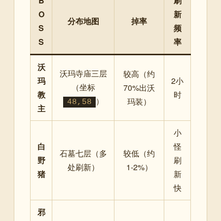
B
刷
O
新
分布地图
掉率
S
频
S
率
沃
沃玛寺庙三层
较高（约
玛
2小
（坐标
70%出沃
教
时
）
玛装）
48,58
主
小
白
怪
石墓七层（多
较低（约
野
刷
处刷新）
1-2%）
猪
新
快
邪