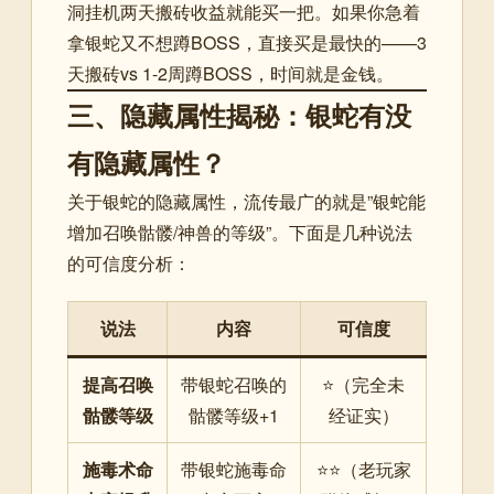
洞挂机两天搬砖收益就能买一把。如果你急着
拿银蛇又不想蹲BOSS，直接买是最快的——3
天搬砖vs 1-2周蹲BOSS，时间就是金钱。
三、隐藏属性揭秘：银蛇有没
有隐藏属性？
关于银蛇的隐藏属性，流传最广的就是”银蛇能
增加召唤骷髅/神兽的等级”。下面是几种说法
的可信度分析：
说法
内容
可信度
提高召唤
带银蛇召唤的
⭐（完全未
骷髅等级
骷髅等级+1
经证实）
施毒术命
带银蛇施毒命
⭐⭐（老玩家