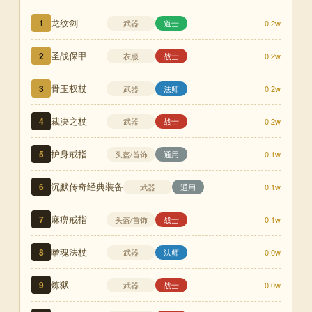
龙纹剑
1
武器
道士
0.2w
圣战保甲
2
衣服
战士
0.2w
骨玉权杖
3
武器
法师
0.2w
裁决之杖
4
武器
战士
0.2w
护身戒指
5
头盔/首饰
通用
0.1w
沉默传奇经典装备
6
武器
通用
0.1w
麻痹戒指
7
头盔/首饰
战士
0.1w
嗜魂法杖
8
武器
法师
0.0w
炼狱
9
武器
战士
0.0w