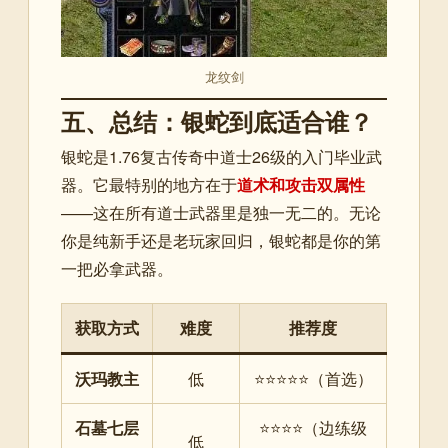
龙纹剑
五、总结：银蛇到底适合谁？
银蛇是1.76复古传奇中道士26级的入门毕业武
器。它最特别的地方在于
道术和攻击双属性
——这在所有道士武器里是独一无二的。无论
你是纯新手还是老玩家回归，银蛇都是你的第
一把必拿武器。
获取方式
难度
推荐度
沃玛教主
低
⭐⭐⭐⭐⭐（首选）
石墓七层
⭐⭐⭐⭐（边练级
低