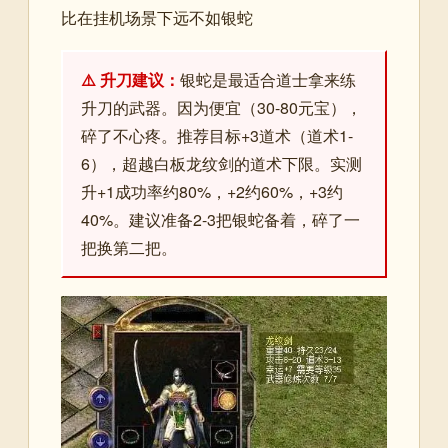
比在挂机场景下远不如银蛇
⚠️ 升刀建议：
银蛇是最适合道士拿来练
升刀的武器。因为便宜（30-80元宝），
碎了不心疼。推荐目标+3道术（道术1-
6），超越白板龙纹剑的道术下限。实测
升+1成功率约80%，+2约60%，+3约
40%。建议准备2-3把银蛇备着，碎了一
把换第二把。