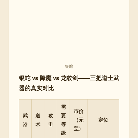
银蛇
银蛇 vs 降魔 vs 龙纹剑——三把道士武
器的真实对比
需
市价
武
道
攻
要
（元
定位
器
术
击
等
宝）
级