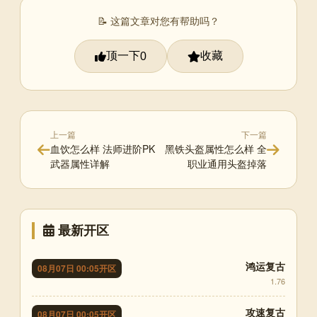
📝 这篇文章对您有帮助吗？
顶一下
收藏
0
上一篇
下一篇
血饮怎么样 法师进阶PK
黑铁头盔属性怎么样 全
武器属性详解
职业通用头盔掉落
最新开区
鸿运复古
08月07日 00:05开区
1.76
攻速复古
08月07日 00:05开区