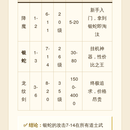
新手入
6-
2
降
1-
门，拿到
1
0
5-20
魔
2
银蛇即淘
1
级
汰
7-
2
挂机神
银
1-
30-
1
6
器，性价
蛇
3
80
4
级
比之王
150
龙
8-
3
终极追
3-
0-
纹
2
5
求，价格
6
400
剑
0
级
昂贵
0
✅ 结论：
银蛇的攻击7-14在所有道士武