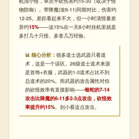
机清小怪，单次平砍伤害约15-30（取决于怪
物防御）。带降魔(攻6-11)同期对比，伤害约
12-25。差距看起来不大，但一小时清怪量差
异约
15%
——这15%在一天8小时挂机里就是
多打几十只怪、多拿几万经验。
📊 核心分析：
很多道士选武器只看道
术，这是一个误区。26级道士道术来源
是首饰+衣服，武器的1-3道术占比不到
总道术的20%。而武器的攻击属性对你
的砍怪效率有直接影响——
银蛇的7-14
攻击比降魔的6-11多2-3点攻击，砍怪效
率提升约15%
。别小看这点攻击。