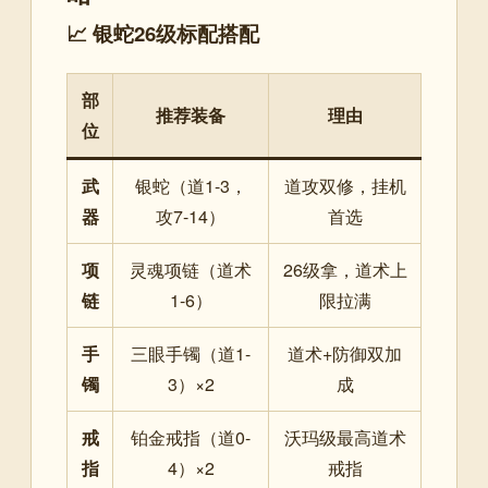
📈 银蛇26级标配搭配
部
推荐装备
理由
位
武
银蛇（道1-3，
道攻双修，挂机
器
攻7-14）
首选
项
灵魂项链（道术
26级拿，道术上
链
1-6）
限拉满
手
三眼手镯（道1-
道术+防御双加
镯
3）×2
成
戒
铂金戒指（道0-
沃玛级最高道术
指
4）×2
戒指