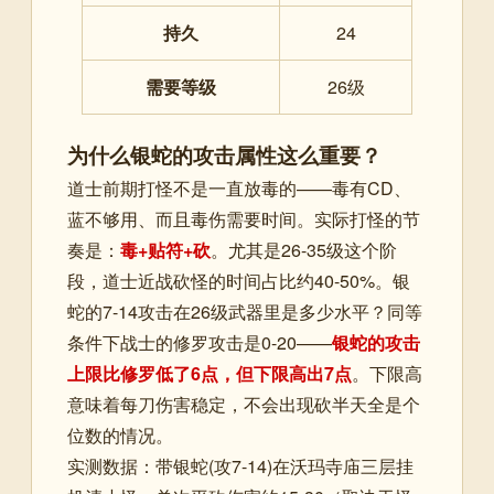
持久
24
需要等级
26级
为什么银蛇的攻击属性这么重要？
道士前期打怪不是一直放毒的——毒有CD、
蓝不够用、而且毒伤需要时间。实际打怪的节
奏是：
毒+贴符+砍
。尤其是26-35级这个阶
段，道士近战砍怪的时间占比约40-50%。银
蛇的7-14攻击在26级武器里是多少水平？同等
条件下战士的修罗攻击是0-20——
银蛇的攻击
上限比修罗低了6点，但下限高出7点
。下限高
意味着每刀伤害稳定，不会出现砍半天全是个
位数的情况。
实测数据：带银蛇(攻7-14)在沃玛寺庙三层挂