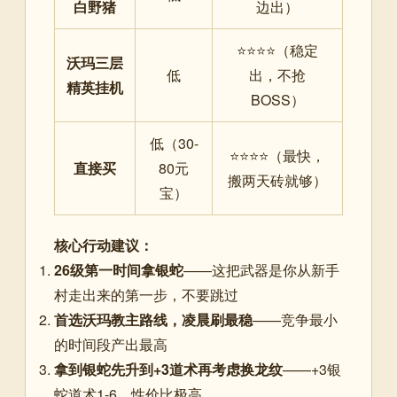
白野猪
边出）
⭐⭐⭐⭐（稳定
沃玛三层
低
出，不抢
精英挂机
BOSS）
低（30-
⭐⭐⭐⭐（最快，
直接买
80元
搬两天砖就够）
宝）
核心行动建议：
26级第一时间拿银蛇
——这把武器是你从新手
村走出来的第一步，不要跳过
首选沃玛教主路线，凌晨刷最稳
——竞争最小
的时间段产出最高
拿到银蛇先升到+3道术再考虑换龙纹
——+3银
蛇道术1-6，性价比极高