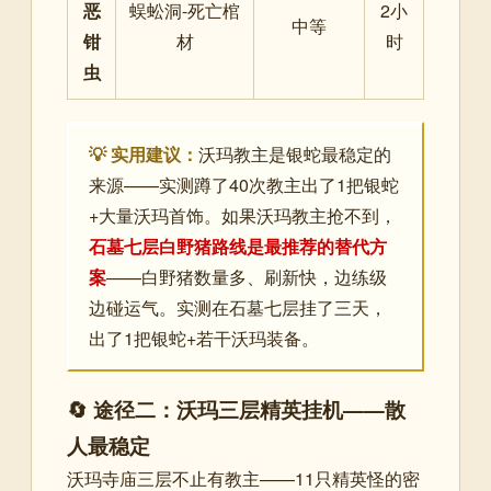
恶
蜈蚣洞-死亡棺
2小
中等
钳
材
时
虫
💡 实用建议：
沃玛教主是银蛇最稳定的
来源——实测蹲了40次教主出了1把银蛇
+大量沃玛首饰。如果沃玛教主抢不到，
石墓七层白野猪路线是最推荐的替代方
案
——白野猪数量多、刷新快，边练级
边碰运气。实测在石墓七层挂了三天，
出了1把银蛇+若干沃玛装备。
🔄 途径二：沃玛三层精英挂机——散
人最稳定
沃玛寺庙三层不止有教主——11只精英怪的密