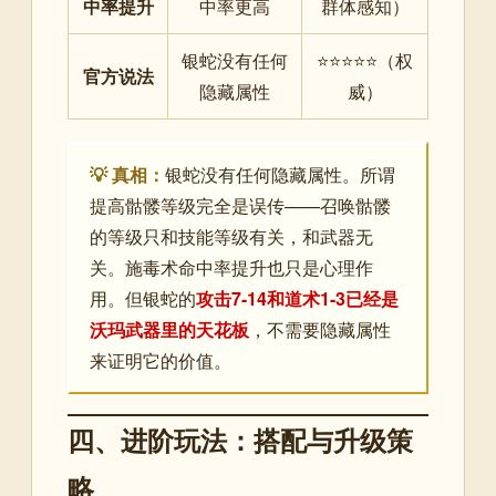
中率提升
中率更高
群体感知）
银蛇没有任何
⭐⭐⭐⭐⭐（权
官方说法
隐藏属性
威）
💡 真相：
银蛇没有任何隐藏属性。所谓
提高骷髅等级完全是误传——召唤骷髅
的等级只和技能等级有关，和武器无
关。施毒术命中率提升也只是心理作
用。但银蛇的
攻击7-14和道术1-3已经是
沃玛武器里的天花板
，不需要隐藏属性
来证明它的价值。
四、进阶玩法：搭配与升级策
略