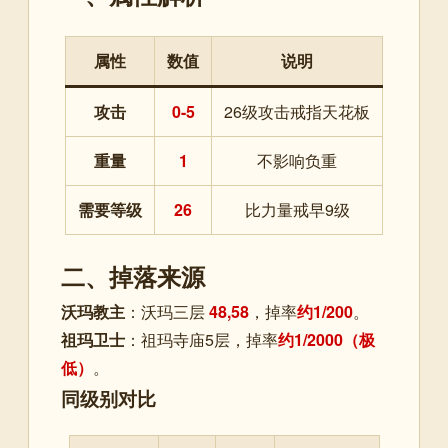
属性
数值
说明
攻击
0-5
26级攻击戒指天花板
重量
1
不影响负重
需要等级
26
比力量戒早9级
二、掉落来源
沃玛教主
：沃玛三层
48,58
，掉率
约1/200
。
祖玛卫士
：祖玛寺庙5层，掉率
约1/2000（极
低）
。
同级别对比