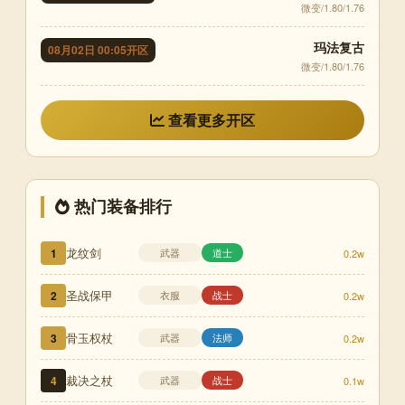
微变/1.80/1.76
玛法复古
08月02日 00:05开区
微变/1.80/1.76
查看更多开区
热门装备排行
龙纹剑
1
武器
道士
0.2w
圣战保甲
2
衣服
战士
0.2w
骨玉权杖
3
武器
法师
0.2w
裁决之杖
4
武器
战士
0.1w