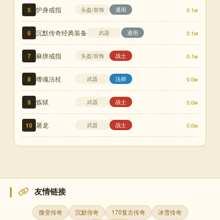
护身戒指
5
头盔/首饰
通用
0.1w
沉默传奇经典装备
6
武器
通用
0.1w
麻痹戒指
7
头盔/首饰
战士
0.1w
嗜魂法杖
8
武器
法师
0.0w
炼狱
9
武器
战士
0.0w
屠龙
10
武器
战士
0.0w
友情链接
微变传奇
沉默传奇
170复古传奇
冰雪传奇