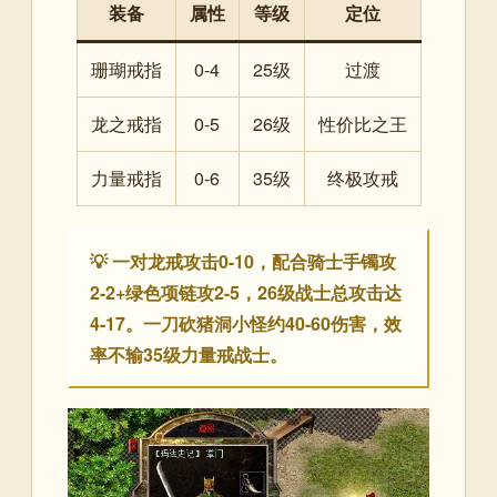
装备
属性
等级
定位
珊瑚戒指
0-4
25级
过渡
龙之戒指
0-5
26级
性价比之王
力量戒指
0-6
35级
终极攻戒
💡 一对龙戒攻击0-10，配合骑士手镯攻
2-2+绿色项链攻2-5，26级战士总攻击达
4-17。一刀砍猪洞小怪约40-60伤害，效
率不输35级力量戒战士。