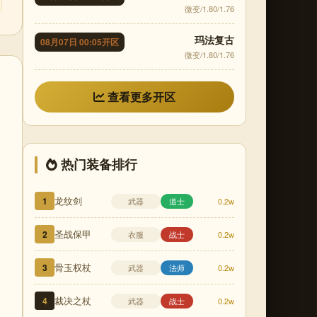
微变/1.80/1.76
玛法复古
08月07日 00:05开区
微变/1.80/1.76
查看更多开区
热门装备排行
龙纹剑
1
武器
道士
0.2w
圣战保甲
2
衣服
战士
0.2w
骨玉权杖
3
武器
法师
0.2w
裁决之杖
4
武器
战士
0.2w