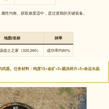
，属性均衡、获取难度适中，是过渡期的关键装备。
地图/坐标
掉率
战士之家（320,260）
成功率约60%
高的武器。任务材料：纯度15+金矿×3+裁决碎片×5+命运水晶