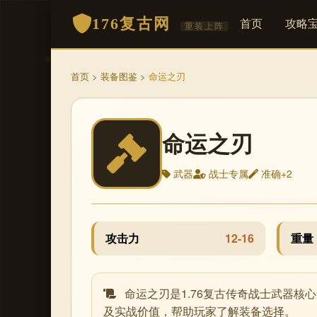
176复古网
首页
攻略
重装上阵
首页
>
装备图鉴
>
命运之刃
命运之刃
武器
战士专属
准确+2
攻击力
12-16
重量
命运之刃是1.76复古传奇战士武器核
及实战价值，帮助玩家了解装备选择。