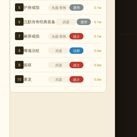
护身戒指
5
头盔/首饰
通用
0.1w
沉默传奇经典装备
6
武器
通用
0.1w
麻痹戒指
7
头盔/首饰
战士
0.1w
嗜魂法杖
8
武器
法师
0.0w
炼狱
9
武器
战士
0.0w
屠龙
10
武器
战士
0.0w