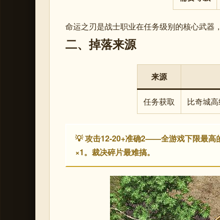
命运之刃是战士职业在任务级别的核心武器
二、掉落来源
来源
任务获取
比奇城高级
💡 攻击12-20+准确2——全游戏下限最
×1。裁决碎片最难搞。