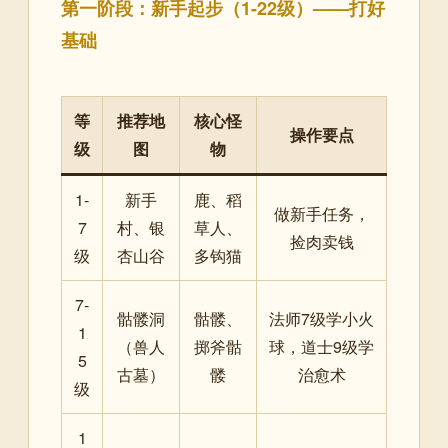
第一阶段：新手起步（1-22级）——打好
基础
等
推荐地
核心怪
操作要点
级
图
物
1-
新手
鹿、稻
做新手任务，
7
村、银
草人、
捡肉卖钱
级
杏山谷
多钩猫
7-
骷髅洞
骷髅、
法师7级学小火
1
（兽人
掷斧骷
球，道士9级学
5
古墓）
髅
治愈术
级
1