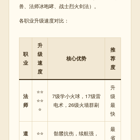
兽、法师冰咆哮、战士烈火剑法）。
各职业升级速度对比：
升
推
职
级
核心优势
荐
业
速
度
度
升
⭐⭐
法
7级学小火球，17级雷
级
⭐⭐
师
电术，26级火墙群刷
最
⭐
快
最
道
⭐⭐
骷髅抗伤，续航强，
省