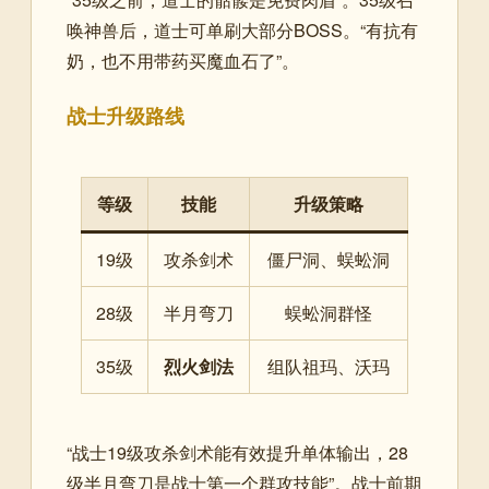
唤神兽后，道士可单刷大部分BOSS。“有抗有
奶，也不用带药买魔血石了”。
战士升级路线
等级
技能
升级策略
19级
攻杀剑术
僵尸洞、蜈蚣洞
28级
半月弯刀
蜈蚣洞群怪
35级
烈火剑法
组队祖玛、沃玛
“战士19级攻杀剑术能有效提升单体输出，28
级半月弯刀是战士第一个群攻技能”。战士前期