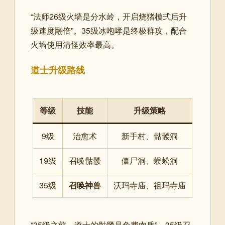
“法师26级火墙是分水岭，开启烧猪模式后升
级速度翻倍”。35级冰咆哮是终极群攻，配合
火墙使用清怪效率最高。
道士升级路线
等级
技能
升级策略
9级
治愈术
新手村、骷髅洞
19级
召唤骷髅
僵尸洞、蜈蚣洞
35级
召唤神兽
沃玛寺庙、祖玛寺庙
“35级之前，道士的骷髅是免费肉盾”。35级召