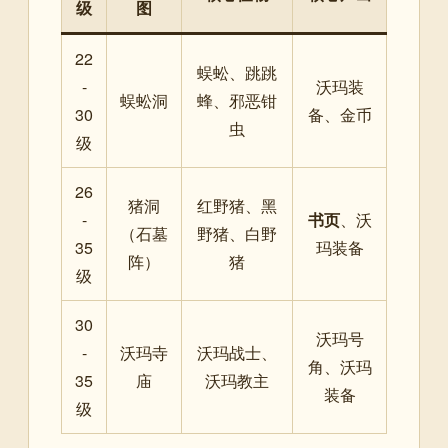
级
图
22
蜈蚣、跳跳
-
沃玛装
蜈蚣洞
蜂、邪恶钳
30
备、金币
虫
级
26
猪洞
红野猪、黑
-
书页
、沃
（石墓
野猪、白野
35
玛装备
阵）
猪
级
30
沃玛号
-
沃玛寺
沃玛战士、
角、沃玛
35
庙
沃玛教主
装备
级