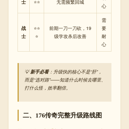
士
⭐⭐
无需频繁回城
心
需
战
⭐⭐
前期一刀一刀砍，19
要
士
⭐
级学攻杀后改善
耐
心
💡
新手必看
：升级快的核心不是“肝”，
而是“选对路”——知道什么时候去哪里、
打什么怪，效率翻倍。
二、176传奇完整升级路线图