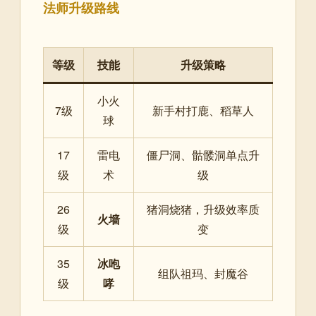
法师升级路线
等级
技能
升级策略
小火
7级
新手村打鹿、稻草人
球
17
雷电
僵尸洞、骷髅洞单点升
级
术
级
26
猪洞烧猪，升级效率质
火墙
级
变
35
冰咆
组队祖玛、封魔谷
级
哮