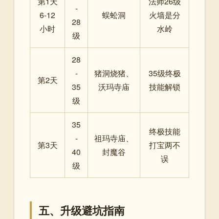
第1天
法师26级
-
6-12
蜈蚣洞
火墙是分
28
小时
水岭
级
28
-
猪洞烧猪、
35级终极
第2天
35
沃玛寺庙
技能解锁
级
35
终极技能
-
祖玛寺庙、
第3天
打宝两不
40
封魔谷
误
级
五、升级避坑指南