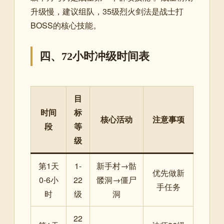
升级慢，建议组队，35级烈火剑法是战士打
BOSS的核心技能。
四、72小时冲级时间表
目
时间
标
核心活动
注意事项
段
等
级
第1天
1-
新手村→骷
优先做新
0-6小
22
髅洞→僵尸
手任务
时
级
洞
22