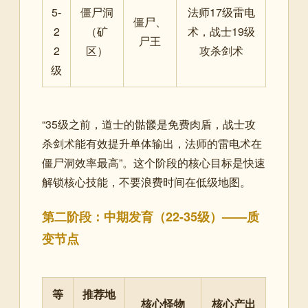
5-
僵尸洞
法师17级雷电
僵尸、
2
（矿
术，战士19级
尸王
2
区）
攻杀剑术
级
“35级之前，道士的骷髅是免费肉盾，战士攻
杀剑术能有效提升单体输出，法师的雷电术在
僵尸洞效率最高”。这个阶段的核心目标是快速
解锁核心技能，不要浪费时间在低级地图。
第二阶段：中期发育（22-35级）——质
变节点
等
推荐地
核心怪物
核心产出