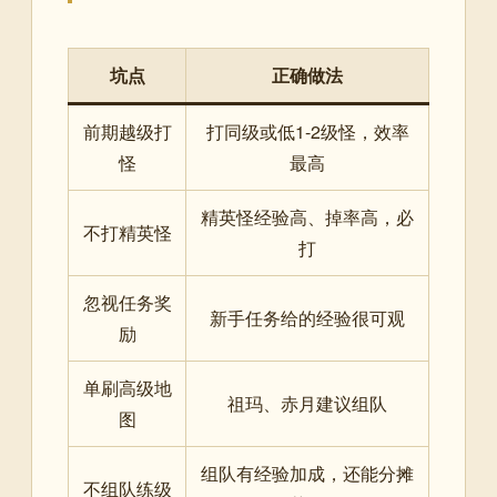
坑点
正确做法
前期越级打
打同级或低1-2级怪，效率
怪
最高
精英怪经验高、掉率高，必
不打精英怪
打
忽视任务奖
新手任务给的经验很可观
励
单刷高级地
祖玛、赤月建议组队
图
组队有经验加成，还能分摊
不组队练级