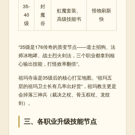
35-
封
虹魔套装、
怪物刷新
40
魔
高级技能书
快
级
谷
“35级是176传奇的质变节点——道士招狗、法
师冰咆哮、战士烈火剑法，三个职业都拿到核
心输出技能，打怪效率翻倍”。
祖玛寺庙是35级后的核心打宝地图。“祖玛五
层的祖玛卫士长有几率出好货”，祖玛教主更是
会掉落三神兵（裁决之杖、骨玉权杖、龙纹
剑）。
三、各职业升级技能节点