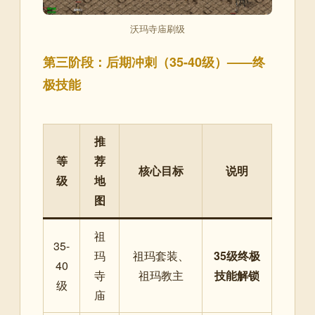
沃玛寺庙刷级
第三阶段：后期冲刺（35-40级）——终
极技能
推
等
荐
核心目标
说明
级
地
图
祖
35-
玛
祖玛套装、
35级终极
40
寺
祖玛教主
技能解锁
级
庙