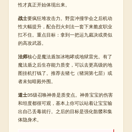
性才真正开始体现出来。
战士
要疯狂堆攻击力。野蛮冲撞学会之后机动
性大幅提升，配合烈火剑法一套下来脆皮职业
扛不住。重点目标：拿到一把运九裁决或类似
的高攻武器。
法师
核心是魔法盾加冰咆哮或地狱雷光。有了
魔法盾之后生存能力质变，可以去更高级的地
图挂机打钱了。推荐去猪七（猪洞第七层）或
者未知暗殿外围。
道士
35级召唤神兽是质变点。神兽宝宝的伤害
和坦度都很可观，基本上你可以站着让宝宝输
出自己丢毒就行。之后的目标是强化骷髅和集
体隐身术。