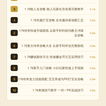
1.76散人全攻略 散人玩家生存发展完整教学
3
0.1w
1.76衣服打宝攻略 全衣服掉落地图汇总
4
0.0w
176传奇快速升级路线 从新手村到祖玛教主冲级
5
0.0w
全攻略
1.76复古传奇攻略大全 从新手到毕业完整路线
6
0.0w
1.76赚钱最快方法 快速赚金币元宝实用技巧
7
0.0w
1.76新手入门攻略 小白玩家快速上手指南
8
0.0w
176传奇道士技能搭配 宝宝养成与PK打宝全攻略
9
0.0w
1.76单挑技巧教学 一对一PK实战技巧
10
0.0w