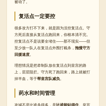
被动了。
复活点一定要控
很多攻方打不下来，就是因为没控复活点。守
方死后直接从复活点跑回来，你根本清不完。
控复活点不是说要全堵住——那不现实——但
至少放一队人在复活点外围打截杀，
拖慢守方
回援速度
。
理想情况是把牵制队放在复活点到皇宫的路
上，层层阻拦。守方死了跑回来，路上就被打
掉半血，等于
帮皇宫队减负
。
药水和时间管理
攻城不是比谁杀得多，是
比谁能站得住
。皇宫