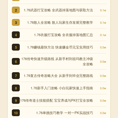
1.76武器打宝攻略 全武器掉落地图与获取方法
2
0.1w
1.76散人全攻略 散人玩家生存发展完整教学
3
0.1w
1.76衣服打宝攻略 全衣服掉落地图汇总
4
0.1w
1.76赚钱最快方法 快速赚金币元宝实用技巧
5
0.0w
176传奇快速升级路线 从新手村到祖玛教主冲级
6
0.0w
全攻略
1.76复古传奇攻略大全 从新手到毕业完整路线
7
0.0w
1.76新手入门攻略 小白玩家快速上手指南
8
0.0w
176传奇道士技能搭配 宝宝养成与PK打宝全攻略
9
0.0w
1.76单挑技巧教学 一对一PK实战技巧
10
0.0w