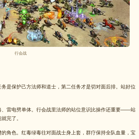
行会战
任务是保护己方法师和道士，第二任务才是切对面后排。站好位
路、雷电劈单体。行会战里法师的站位意识比操作还重要——站
能就完了。
键的角色。红毒绿毒往对面战士身上套，群疗保持全队血量，宝