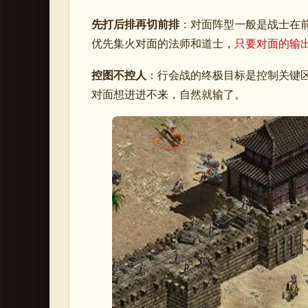
先打后排再切前排
：对面阵型一般是战士在
优先集火对面的法师和道士，
只要对面的输
控图不控人
：行会战的终极目标是控制关键
对面想进进不来，自然就输了。