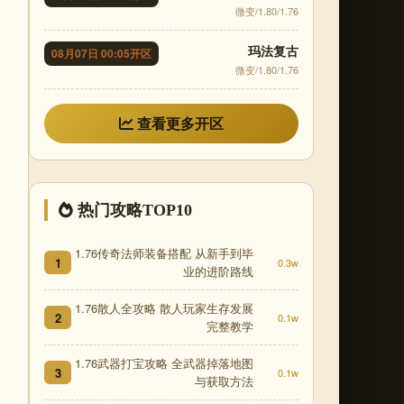
微变/1.80/1.76
玛法复古
08月07日 00:05开区
微变/1.80/1.76
查看更多开区
热门攻略TOP10
1.76传奇法师装备搭配 从新手到毕
1
0.3w
业的进阶路线
1.76散人全攻略 散人玩家生存发展
2
0.1w
完整教学
1.76武器打宝攻略 全武器掉落地图
3
0.1w
与获取方法