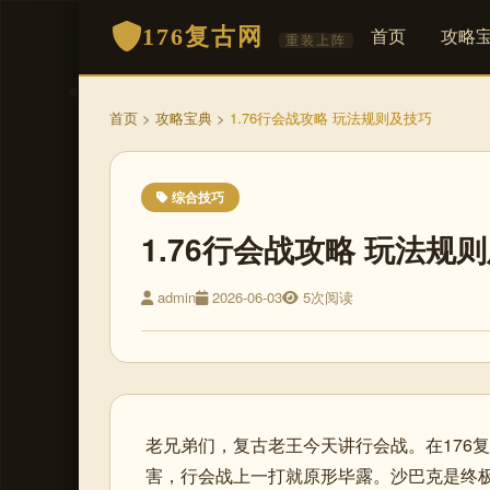
176复古网
首页
攻略
重装上阵
首页
>
攻略宝典
>
1.76行会战攻略 玩法规则及技巧
综合技巧
1.76行会战攻略 玩法规
admin
2026-06-03
5次阅读
老兄弟们，复古老王今天讲行会战。在176
害，行会战上一打就原形毕露。沙巴克是终