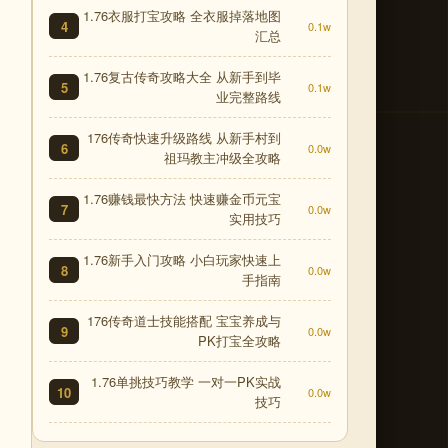
1.76衣服打宝攻略 全衣服掉落地图
4
0.1w
汇总
1.76复古传奇攻略大全 从新手到毕
5
0.1w
业完整路线
176传奇快速升级路线 从新手村到
6
0.0w
祖玛教主冲级全攻略
1.76赚钱最快方法 快速赚金币元宝
7
0.0w
实用技巧
1.76新手入门攻略 小白玩家快速上
8
0.0w
手指南
176传奇道士技能搭配 宝宝养成与
9
0.0w
PK打宝全攻略
1.76单挑技巧教学 一对一PK实战
10
0.0w
技巧