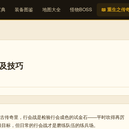
宝典
装备图鉴
地图大全
怪物BOSS
📖 重生之传
则及技巧
复古传奇里，行会战是检验行会成色的试金石——平时吹得再厉
极目标，但日常的行会战才是磨练队伍的练兵场。