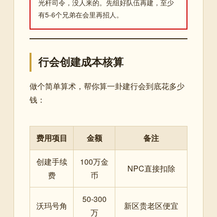
光杆司令，没人来的。先组好队伍再建，至少
有5-6个兄弟在会里再招人。
行会创建成本核算
做个简单算术，帮你算一卦建行会到底花多少
钱：
费用项目
金额
备注
创建手续
100万金
NPC直接扣除
费
币
50-300
沃玛号角
新区贵老区便宜
万