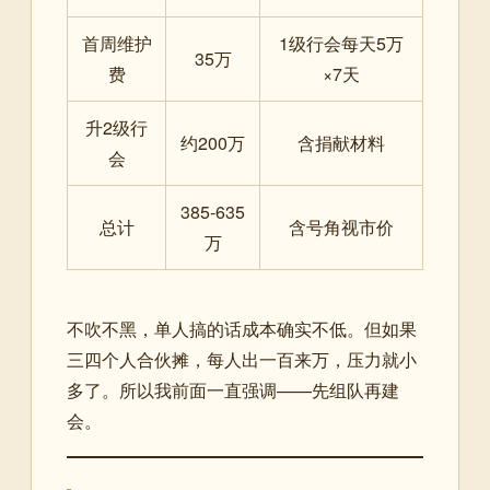
首周维护
1级行会每天5万
35万
费
×7天
升2级行
约200万
含捐献材料
会
385-635
总计
含号角视市价
万
不吹不黑，单人搞的话成本确实不低。但如果
三四个人合伙摊，每人出一百来万，压力就小
多了。所以我前面一直强调——先组队再建
会。