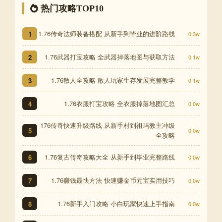
热门攻略TOP10
1.76传奇法师装备搭配 从新手到毕业的进阶路线
1
0.3w
1.76武器打宝攻略 全武器掉落地图与获取方法
2
0.1w
1.76散人全攻略 散人玩家生存发展完整教学
3
0.1w
1.76衣服打宝攻略 全衣服掉落地图汇总
4
0.0w
176传奇快速升级路线 从新手村到祖玛教主冲级
5
0.0w
全攻略
1.76复古传奇攻略大全 从新手到毕业完整路线
6
0.0w
1.76赚钱最快方法 快速赚金币元宝实用技巧
7
0.0w
1.76新手入门攻略 小白玩家快速上手指南
8
0.0w