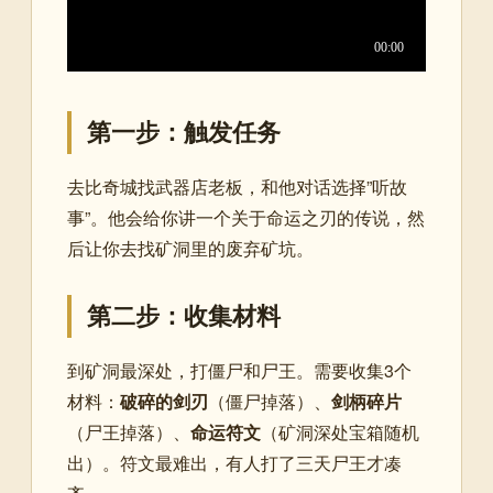
第一步：触发任务
去比奇城找武器店老板，和他对话选择”听故
事”。他会给你讲一个关于命运之刃的传说，然
后让你去找矿洞里的
废弃矿坑
。
第二步：收集材料
到矿洞最深处，打僵尸和尸王。需要收集3个
材料：
破碎的剑刃
（僵尸掉落）、
剑柄碎片
（尸王掉落）、
命运符文
（矿洞深处宝箱随机
出）。符文最难出，有人打了三天尸王才凑