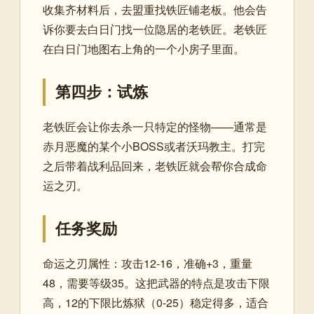
收集齐材料后，去盟重找铁匠铺老板。他会告
诉你要去
白日门
找一位隐居的老铁匠。老铁匠
在白日门地图右上角的一个小房子里面。
第四步：试炼
老铁匠会让你去杀一只特定的怪物——通常是
赤月恶魔的某个小BOSS或者沃玛教主。打完
之后带着战利品回来，老铁匠就会帮你合成命
运之刃。
任务奖励
命运之刃属性：攻击12-16，准确+3，重量
48，需要等级35。这把武器的特点是
攻击下限
高
，12的下限比炼狱（0-25）稳定得多，适合