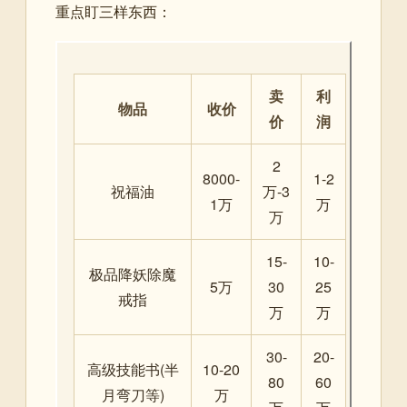
重点盯三样东西：
卖
利
物品
收价
价
润
2
8000-
1-2
祝福油
万-3
1万
万
万
15-
10-
极品降妖除魔
5万
30
25
戒指
万
万
30-
20-
高级技能书(半
10-20
80
60
月弯刀等)
万