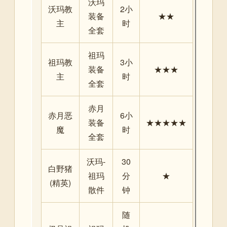
沃玛
沃玛教
2小
装备
★★
主
时
全套
祖玛
祖玛教
3小
装备
★★★
主
时
全套
赤月
赤月恶
6小
装备
★★★★★
魔
时
全套
沃玛-
30
白野猪
祖玛
分
★
(精英)
散件
钟
随