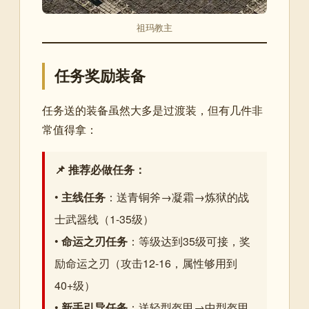
祖玛教主
任务奖励装备
任务送的装备虽然大多是过渡装，但有几件非
常值得拿：
📌 推荐必做任务：
•
主线任务
：送青铜斧→凝霜→炼狱的战
士武器线（1-35级）
•
命运之刃任务
：等级达到35级可接，奖
励命运之刃（攻击12-16，属性够用到
40+级）
•
新手引导任务
：送轻型盔甲→中型盔甲