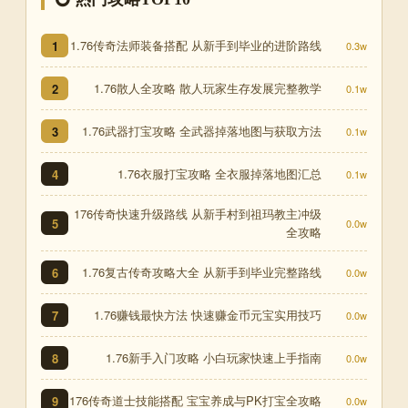
1.76传奇法师装备搭配 从新手到毕业的进阶路线
1
0.3w
1.76散人全攻略 散人玩家生存发展完整教学
2
0.1w
1.76武器打宝攻略 全武器掉落地图与获取方法
3
0.1w
1.76衣服打宝攻略 全衣服掉落地图汇总
4
0.1w
176传奇快速升级路线 从新手村到祖玛教主冲级
5
0.0w
全攻略
1.76复古传奇攻略大全 从新手到毕业完整路线
6
0.0w
1.76赚钱最快方法 快速赚金币元宝实用技巧
7
0.0w
1.76新手入门攻略 小白玩家快速上手指南
8
0.0w
176传奇道士技能搭配 宝宝养成与PK打宝全攻略
9
0.0w