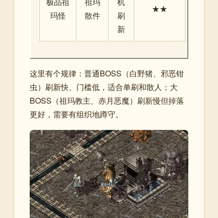
极品祖
祖玛
机
★★
玛怪
散件
刷
新
这里有个规律：普通BOSS（白野猪、邪恶钳
虫）刷新快、门槛低，适合单刷和散人；大
BOSS（祖玛教主、赤月恶魔）刷新慢但掉落
更好，需要有组织地蹲守。