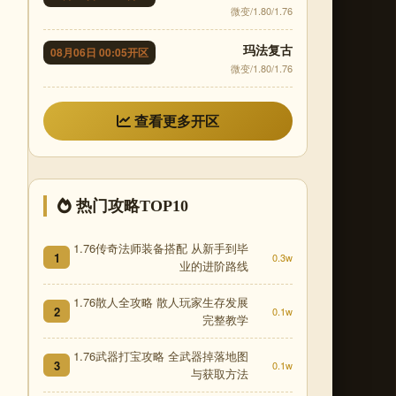
微变/1.80/1.76
玛法复古
08月06日 00:05开区
微变/1.80/1.76
查看更多开区
热门攻略TOP10
1.76传奇法师装备搭配 从新手到毕
1
0.3w
业的进阶路线
1.76散人全攻略 散人玩家生存发展
2
0.1w
完整教学
1.76武器打宝攻略 全武器掉落地图
3
0.1w
与获取方法