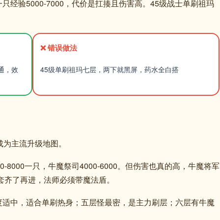
经验5000-7000，代价是扛揍且伤害高。45级战士单刷祖玛
❌ 错误做法
通，效
45级单刷祖玛七层，两下就黑屏，药水全白搭
成为主流升级地图。
8000一只，牛魔祭司4000-6000。但伤害也真的高，牛魔将军
玛套齐了再进，法师必须带魔法盾。
度适中，适合单刷热身；五层怪最密，是主力刷层；六层有牛魔