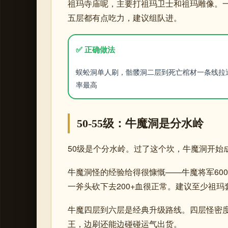
祖玛寺庙呢，主要打祖玛卫士和祖玛雕像。一只
五层都有点吃力，建议组队进。
✅ 正确做法
蜈蚣洞单人刷，骷髅洞二层到死亡棺材一条线拉
率最高
50-55级：牛魔洞是分水岭
50级是个分水岭。过了这个坎，牛魔洞开始
牛魔洞怪的经验给得很慷慨——牛魔将军6000-
一斧头砍下去200+血很正常。建议至少祖
牛魔四层到六层是经典升级路线。四层怪密
王，边刷还能边碰碰运气出货。