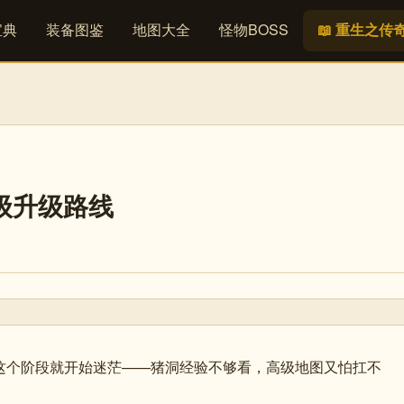
宝典
装备图鉴
地图大全
怪物BOSS
📖 重生之传
0级升级路线
这个阶段就开始迷茫——猪洞经验不够看，高级地图又怕扛不