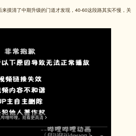
来摸清了中期升级的门道才发现，40-60这段路其实不慢，关