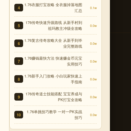
1.76衣服打宝攻略 全衣服掉落地图
4
0.1w
汇总
176传奇快速升级路线 从新手村到
5
0.0w
祖玛教主冲级全攻略
1.76复古传奇攻略大全 从新手到毕
6
0.0w
业完整路线
1.76赚钱最快方法 快速赚金币元宝
7
0.0w
实用技巧
1.76新手入门攻略 小白玩家快速上
8
0.0w
手指南
176传奇道士技能搭配 宝宝养成与
9
0.0w
PK打宝全攻略
1.76单挑技巧教学 一对一PK实战
10
0.0w
技巧