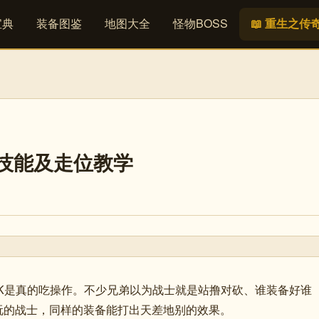
宝典
装备图鉴
地图大全
怪物BOSS
📖 重生之传
PK技能及走位教学
PK是真的吃操作。不少兄弟以为战士就是站撸对砍、谁装备好谁
玩的战士，同样的装备能打出天差地别的效果。