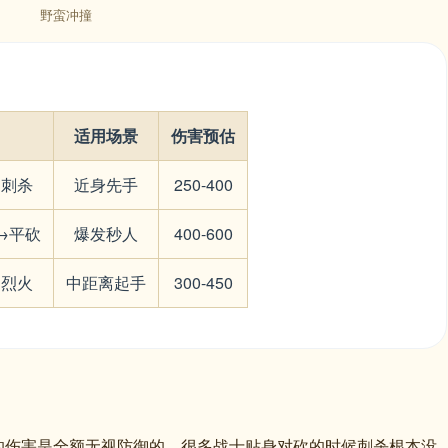
野蛮冲撞
适用场景
伤害预估
→刺杀
近身先手
250-400
→平砍
爆发秒人
400-600
→烈火
中距离起手
300-450
的伤害是全额无视防御的。很多战士贴身对砍的时候刺杀根本没