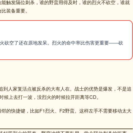
位能触发隔位刺杀，谁的野蛮用得及时，谁的烈火不砍空，谁就
验比装备重要。
烈火砍空了还在原地发呆。烈火的命中率比伤害更重要——砍
，追到人家复活点被反杀的大有人在。战士的优势是爆发，不是追
时候上去打一波，没烈火的时候拉开距离等CD。
邻的快捷键，比如F1烈火、F2野蛮。这样左手不需要移动太大