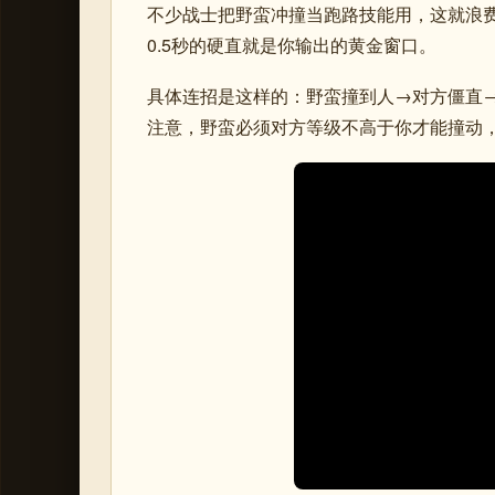
不少战士把野蛮冲撞当跑路技能用，这就浪
0.5秒的硬直就是你输出的黄金窗口。
具体连招是这样的：野蛮撞到人→对方僵直
注意，野蛮必须对方等级不高于你才能撞动