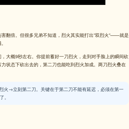
害翻倍。但很多兄弟不知道，烈火其实能打出”双烈火”——就是
满。
间，大概9秒左右。你提前蓄好一刀烈火，走到对手脸上的瞬间砍
蓄力状态下砍出去的，第二刀也能吃到烈火加成。两刀烈火叠在
烈火→立刻第二刀。关键在于第二刀不能有延迟，必须在第一
击了。