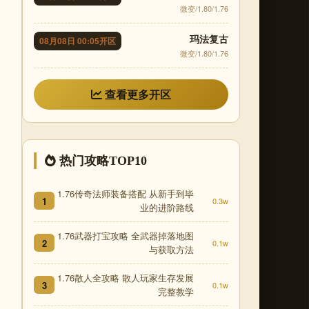
微变/1.80/1.76
玛法复古
08月08日 00:05开区
微变/1.80/1.76
查看更多开区
热门攻略TOP10
1.76传奇法师装备搭配 从新手到毕
1
0.3w
业的进阶路线
1.76武器打宝攻略 全武器掉落地图
2
0.1w
与获取方法
1.76散人全攻略 散人玩家生存发展
3
0.1w
完整教学