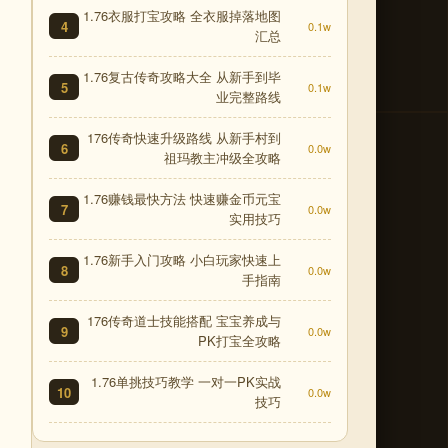
1.76衣服打宝攻略 全衣服掉落地图
4
0.1w
汇总
1.76复古传奇攻略大全 从新手到毕
5
0.1w
业完整路线
176传奇快速升级路线 从新手村到
6
0.0w
祖玛教主冲级全攻略
1.76赚钱最快方法 快速赚金币元宝
7
0.0w
实用技巧
1.76新手入门攻略 小白玩家快速上
8
0.0w
手指南
176传奇道士技能搭配 宝宝养成与
9
0.0w
PK打宝全攻略
1.76单挑技巧教学 一对一PK实战
10
0.0w
技巧