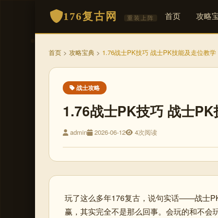
176复古网
首页
攻略
重装上阵
首页
>
攻略宝典
>
1.76战士PK技巧 战士PK技能及走位教学
战士攻略
1.76战士PK技巧 战士
admin
2026-06-12
4次阅读
玩了这么多年176复古，说句实话——战士
赢，其实完全不是那么回事。会玩的和不会