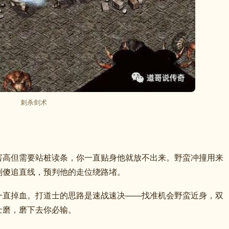
刺杀剑术
害高但需要站桩读条，你一直贴身他就放不出来。野蛮冲撞用来
别傻追直线，预判他的走位绕路堵。
一直掉血。打道士的思路是速战速决——找准机会野蛮近身，双
士磨，磨下去你必输。