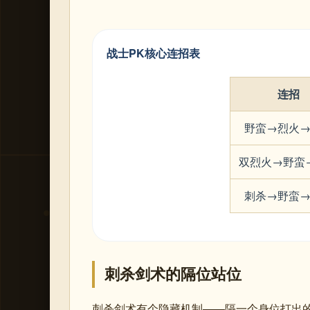
战士PK核心连招表
连招
野蛮→烈火
双烈火→野蛮
刺杀→野蛮
刺杀剑术的隔位站位
刺杀剑术有个隐藏机制——隔一个身位打出