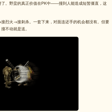
费了。野蛮的真正价值在PK中——撞到人能造成短暂僵直，这
→接烈火→接刺杀。一套下来，对面连还手的机会都没有。但要
，撞不动就是送。