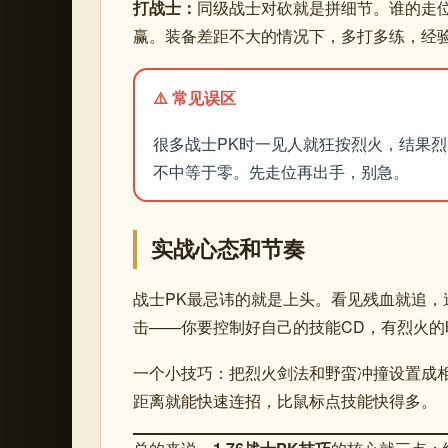
打战士：
同级战士对砍就是拼细节。谁的走
赢。装备差距不大的情况下，多打多练，经
⚠️ 常见误区
很多战士PK时一见人就狂按烈火，结果
不中等于零。先走位再出手，别急。
实战心态和节奏
战士PK最忌讳的就是上头。看见残血就追
击——你要控制好自己的技能CD，有烈火的
一个小技巧：把烈火剑法和野蛮冲撞设置成相
距离就能快速连招，比鼠标点技能快得多。