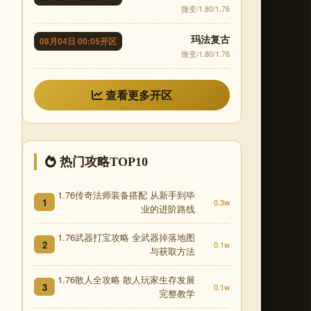
微变/1.80/1.76
玛法复古
08月04日 00:05开区
微变/1.80/1.76
查看更多开区
热门攻略TOP10
1.76传奇法师装备搭配 从新手到毕
1
0.3w
业的进阶路线
1.76武器打宝攻略 全武器掉落地图
2
0.1w
与获取方法
1.76散人全攻略 散人玩家生存发展
3
0.1w
完整教学