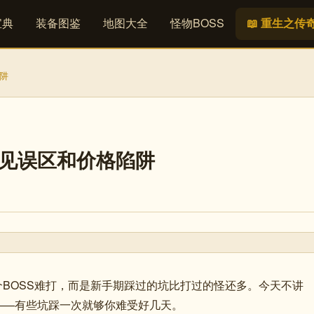
宝典
装备图鉴
地图大全
怪物BOSS
📖 重生之传
陷阱
手常见误区和价格陷阱
个BOSS难打，而是新手期踩过的坑比打过的怪还多。今天不讲
——有些坑踩一次就够你难受好几天。