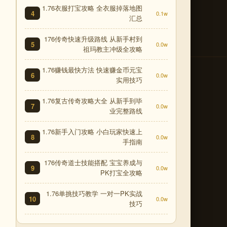
1.76衣服打宝攻略 全衣服掉落地图
4
0.1w
汇总
176传奇快速升级路线 从新手村到
5
0.0w
祖玛教主冲级全攻略
1.76赚钱最快方法 快速赚金币元宝
6
0.0w
实用技巧
1.76复古传奇攻略大全 从新手到毕
7
0.0w
业完整路线
1.76新手入门攻略 小白玩家快速上
8
0.0w
手指南
176传奇道士技能搭配 宝宝养成与
9
0.0w
PK打宝全攻略
1.76单挑技巧教学 一对一PK实战
10
0.0w
技巧