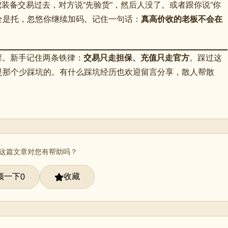
动把装备交易过去，对方说”先验货”，然后人没了。或者跟你说”你
去全是托，忽悠你继续加码。记住一句话：
真高价收的老板不会在
深。新手记住两条铁律：
交易只走担保、充值只走官方
。踩过这
是那个少踩坑的。有什么踩坑经历也欢迎留言分享，散人帮散
 这篇文章对您有帮助吗？
顶一下
收藏
0