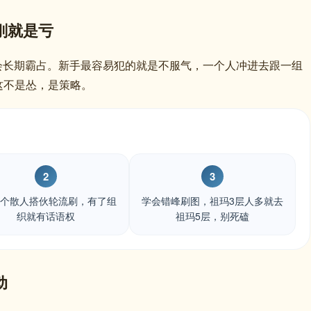
刚就是亏
行会长期霸占。新手最容易犯的就是不服气，一个人冲进去跟一组
这不是怂，是策略。
2
3
-3个散人搭伙轮流刷，有了组
学会错峰刷图，祖玛3层人多就去
织就有话语权
祖玛5层，别死磕
动