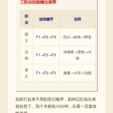
三职业技能键位推荐
职
连招键序
说明
业
战
F1→F2→F3
烈火→刺杀→野蛮
士
法
冰咆哮→雷电→火
F1→F2→F3
师
墙
道
F1→F2→F3
施毒→火符→治愈
士
实际打起来不用刻意记顺序，肌肉记忆练出来
就自然了。找个木桩练10分钟，比看一百篇攻