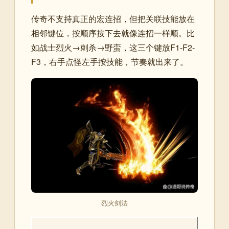
传奇不支持真正的宏连招，但把关联技能放在
相邻键位，按顺序按下去就像连招一样顺。比
如战士烈火→刺杀→野蛮，这三个键放F1-F2-
F3，右手点怪左手按技能，节奏就出来了。
烈火剑法