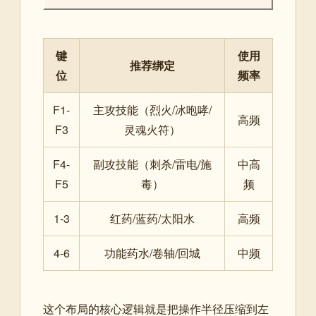
键
使用
推荐绑定
位
频率
F1-
主攻技能（烈火/冰咆哮/
高频
F3
灵魂火符）
F4-
副攻技能（刺杀/雷电/施
中高
F5
毒）
频
1-3
红药/蓝药/太阳水
高频
4-6
功能药水/卷轴/回城
中频
这个布局的核心逻辑就是把操作半径压缩到左