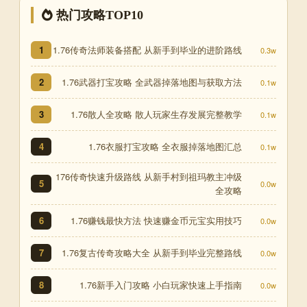
热门攻略TOP10
1.76传奇法师装备搭配 从新手到毕业的进阶路线
1
0.3w
1.76武器打宝攻略 全武器掉落地图与获取方法
2
0.1w
1.76散人全攻略 散人玩家生存发展完整教学
3
0.1w
1.76衣服打宝攻略 全衣服掉落地图汇总
4
0.1w
176传奇快速升级路线 从新手村到祖玛教主冲级
5
0.0w
全攻略
1.76赚钱最快方法 快速赚金币元宝实用技巧
6
0.0w
1.76复古传奇攻略大全 从新手到毕业完整路线
7
0.0w
1.76新手入门攻略 小白玩家快速上手指南
8
0.0w