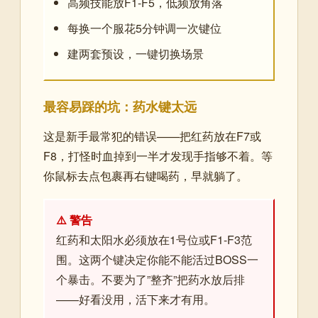
高频技能放F1-F5，低频放角落
每换一个服花5分钟调一次键位
建两套预设，一键切换场景
最容易踩的坑：药水键太远
这是新手最常犯的错误——把红药放在F7或
F8，打怪时血掉到一半才发现手指够不着。等
你鼠标去点包裹再右键喝药，早就躺了。
⚠️ 警告
红药和太阳水必须放在1号位或F1-F3范
围。这两个键决定你能不能活过BOSS一
个暴击。不要为了”整齐”把药水放后排
——好看没用，活下来才有用。