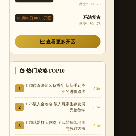
微变/1.80/1.76
玛法复古
08月06日 00:05开区
微变/1.80/1.76
查看更多开区
热门攻略TOP10
1.76传奇法师装备搭配 从新手到毕
1
0.3w
业的进阶路线
1.76散人全攻略 散人玩家生存发展
2
0.1w
完整教学
1.76武器打宝攻略 全武器掉落地图
3
0.1w
与获取方法