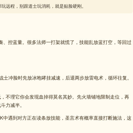
师玩远程，别跟道士玩消耗，就是贴脸硬刚。
奏、控蓝量。很多法师一打架就慌了，技能乱放蓝打空，等回过
战士冲脸时先放冰咆哮挂减速，后退两步放雷电术，循环往复。
低，不理它你会发现血掉得莫名其妙。先火墙铺地限制走位，再
战斗力减半。
PK中遇到对方正在读条放技能，圣言术有概率直接打断施法，这