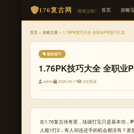
176复古网
首页
攻略
重装上阵
首页
>
攻略宝典
>
1.76PK技巧大全 全职业PK技巧汇总
综合技巧
1.76PK技巧大全 全职业
admin
2026-06-17
2次阅读
在1.76复古传奇里，练级打宝只是基本功，
人能1打2，有人却连还手的机会都没有？差