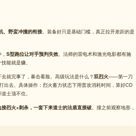
机、野蛮冲撞的衔接
。装备好只是基础门槛，真正拉开差距的是
冲，
S型跑位让对手预判失效
。法师的雷电术和激光电影都有施
个技能就是赚。
下去就完事了，暴击看脸。高级玩法是什么？
双烈火
——第一刀
打出去。具体操作：烈火蓄力状态下用普攻消耗时间，算好CD
师道士顶不住。
边接烈火+刺杀，一套下来道士的法盾直接破
。撞之前观察地形，