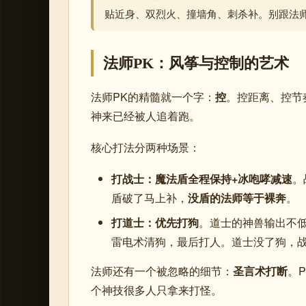
贴近身、双烈火、撞墙角、刺杀补。别跟法
法师PK：风筝与控制的艺术
法师PK的精髓就一个字：
控
。控距离、控节
神来已经被人追着跑。
核心打法分两种场景：
打战士：魔法盾全程保持+冰咆哮减速
。
盾破了马上补，
没盾的法师等于裸奔
。
打道士：优先打狗
。道士的神兽输出不
雷电术清狗，最后打人。道士没了狗，
法师还有一个被忽略的细节：
圣言术打断
。
个神技很多人只拿来打怪。