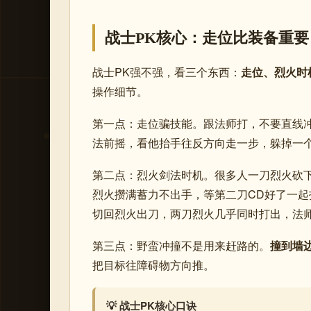
战士PK核心：走位比装备重要
战士PK强不强，看三个东西：
走位、烈火时
操作细节。
第一点：走位骗技能。跟法师打，不要直线
法前摇，看他抬手往反方向走一步，躲掉一
第二点：烈火剑法时机。很多人一刀烈火砍
烈火攒满蓄力不出手，等第二刀CD好了一起
切回烈火出刀，两刀烈火几乎同时打出，法
第三点：野蛮冲撞不是用来赶路的。
撞到墙
把目标往障碍物方向推。
💡 战士PK核心口诀