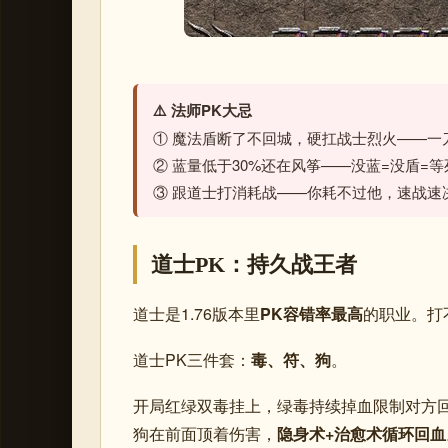
⚠️ 法师PK大忌
① 魔法盾断了不回城，硬扛战士烈火——一
② 蓝量低于30%还在风筝——没蓝=没盾=等
③ 跟道士打消耗战——你耗不过他，速战速
道士PK：持久战王者
道士是1.76版本里
PK容错率最高
的职业。打
道士PK三件套：
毒、符、狗
。
开局红绿双毒挂上，绿毒持续掉血限制对方
狗在前面顶着伤害，
隐身术+治愈术循环回血