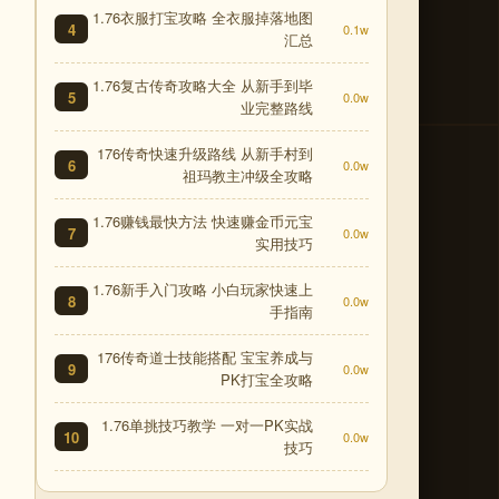
1.76衣服打宝攻略 全衣服掉落地图
4
0.1w
汇总
1.76复古传奇攻略大全 从新手到毕
5
0.0w
业完整路线
176传奇快速升级路线 从新手村到
6
0.0w
祖玛教主冲级全攻略
1.76赚钱最快方法 快速赚金币元宝
7
0.0w
实用技巧
1.76新手入门攻略 小白玩家快速上
8
0.0w
手指南
176传奇道士技能搭配 宝宝养成与
9
0.0w
PK打宝全攻略
1.76单挑技巧教学 一对一PK实战
10
0.0w
技巧