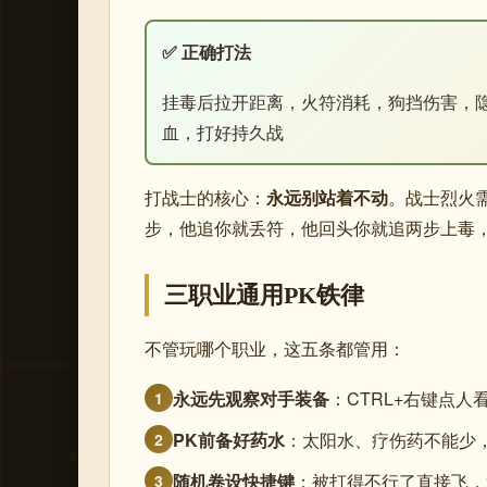
✅ 正确打法
挂毒后拉开距离，火符消耗，狗挡伤害，
血，打好持久战
打战士的核心：
永远别站着不动
。战士烈火
步，他追你就丢符，他回头你就追两步上毒
三职业通用PK铁律
不管玩哪个职业，这五条都管用：
永远先观察对手装备
：CTRL+右键点
1
PK前备好药水
：太阳水、疗伤药不能少，
2
随机卷设快捷键
：被打得不行了直接飞，
3