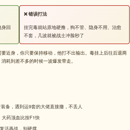
❌ 错误打法
隐身回
挂完毒就站原地硬撸，狗不管、隐身不用、治愈
不套，几波就被战士冲脸秒了
需要近身，你只要保持移动，他打不出输出。毒挂上后往后退两
，消耗到差不多的时候一波爆发带走。
人看装备，遇到运9套的大佬直接撤，不丢人
大药顶血比按F1快
复活再战，别硬撑