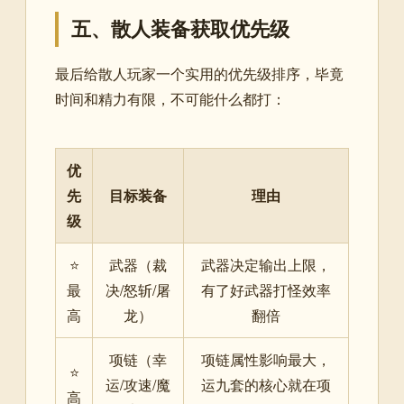
五、散人装备获取优先级
最后给散人玩家一个实用的优先级排序，毕竟
时间和精力有限，不可能什么都打：
优
先
目标装备
理由
级
⭐
武器（裁
武器决定输出上限，
最
决/怒斩/屠
有了好武器打怪效率
高
龙）
翻倍
项链（幸
项链属性影响最大，
⭐
运/攻速/魔
运九套的核心就在项
高