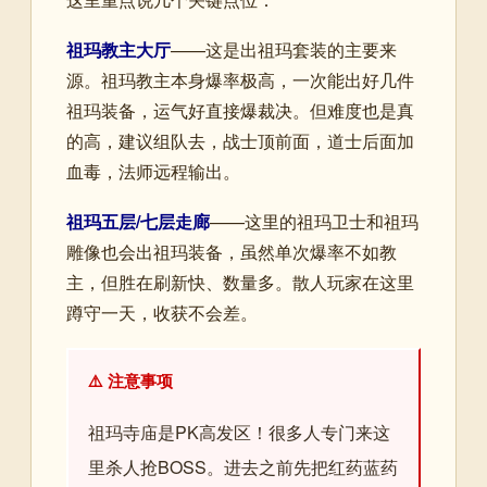
祖玛教主大厅
——这是出祖玛套装的主要来
源。祖玛教主本身爆率极高，一次能出好几件
祖玛装备，运气好直接爆裁决。但难度也是真
的高，建议组队去，战士顶前面，道士后面加
血毒，法师远程输出。
祖玛五层/七层走廊
——这里的祖玛卫士和祖玛
雕像也会出祖玛装备，虽然单次爆率不如教
主，但胜在刷新快、数量多。散人玩家在这里
蹲守一天，收获不会差。
⚠️ 注意事项
祖玛寺庙是PK高发区！很多人专门来这
里杀人抢BOSS。进去之前先把红药蓝药