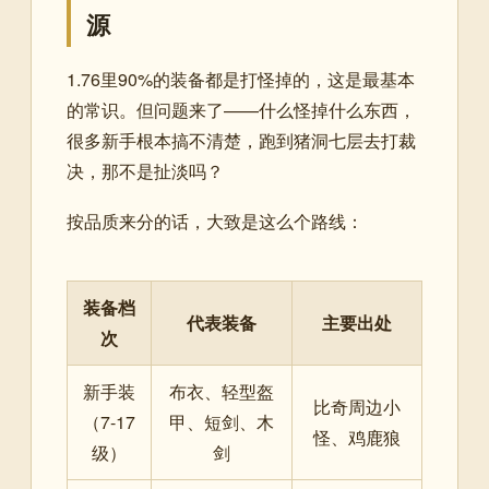
源
1.76里90%的装备都是打怪掉的，这是最基本
的常识。但问题来了——什么怪掉什么东西，
很多新手根本搞不清楚，跑到猪洞七层去打裁
决，那不是扯淡吗？
按品质来分的话，大致是这么个路线：
装备档
代表装备
主要出处
次
新手装
布衣、轻型盔
比奇周边小
（7-17
甲、短剑、木
怪、鸡鹿狼
级）
剑