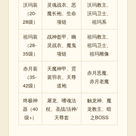
沃玛装
灵魂战衣、恶
沃玛教主、
（20-
魔长袍、生命
沃玛卫士、
28级）
项链
祖玛系
祖玛装
战神盔甲、幽
祖玛教主、
（28-
灵战衣、魔鬼
祖玛卫士、
35级）
项链
祖玛雕像
赤月装
天魔神甲、霓
赤月恶魔、
（35-
裳羽衣、天尊
赤月老魔
42级）
道袍
终极神
屠龙、嗜魂法
触龙神、魔
器（40
杖、圣战/法神/
龙教主、暗
级+）
天尊套
之BOSS