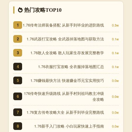
热门攻略TOP10
1.76传奇法师装备搭配 从新手到毕业的进阶路线
1
0.3w
1.76武器打宝攻略 全武器掉落地图与获取方法
2
0.1w
1.76散人全攻略 散人玩家生存发展完整教学
3
0.1w
1.76衣服打宝攻略 全衣服掉落地图汇总
4
0.1w
1.76赚钱最快方法 快速赚金币元宝实用技巧
5
0.0w
176传奇快速升级路线 从新手村到祖玛教主冲级
6
0.0w
全攻略
1.76复古传奇攻略大全 从新手到毕业完整路线
7
0.0w
1.76新手入门攻略 小白玩家快速上手指南
8
0.0w