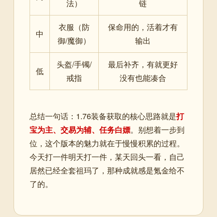
法）
链
衣服（防
保命用的，活着才有
中
御/魔御）
输出
头盔/手镯/
最后补齐，有就更好
低
戒指
没有也能凑合
总结一句话：1.76装备获取的核心思路就是
打
宝为主、交易为辅、任务白嫖
。别想着一步到
位，这个版本的魅力就在于慢慢积累的过程。
今天打一件明天打一件，某天回头一看，自己
居然已经全套祖玛了，那种成就感是氪金给不
了的。