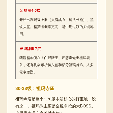
⚔️ 猪洞4-5层
开始出沃玛级衣服（灵魂战衣、魔法长袍）、黑
铁头盔。精英怪概率更高，是中期过渡的关键地
图。
👑 猪洞6-7层
猪洞精华所在！白野猪王、邪恶毒蛇出祖玛装
备，还有机会爆祈祷头盔和部分祖玛首饰。人多
竞争激烈。
30-38级：祖玛寺庙
祖玛寺庙是整个1.76版本最核心的打宝地，没
有之一。祖玛教主更是全服争抢的大BOSS。
这里重点说几个关键点位：