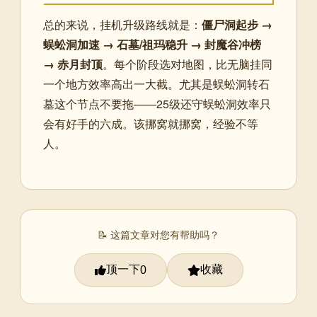
总的来说，挂机升级路线就是：
僵尸洞起步 →
蜈蚣洞加速 → 石墓/祖玛稳升 → 封魔谷冲榜
→ 赤月封顶
。每个阶段选对地图，比无脑挂同
一个地方效率高出一大截。尤其是蜈蚣洞转石
墓这个节点不要拖——25级还守蜈蚣洞效率只
会有好手的六成。该挪窝就挪窝，经验不等
人。
📝 这篇文章对您有帮助吗？
顶一下
收藏
0