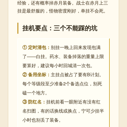
经验，还有概率掉赤月装备。战士在赤月上三
挂是最舒服的，怪物密度刚好，单挂不会死。
挂机要点：三个不能踩的坑
① 定时清包：
别挂一晚上回来发现包满
了——白挂。药水、装备掉落的重量上限
要算好，建议每小时回城清一次包。
② 备用坐标：
主挂点被占了要有B计划。
每个等级段至少准备2个备选点位，别死
磕一个地方。
③ 防红名：
挂机前看一眼附近有没有红
名扫图，有的话换线或换点，宁可少挂半
小时也别丢了装备。