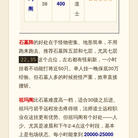
38
400
道
阁
士
石墓阵
的好处在于怪物密集、地形简单，不用
跑来跑去。推荐石墓阵五层和七层，尤其七层
这个点位，左右都有怪刷新，一小时
22,35
挂着不动能打将近50只。单人挂一晚保底30万
经验。但石墓人多的时候抢怪严重，效率直接
腰斩。
祖玛阁
比石墓难度高一档，适合30级之后进。
祖玛弓箭手远程攻击疼得很，法师道士远程职
业在这挂更有优势。但祖玛阁有个好处——人
少。尤其是凌晨和下午2-4点这个时段，基本
上是包场状态。每小时能拿到
20000-25000