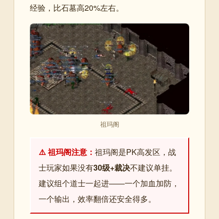
经验，比石墓高20%左右。
祖玛阁
⚠️ 祖玛阁注意：
祖玛阁是PK高发区，战
士玩家如果没有
30级+裁决
不建议单挂。
建议组个道士一起进——一个加血加防，
一个输出，效率翻倍还安全得多。