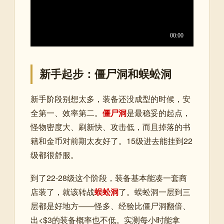
新手起步：僵尸洞和蜈蚣洞
新手阶段别想太多，装备还没成型的时候，安
全第一、效率第二。
僵尸洞
是最稳妥的起点，
怪物密度大、刷新快、攻击低，而且掉落的书
籍和金币对前期太友好了。15级进去能挂到22
级都很舒服。
到了22-28级这个阶段，装备基本能凑一套商
店装了，就该转战
蜈蚣洞
了。蜈蚣洞一层到三
层都是好地方——怪多、经验比僵尸洞翻倍、
出<$3的装备概率也不低。实测每小时能拿