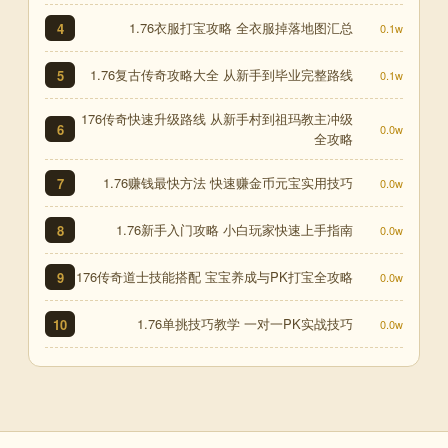
1.76衣服打宝攻略 全衣服掉落地图汇总
4
0.1w
1.76复古传奇攻略大全 从新手到毕业完整路线
5
0.1w
176传奇快速升级路线 从新手村到祖玛教主冲级
6
0.0w
全攻略
1.76赚钱最快方法 快速赚金币元宝实用技巧
7
0.0w
1.76新手入门攻略 小白玩家快速上手指南
8
0.0w
176传奇道士技能搭配 宝宝养成与PK打宝全攻略
9
0.0w
1.76单挑技巧教学 一对一PK实战技巧
10
0.0w