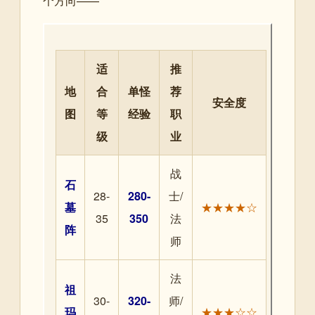
个方向——
适
推
地
合
单怪
荐
安全度
图
等
经验
职
级
业
战
石
28-
280-
士/
墓
★★★★☆
35
350
法
阵
师
法
祖
30-
320-
师/
玛
★★★☆☆