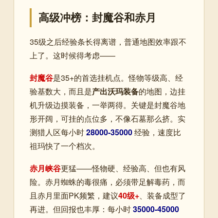
高级冲榜：封魔谷和赤月
35级之后经验条长得离谱，普通地图效率跟不
上了。这时候得考虑——
封魔谷
是35+的首选挂机点。怪物等级高、经
验基数大，而且是
产出沃玛装备
的地图，边挂
机升级边摸装备，一举两得。关键是封魔谷地
形开阔，可挂的点位多，不像石墓那么挤。实
测猎人区每小时
28000-35000
经验，速度比
祖玛快了一个档次。
赤月峡谷
更猛——怪物硬、经验高、但也有风
险。赤月蜘蛛的毒很痛，必须带足解毒药，而
且赤月里面PK频繁，建议
40级+
、装备成型了
再进。但回报也丰厚：每小时
35000-45000