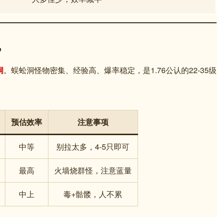
飞
洞
。蜈蚣洞怪物密集、经验高、爆率稳定，是1.76公认的22-35级
预估效率
注意事项
中等
别拉太多，4-5只即可
最高
火墙烧群怪，注意蓝量
中上
毒+骷髅，人不累