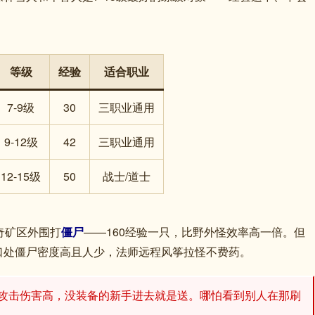
等级
经验
适合职业
7-9级
30
三职业通用
9-12级
42
三职业通用
12-15级
50
战士/道士
奇矿区外围打
僵尸
——160经验一只，比野外怪效率高一倍。但
口处僵尸密度高且人少，法师远程风筝拉怪不费药。
程攻击伤害高，没装备的新手进去就是送。哪怕看到别人在那刷