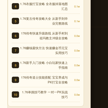
1.76衣服打宝攻略 全衣服掉落地图
4
0.1w
汇总
1.76复古传奇攻略大全 从新手到毕
5
0.1w
业完整路线
176传奇快速升级路线 从新手村到
6
0.0w
祖玛教主冲级全攻略
1.76赚钱最快方法 快速赚金币元宝
7
0.0w
实用技巧
1.76新手入门攻略 小白玩家快速上
8
0.0w
手指南
176传奇道士技能搭配 宝宝养成与
9
0.0w
PK打宝全攻略
1.76单挑技巧教学 一对一PK实战
10
0.0w
技巧