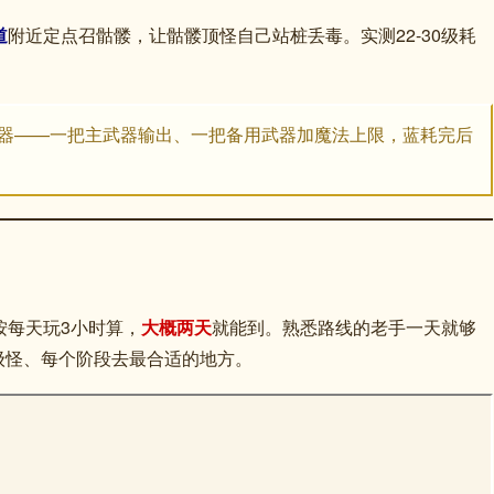
道
附近定点召骷髅，让骷髅顶怪自己站桩丢毒。实测22-30级耗
武器——一把主武器输出、一把备用武器加魔法上限，蓝耗完后
按每天玩3小时算，
大概两天
就能到。熟悉路线的老手一天就够
级怪、每个阶段去最合适的地方。