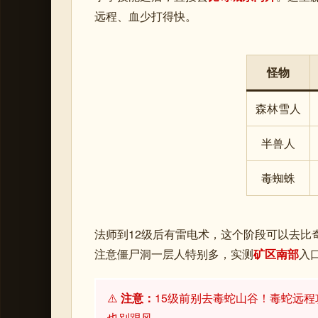
远程、血少打得快。
怪物
森林雪人
半兽人
毒蜘蛛
法师到12级后有雷电术，这个阶段可以去比
注意僵尸洞一层人特别多，实测
矿区南部
入
⚠️
注意：
15级前别去毒蛇山谷！毒蛇远
也别跟风。