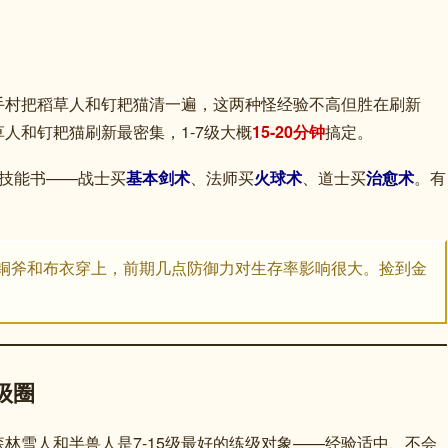
手村把稻草人和钉耙猫清一遍，这两种怪经验不高但胜在刷新
人和钉耙猫刷新最密集，1-7级大概
15-20分钟
搞定。
技能书——战士买
基本剑术
、法师买
火球术
、道士买
治愈术
。有
铜斧和布衣穿上，前期几点防御力对生存率影响很大。捡到金
级圈
森林雪人和半兽人是7-15级最好的练级对象——经验适中、不会