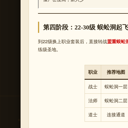
第四阶段：22-30级 蜈蚣洞起
到22级换上职业套装后，直接转战
盟重蜈蚣
练级圣地。
职业
推荐地图
战士
蜈蚣洞一层
法师
蜈蚣洞二层
道士
连接通道