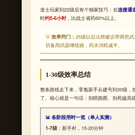
道士玩家到22级后有个独家技巧：在
连接通
时
约5-6小时
，比战士省药60%以上。
💡
效率窍门：
25级以后法师建议带两把
切备用武器继续烧，药水消耗减半。
1-30级效率总结
整条路线走下来，零氪新手从建号到30级，
了。核心就是一句话：别瞎跑图、别死磕高
📊 各阶段用时一览（单人实测）
1-7级
：新手村，15-20分钟