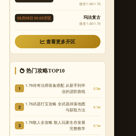
微变/1.80/1.76
玛法复古
08月08日 00:05开区
微变/1.80/1.76
查看更多开区
热门攻略TOP10
1.76传奇法师装备搭配 从新手到毕
1
0.3w
业的进阶路线
1.76武器打宝攻略 全武器掉落地图
2
0.1w
与获取方法
1.76散人全攻略 散人玩家生存发展
3
0.1w
完整教学