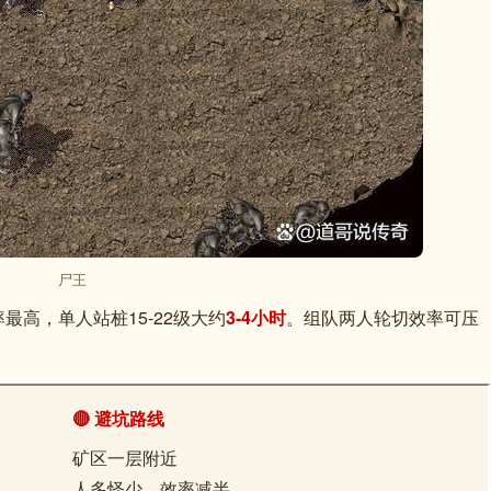
尸王
最高，单人站桩15-22级大约
3-4小时
。组队两人轮切效率可压
🔴 避坑路线
矿区一层附近
人多怪少，效率减半