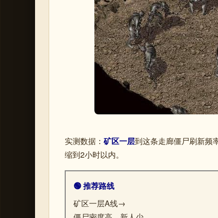
实测数据：
矿区一层
到
这条走廊僵尸刷新频率
缩到2小时以内。
🟢 推荐路线
矿区一层A线→
僵尸密度高，新人少