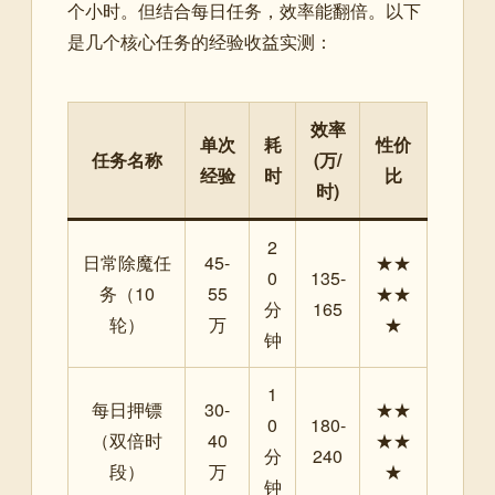
个小时。但结合每日任务，效率能翻倍。以下
是几个核心任务的经验收益实测：
效率
单次
耗
性价
任务名称
(万/
经验
时
比
时)
2
日常除魔任
45-
★★
0
135-
务（10
55
★★
分
165
轮）
万
★
钟
1
每日押镖
30-
★★
0
180-
（双倍时
40
★★
分
240
段）
万
★
钟