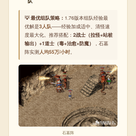
队
💡 最优组队策略：
1.76版本组队经验最
优解是
3人队
——经验加成适中、清怪速
度最大化。推荐搭配：
2战士（拉怪+站桩
输出）+1道士（毒+治愈+防魔）
，石墓
阵实测
人均55万/小时
。
石墓阵