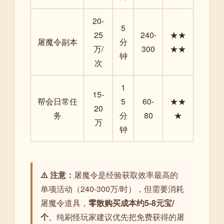
20-
5
25
240-
★★
屠魔令副本
分
万/
300
★★
钟
次
1
15-
帮会日常任
5
60-
★★
20
务
分
80
★
万
钟
⚠️ 注意：
屠魔令是经验获取效率最高的
单项活动（240-300万/时），但需要消耗
屠魔令道具，
零散购买成本约5-8元宝/
个
。纯刷怪玩家建议优先把免费获得的屠