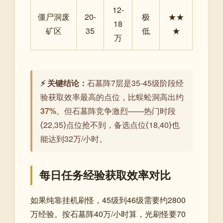
12-
僵尸洞废
20-
极
★★
18
矿区
35
低
★
万
⚡ 关键结论：
石墓阵7层是35-45级阶段经
验获取效率最高的点位，比蜈蚣洞高出约
37%
。但石墓阵竞争激烈——热门时段
⟨22,35⟩点位抢不到，备选点位⟨18,40⟩也
能达到32万/小时。
每日任务经验获取效率对比
如果纯靠挂机刷怪，45级到46级需要约2800
万经验。按石墓阵40万/小时算，光刷怪要70