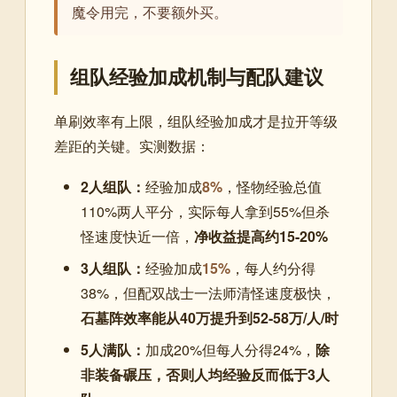
魔令用完，不要额外买。
组队经验加成机制与配队建议
单刷效率有上限，组队经验加成才是拉开等级
差距的关键。实测数据：
2人组队：
经验加成
8%
，怪物经验总值
110%两人平分，实际每人拿到55%但杀
怪速度快近一倍，
净收益提高约15-20%
3人组队：
经验加成
15%
，每人约分得
38%，但配双战士一法师清怪速度极快，
石墓阵效率能从40万提升到52-58万/人/时
5人满队：
加成20%但每人分得24%，
除
非装备碾压，否则人均经验反而低于3人