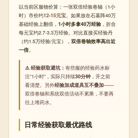
以当前区服物价算：一张双倍经验卷轴（1小
时）市价约
12-15元宝
。如果放在石墓阵40万
基础经验上翻倍，
1小时多拿40万经验
，折合
每元宝约2.7-3.3万经验。对比直接买经验丹
（约1.5万经验/元宝），
双倍卷轴效率高出近
一倍
。
⚠️ 经验获取避坑：
有些服的经验药水标
注”1小时”，实际只持续
30分钟
，开之前
看清楚。另外
经验加成道具互不叠加
——
双倍卷轴和系统双倍活动不累乘，不要再
往上堆药水。
日常经验获取最优路线