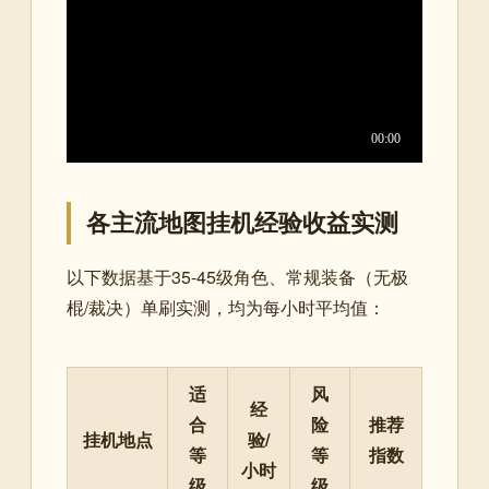
各主流地图挂机经验收益实测
以下数据基于35-45级角色、常规装备（无极
棍/裁决）单刷实测，均为每小时平均值：
适
风
经
合
险
推荐
挂机地点
验/
等
等
指数
小时
级
级