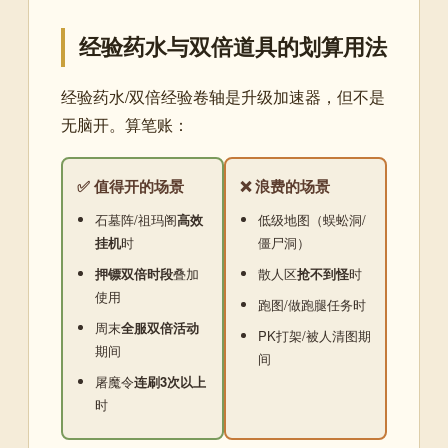
经验药水与双倍道具的划算用法
经验药水/双倍经验卷轴是升级加速器，但不是
无脑开。算笔账：
✅ 值得开的场景
❌ 浪费的场景
石墓阵/祖玛阁
高效
低级地图（蜈蚣洞/
挂机
时
僵尸洞）
押镖双倍时段
叠加
散人区
抢不到怪
时
使用
跑图/做跑腿任务时
周末
全服双倍活动
PK打架/被人清图期
期间
间
屠魔令
连刷3次以上
时