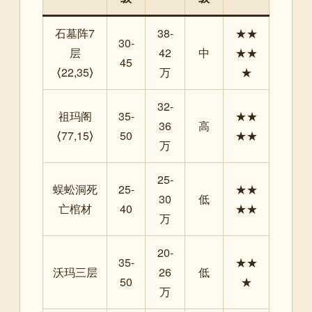
石墓阵7
38-
★★
30-
层
42
中
★★
45
⟨22,35⟩
万
★
32-
祖玛阁
35-
★★
36
高
⟨77,15⟩
50
★★
万
25-
蜈蚣洞死
25-
★★
30
低
亡棺材
40
★★
万
20-
35-
★★
沃玛三层
26
低
50
★
万