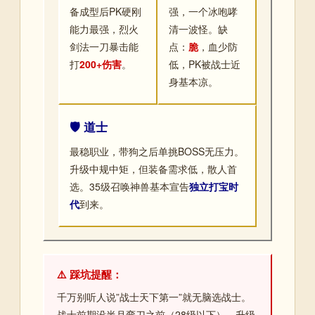
备成型后PK硬刚
强，一个冰咆哮
能力最强，烈火
清一波怪。缺
剑法一刀暴击能
点：
脆
，血少防
打
200+伤害
。
低，PK被战士近
身基本凉。
🛡️ 道士
最稳职业，带狗之后单挑BOSS无压力。
升级中规中矩，但装备需求低，散人首
选。35级召唤神兽基本宣告
独立打宝时
代
到来。
⚠️ 踩坑提醒：
千万别听人说”战士天下第一”就无脑选战士。
战士前期没半月弯刀之前（28级以下），升级