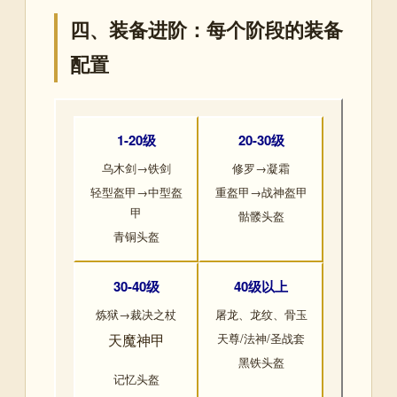
四、装备进阶：每个阶段的装备
配置
1-20级
20-30级
乌木剑→铁剑
修罗→凝霜
轻型盔甲→中型盔
重盔甲→战神盔甲
甲
骷髅头盔
青铜头盔
30-40级
40级以上
炼狱→裁决之杖
屠龙、龙纹、骨玉
天魔神甲
天尊/法神/圣战套
黑铁头盔
记忆头盔