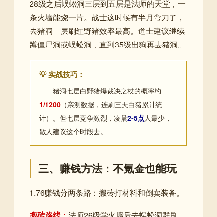
28级之后蜈蚣洞三层到五层是法师的天堂，一
条火墙能烧一片。战士这时候有半月弯刀了，
去猪洞一层刷红野猪效率最高。道士建议继续
蹲僵尸洞或蜈蚣洞，直到35级出狗再去猪洞。
💡 实战技巧：
猪洞七层白野猪爆裁决之杖的概率约
1/1200
（亲测数据，连刷三天白猪累计统
计）。但七层竞争激烈，凌晨
2-5点
人最少，
散人建议这个时段去。
三、赚钱方法：不氪金也能玩
1.76赚钱分两条路：搬砖打材料和倒卖装备。
搬砖路线：
法师26级学火墙后去蜈蚣洞群刷，