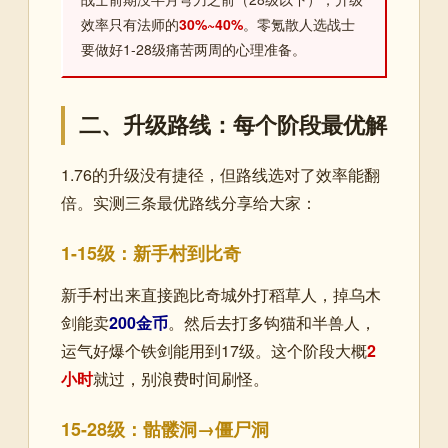
效率只有法师的
30%~40%
。零氪散人选战士
要做好1-28级痛苦两周的心理准备。
二、升级路线：每个阶段最优解
1.76的升级没有捷径，但路线选对了效率能翻
倍。实测三条最优路线分享给大家：
1-15级：新手村到比奇
新手村出来直接跑比奇城外打稻草人，掉乌木
剑能卖
200金币
。然后去打多钩猫和半兽人，
运气好爆个铁剑能用到17级。这个阶段大概
2
小时
就过，别浪费时间刷怪。
15-28级：骷髅洞→僵尸洞