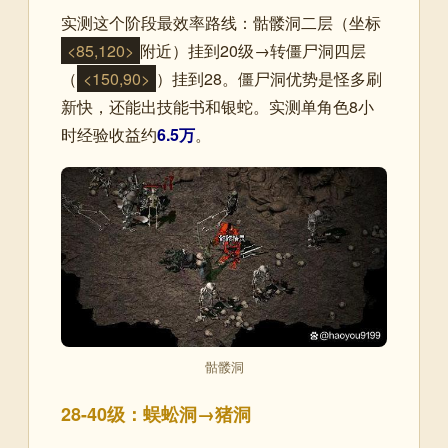
实测这个阶段最效率路线：骷髅洞二层（坐标
<85,120>
附近）挂到20级→转僵尸洞四层
（
<150,90>
）挂到28。僵尸洞优势是怪多刷
新快，还能出技能书和银蛇。实测单角色8小
时经验收益约
6.5万
。
骷髅洞
28-40级：蜈蚣洞→猪洞