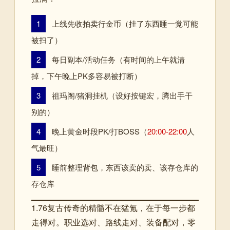
1
上线先收拍卖行金币（挂了东西睡一觉可能
被扫了）
2
每日副本/活动任务（有时间的上午就清
掉，下午晚上PK多容易被打断）
3
祖玛阁/猪洞挂机（设好按键宏，腾出手干
别的）
4
晚上黄金时段PK/打BOSS（
20:00-22:00
人
气最旺）
5
睡前整理背包，东西该卖的卖、该存仓库的
存仓库
1.76复古传奇的精髓不在猛氪，在于每一步都
走得对。职业选对、路线走对、装备配对，零