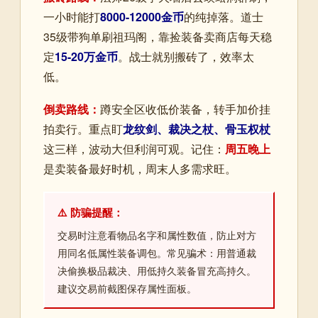
一小时能打
8000-12000金币
的纯掉落。道士
35级带狗单刷祖玛阁，靠捡装备卖商店每天稳
定
15-20万金币
。战士就别搬砖了，效率太
低。
倒卖路线：
蹲安全区收低价装备，转手加价挂
拍卖行。重点盯
龙纹剑、裁决之杖、骨玉权杖
这三样，波动大但利润可观。记住：
周五晚上
是卖装备最好时机，周末人多需求旺。
⚠️ 防骗提醒：
交易时注意看物品名字和属性数值，防止对方
用同名低属性装备调包。常见骗术：用普通裁
决偷换极品裁决、用低持久装备冒充高持久。
建议交易前截图保存属性面板。