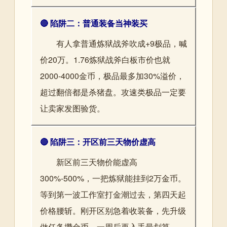
🔴 陷阱二：普通装备当神装买
有人拿普通炼狱战斧吹成+9极品，喊
价20万。1.76炼狱战斧白板市价也就
2000-4000金币，极品最多加30%溢价，
超过翻倍都是杀猪盘。攻速类极品一定要
让卖家发图验货。
🔴 陷阱三：开区前三天物价虚高
新区前三天物价能虚高
300%-500%，一把炼狱能挂到2万金币。
等到第一波工作室打金潮过去，第四天起
价格腰斩。刚开区别急着收装备，先升级
做任务攒金币，一周后再入手最划算。