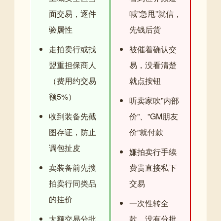
面交易，逐件
喊”急甩”就信，
验属性
先钱后货
走拍卖行或找
被催着确认交
盟重担保商人
易，没看清楚
（费用约交易
就点按钮
额5%）
听卖家吹”内部
收到装备先截
价”、”GM朋友
图存证，防止
价”就付款
调包扯皮
嫌拍卖行手续
卖装备前先搜
费贵直接私下
拍卖行同类品
交易
的挂价
一次性转全
大额交易分批
款，没有分批