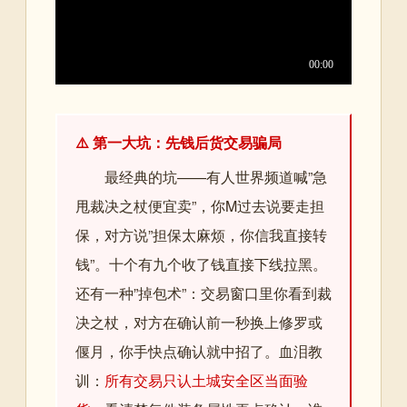
⚠️ 第一大坑：先钱后货交易骗局
最经典的坑——有人世界频道喊”急
甩裁决之杖便宜卖”，你M过去说要走担
保，对方说”担保太麻烦，你信我直接转
钱”。十个有九个收了钱直接下线拉黑。
还有一种”掉包术”：交易窗口里你看到裁
决之杖，对方在确认前一秒换上修罗或
偃月，你手快点确认就中招了。血泪教
训：
所有交易只认土城安全区当面验