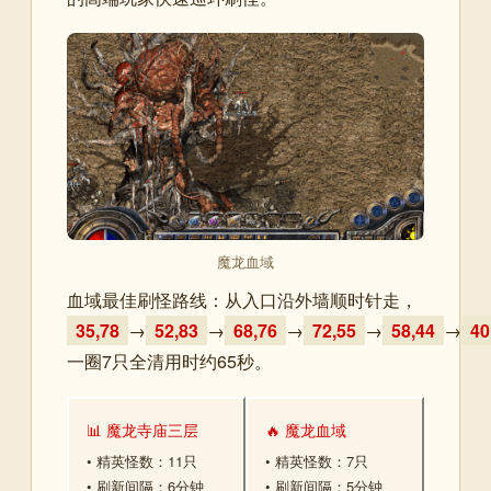
魔龙血域
血域最佳刷怪路线：从入口沿外墙顺时针走，
35,78
→
52,83
→
68,76
→
72,55
→
58,44
→
40
一圈7只全清用时约65秒。
📊 魔龙寺庙三层
🔥 魔龙血域
• 精英怪数：11只
• 精英怪数：7只
• 刷新间隔：6分钟
• 刷新间隔：5分钟