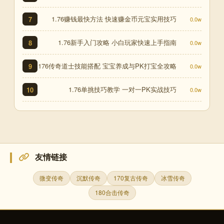
1.76赚钱最快方法 快速赚金币元宝实用技巧
7
0.0w
1.76新手入门攻略 小白玩家快速上手指南
8
0.0w
176传奇道士技能搭配 宝宝养成与PK打宝全攻略
9
0.0w
1.76单挑技巧教学 一对一PK实战技巧
10
0.0w
友情链接
微变传奇
沉默传奇
170复古传奇
冰雪传奇
180合击传奇