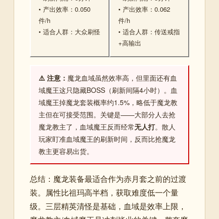
• 产出效率：0.050
• 产出效率：0.062
件/h
件/h
• 适合人群：大众刷怪
• 适合人群：传送戒指
+高输出
⚠️ 注意：
魔龙血域虽然效率高，但里面还有血
域魔王这只隐藏BOSS（刷新间隔4小时）。血
域魔王掉魔龙套装概率约1.5%，略低于魔龙教
主但在可接受范围。关键是——大部分人去抢
魔龙教主了，血域魔王反而经常
无人打
。散人
玩家盯准血域魔王的刷新时间，反而比抢魔龙
教主更容易出货。
总结：魔龙装备最适合作为赤月套之前的过渡
装。属性比祖玛高半档，获取难度低一个量
级。三层精英清怪是基础，血域是效率上限，