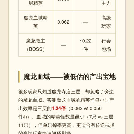
层精英
主力
魔龙血域精
高级
0.062
—
英
玩家
魔龙教主
~0.22
行会
—
（BOSS）
件
包场
魔龙血域——被低估的产出宝地
很多玩家只知道魔龙寺庙三层，却忽略了旁边
的魔龙血域。实测魔龙血域的精英怪每小时产
出效率是三层的
1.24倍
（0.062 vs 0.050
件/h）。血域的精英怪数量虽少（7只 vs 三层
11只），但单只掉率更高，更适合有传送戒指
的高端玩家快速巡环刷怪。