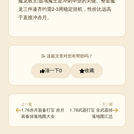
魔龙教主/血域魔王是冲刺毕业的关键。整套魔
龙三件凑齐约需2-3周稳定挂机，性价比远高
于直接冲赤月。
📝 这篇文章对您有帮助吗？
顶一下
收藏
0
上一篇
下一篇
1.76赤月装备打宝 赤月
1.76武器打宝 全武器掉
装备掉落地图大全
落地图汇总