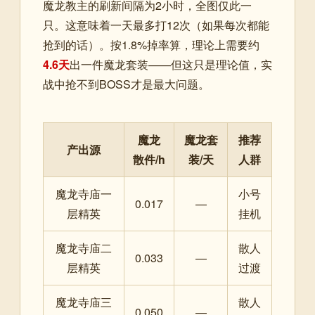
魔龙教主的刷新间隔为2小时，全图仅此一
只。这意味着一天最多打12次（如果每次都能
抢到的话）。按1.8%掉率算，理论上需要约
4.6天
出一件魔龙套装——但这只是理论值，实
战中抢不到BOSS才是最大问题。
魔龙
魔龙套
推荐
产出源
散件/h
装/天
人群
魔龙寺庙一
小号
0.017
—
层精英
挂机
魔龙寺庙二
散人
0.033
—
层精英
过渡
魔龙寺庙三
散人
0.050
—