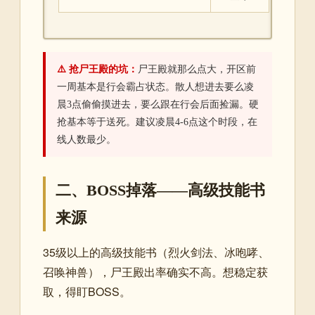
⚠️ 抢尸王殿的坑：
尸王殿就那么点大，开区前
一周基本是行会霸占状态。散人想进去要么凌
晨3点偷偷摸进去，要么跟在行会后面捡漏。硬
抢基本等于送死。建议凌晨4-6点这个时段，在
线人数最少。
二、BOSS掉落——高级技能书
来源
35级以上的高级技能书（烈火剑法、冰咆哮、
召唤神兽），尸王殿出率确实不高。想稳定获
取，得盯BOSS。