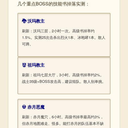
几个重点BOSS的技能书掉落实测：
🐉 沃玛教主
刷新：沃玛三层，2小时一次。高级书掉率约
1.5%。实测25次击杀出烈火1本、冰咆哮1本。散人
可蹲。
👹 祖玛教主
刷新：祖玛七层大厅，3小时。高级书掉率约2%。
战士35级+BOSS攻击高，建议组队。散人别单挑。
💀 赤月恶魔
刷新：赤月魔穴，6小时。高级书掉率最高约3%，
但赤月地图难走、怪多。能打赤月的队伍基本不缺