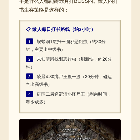
不是什么人都能蹲赤月打BOSS的。散人的打
书生存策略是这样的：
📋 散人每日打书路线（约2小时）
蜈蚣洞1层扫一圈邪恶钳虫（约30分
1
钟，主要出中级书）
未知暗殿找邪恶钳虫（刷新快，约20分
2
钟）
凌晨4:30蹲尸王殿一波（30分钟，碰运
3
气出高级书）
矿区二层巡逻清小怪尸王（剩余时间，
4
积少成多）