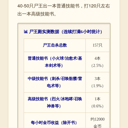
40-50只尸王出一本普通技能书，打120只左右
出一本高级技能书。
📊 尸王殿实测数据（连续打满6小时统计）
尸王击杀总数
157只
普通技能书（小火球/治愈术/基
4本
本剑术等）
（2.5%）
中级技能书（刺杀/召唤骷髅/雷
3本
电术等）
（1.9%）
高级技能书（烈火/冰咆哮/召唤
1本
神兽等）
（0.6%）
约12000
每小时金币收益（除开书）
金币