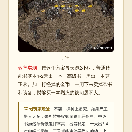
尸王
效率实测：
按这个方案每天跑2小时，普通技
能书基本1-2天出一本，高级书一周出一本算
正常。加上打怪掉的金币，一周下来卖掉杂书
和装备，攒够买一本烈火的钱问题不大。
💡 老玩家经验：
不要一棵树上吊死。如果尸王
殿人太多，果断转去蜈蚣洞刷邪恶钳虫。中级
书虽然单价低但掉率高、出货稳定，一天出3-4
本中级书卖掉，三天就能凑够买烈火的钱，比