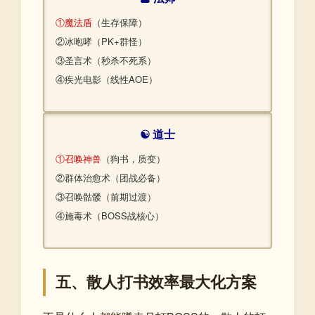
①魔法盾
（生存保障）
②冰咆哮（PK+群怪）
③圣言术（秒杀不死系）
④疾光电影（线性AOE）
☯️ 道士
①召唤神兽
（狗书，质变）
②群体治愈术（团战必备）
③召唤骷髅（前期过渡）
④施毒术（BOSS战核心）
五、散人打书效率最大化方案