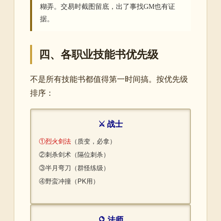
糊弄。交易时截图留底，出了事找GM也有证
据。
四、各职业技能书优先级
不是所有技能书都值得第一时间搞。按优先级
排序：
⚔️ 战士
①烈火剑法
（质变，必拿）
②刺杀剑术（隔位刺杀）
③半月弯刀（群怪练级）
④野蛮冲撞（PK用）
🔮 法师