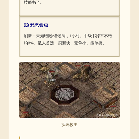
技能书了。
🐺 邪恶钳虫
刷新：未知暗殿/蜈蚣洞，1小时。中级书掉率不错
约3%。散人首选，刷新快、竞争小、能单挑。
沃玛教主