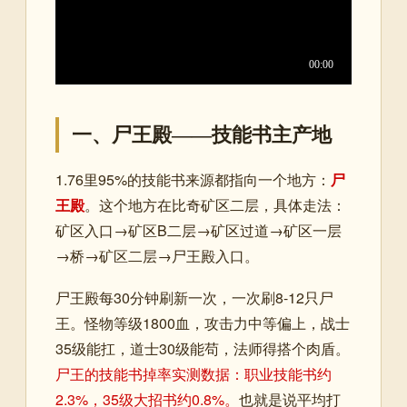
一、尸王殿——技能书主产地
1.76里95%的技能书来源都指向一个地方：
尸
王殿
。这个地方在比奇矿区二层，具体走法：
矿区入口→矿区B二层→矿区过道→矿区一层
→桥→矿区二层→尸王殿入口。
尸王殿每30分钟刷新一次，一次刷8-12只尸
王。怪物等级1800血，攻击力中等偏上，战士
35级能扛，道士30级能苟，法师得搭个肉盾。
尸王的技能书掉率实测数据：职业技能书约
2.3%，35级大招书约0.8%。
也就是说平均打