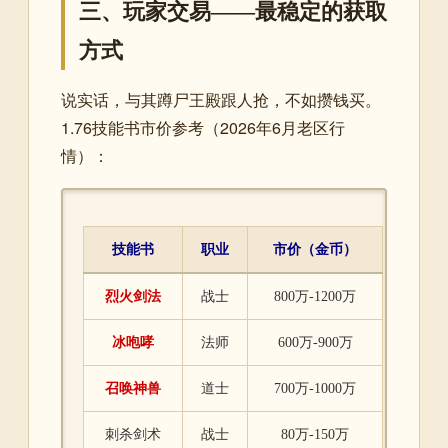
三、玩家交易——最稳定的获取
方式
说实话，与其蹲尸王殿跟人抢，不如攒钱买。
1.76技能书市价参考（2026年6月老区行
情）：
技能书
职业
市价（金币）
烈火剑法
战士
800万-1200万
冰咆哮
法师
600万-900万
召唤神兽
道士
700万-1000万
刺杀剑术
战士
80万-150万