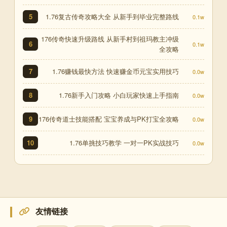
1.76复古传奇攻略大全 从新手到毕业完整路线
5
0.1w
176传奇快速升级路线 从新手村到祖玛教主冲级
6
0.1w
全攻略
1.76赚钱最快方法 快速赚金币元宝实用技巧
7
0.0w
1.76新手入门攻略 小白玩家快速上手指南
8
0.0w
176传奇道士技能搭配 宝宝养成与PK打宝全攻略
9
0.0w
1.76单挑技巧教学 一对一PK实战技巧
10
0.0w
友情链接