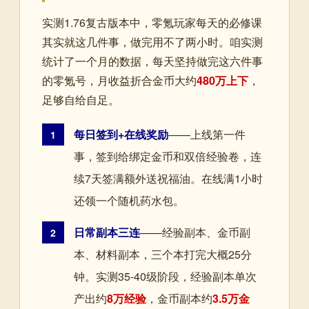
实测1.76复古版本中，零氪玩家每天的必修课
其实就这几件事，做完用不了两小时。咱实测
统计了一个月的数据，每天坚持做完这六件事
的零氪号，月收益折合金币大约
480万上下
，
足够自给自足。
每日签到+在线奖励
——上线第一件
1
事，签到给绑定金币和双倍经验卷，连
续7天签满额外送祝福油。在线满1小时
还领一个随机药水包。
日常副本三连
——经验副本、金币副
2
本、材料副本，三个本打完大概25分
钟。实测35-40级阶段，经验副本单次
产出约
8万经验
，金币副本约
3.5万金