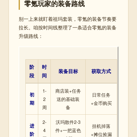
零氪玩家的装备路线
别一上来就盯着祖玛套装，零氪的装备节奏要
拉长。咱按时间线整理了一条适合零氪的装备
升级路线：
阶
时
装备目标
获取方式
段
间
1-
商店装+任务
初
日常任务
2
送的基础装
期
+金币购买
周
备
2-
沃玛散件2-3
进
挂机掉落
4
件+一把蓝色
阶
+摊位捡漏