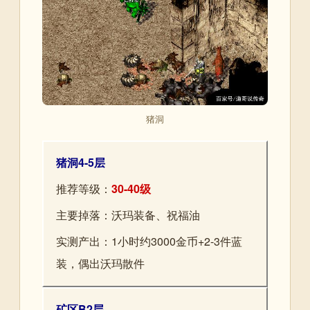
猪洞
猪洞4-5层
推荐等级：
30-40级
主要掉落：沃玛装备、祝福油
实测产出：1小时约3000金币+2-3件蓝
装，偶出沃玛散件
矿区B2层