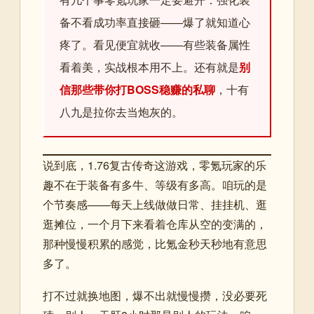
备不看成功率直接砸——爆了就知道心
疼了。看见便宜就收——有些装备属性
看着美，实战根本用不上。还有就是
别
信那些带你打BOSS稳赚的私聊
，十有
八九是拉你去当炮灰的。
说到底，1.76复古传奇这游戏，零氪玩家的乐
趣不在于装备有多牛、等级有多高。咱玩的是
个节奏感——每天上线做做日常、挂挂机、逛
逛摊位，一个月下来看着仓库从空的变满的，
那种慢慢积累的感觉，比氪金秒天秒地有意思
多了。
打不过就换地图，爆不出就慢慢攒，没必要死