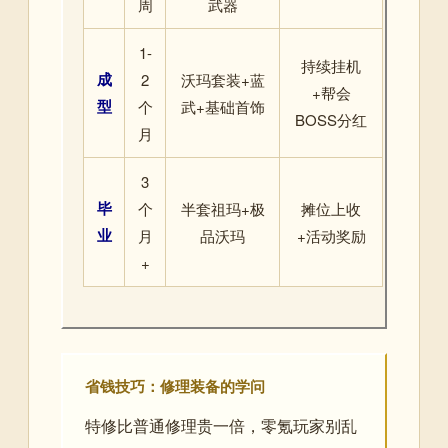
周
武器
1-
持续挂机
成
2
沃玛套装+蓝
+帮会
型
个
武+基础首饰
BOSS分红
月
3
毕
个
半套祖玛+极
摊位上收
业
月
品沃玛
+活动奖励
+
省钱技巧：修理装备的学问
特修比普通修理贵一倍，零氪玩家别乱