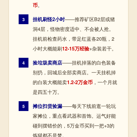
币
。
挂机刷怪2小时
——推荐矿区B2层或猪
3
洞4层，怪物密度适中、不会被人抢。
挂机前检查药水，带足红蓝各20瓶，2
小时大概能刷
12-15万经验
+杂装若干。
捡垃圾卖商店
——挂机掉落的白色装备
4
别扔，回城后全部卖商店。一天挂机掉
的白装大概能卖
1.2-2万金币
，一个月就
是四五十万。
摊位扫货捡漏
——每天下线前逛一轮玩
5
家摊位，重点看武器和首饰。运气好能
碰到摆错价的，5万金币买到一把+3的
炼狱都不是梦。