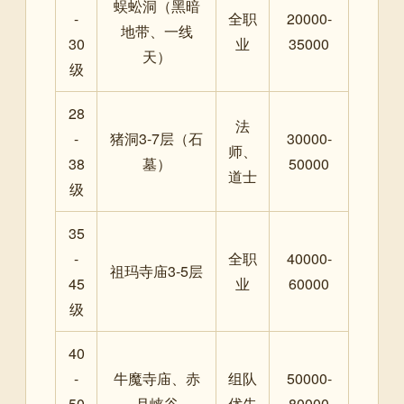
蜈蚣洞（黑暗
-
全职
20000-
地带、一线
30
业
35000
天）
级
28
法
-
猪洞3-7层（石
30000-
师、
38
墓）
50000
道士
级
35
-
全职
40000-
祖玛寺庙3-5层
45
业
60000
级
40
-
牛魔寺庙、赤
组队
50000-
50
月峡谷
优先
80000