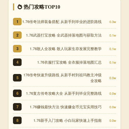
热门攻略TOP10
1.76传奇法师装备搭配 从新手到毕业的进阶路线
1
0.3w
1.76武器打宝攻略 全武器掉落地图与获取方法
2
0.1w
1.76散人全攻略 散人玩家生存发展完整教学
3
0.1w
1.76衣服打宝攻略 全衣服掉落地图汇总
4
0.1w
176传奇快速升级路线 从新手村到祖玛教主冲级
5
0.0w
全攻略
1.76复古传奇攻略大全 从新手到毕业完整路线
6
0.0w
1.76赚钱最快方法 快速赚金币元宝实用技巧
7
0.0w
1.76新手入门攻略 小白玩家快速上手指南
8
0.0w