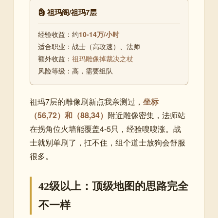
🗿 祖玛阁/祖玛7层
经验收益：约
10-14万/小时
适合职业：战士（高攻速）、法师
额外收益：
祖玛雕像掉裁决之杖
风险等级：高，需要组队
祖玛7层的雕像刷新点我亲测过，
坐标
（56,72）和（88,34）
附近雕像密集，法师站
在拐角位火墙能覆盖4-5只，经验嗖嗖涨。战
士就别单刷了，扛不住，组个道士放狗会舒服
很多。
42级以上：顶级地图的思路完全
不一样