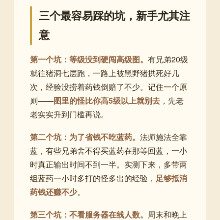
三个最容易踩的坑，新手尤其注
意
第一个坑：等级没到硬闯高级图。
有兄弟20级
就往猪洞七层跑，一路上被黑野猪拱死好几
次，经验没捞着药钱倒赔了不少。记住一个原
则——
图里的怪比你高5级以上就别去
，先老
老实实升到门槛再说。
第二个坑：为了省钱不吃蓝药。
法师施法全靠
蓝，有些兄弟舍不得买蓝药在那等回蓝，一小
时真正输出时间不到一半。实测下来，多带两
组蓝药一小时多打的怪多出的经验，
足够抵消
药钱还赚不少
。
第三个坑：不看服务器在线人数。
周末和晚上