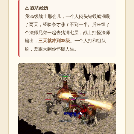
⚠️ 踩坑经历
我35级战士那会儿，一个人闷头钻蜈蚣洞刷
了两天，经验条才涨了不到一半。后来组了
个法师兄弟一起去猪洞七层，战士扛怪法师
输出，
三天就冲到38级
。一个人打和组队
刷，差距大到你怀疑人生。