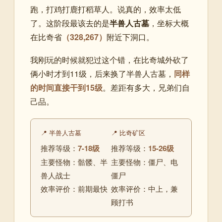
跑，打鸡打鹿打稻草人。说真的，效率太低
了。这阶段最该去的是
半兽人古墓
，坐标大概
在比奇省
（328,267）
附近下洞口。
我刚玩的时候就犯过这个错，在比奇城外砍了
俩小时才到11级，后来换了半兽人古墓，
同样
的时间直接干到15级
。差距有多大，兄弟们自
己品。
📍 半兽人古墓
📍 比奇矿区
推荐等级：
7-18级
推荐等级：
15-26级
主要怪物：骷髅、半
主要怪物：僵尸、电
兽人战士
僵尸
效率评价：前期最快
效率评价：中上，兼
顾打书