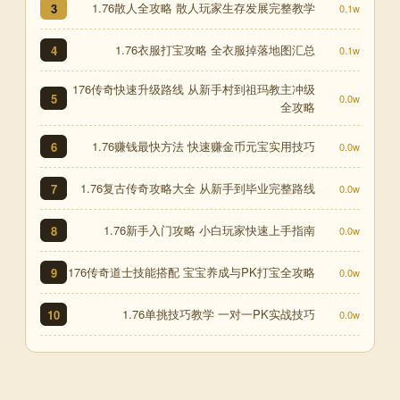
1.76散人全攻略 散人玩家生存发展完整教学
3
0.1w
1.76衣服打宝攻略 全衣服掉落地图汇总
4
0.1w
176传奇快速升级路线 从新手村到祖玛教主冲级
5
0.0w
全攻略
1.76赚钱最快方法 快速赚金币元宝实用技巧
6
0.0w
1.76复古传奇攻略大全 从新手到毕业完整路线
7
0.0w
1.76新手入门攻略 小白玩家快速上手指南
8
0.0w
176传奇道士技能搭配 宝宝养成与PK打宝全攻略
9
0.0w
1.76单挑技巧教学 一对一PK实战技巧
10
0.0w