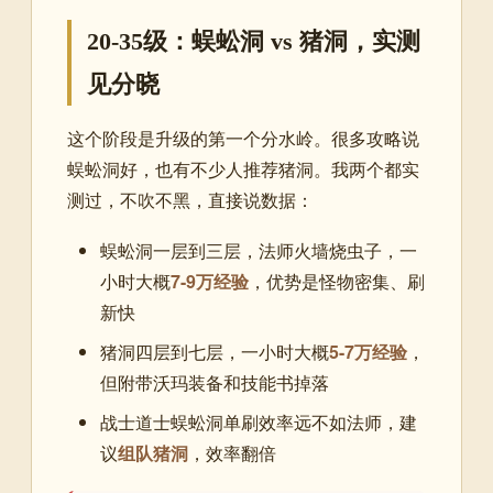
20-35级：蜈蚣洞 vs 猪洞，实测
见分晓
这个阶段是升级的第一个分水岭。很多攻略说
蜈蚣洞好，也有不少人推荐猪洞。我两个都实
测过，不吹不黑，直接说数据：
蜈蚣洞一层到三层，法师火墙烧虫子，一
小时大概
7-9万经验
，优势是怪物密集、刷
新快
猪洞四层到七层，一小时大概
5-7万经验
，
但附带沃玛装备和技能书掉落
战士道士蜈蚣洞单刷效率远不如法师，建
议
组队猪洞
，效率翻倍