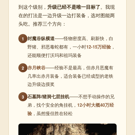
到这个级别，
升级已经不是唯一目标了
。我现
在的打法是一边升级一边打装备，选对图能两
头吃。推荐三个方向：
封魔谷纵横道
——怪物密度高、刷新快，白
1
野猪、邪恶毒蛇都有，一小时
12-15万经验
，
还能顺便打沃玛和祖玛装备
赤月峡谷
——经验不是最高，但赤月恶魔有
2
几率出赤月装备，适合装备已经成型的老铁
边升级边摸奖
石墓阵/猪洞七层挂机
——不想手动操作的兄
3
弟，找个安全的角挂机，
12小时大概40万经
验
，虽然慢但胜在轻松