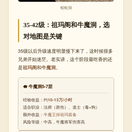
蜈蚣洞
35-42级：祖玛阁和牛魔洞，选
对地图是关键
35级以后升级速度明显慢下来了，这时候很多
兄弟开始迷茫。老实讲，这个阶段最吃香的还
是
祖玛阁
和
牛魔洞
。
🐗 牛魔洞5-7层
经验收益：约
10-13万/小时
适合职业：法师（群伤）、道士（毒+狗）
额外收益：
牛魔王掉祖玛装备
风险等级：中高，牛魔将军伤害高