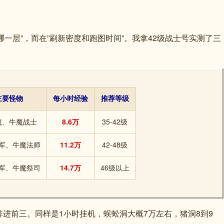
哪一层”，而在”刷新密度和跑图时间”。我拿42级战士号实测了三
主要怪物
每小时经验
推荐等级
魔、牛魔战士
8.6万
35-42级
军、牛魔法师
11.2万
42-48级
军、牛魔祭司
14.7万
46级以上
能排进前三。同样是1小时挂机，蜈蚣洞大概7万左右，猪洞8到9