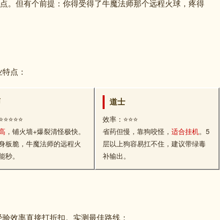
半点。但有个前提：你得受得了牛魔法师那个远程火球，疼得
业特点：
师
道士
⭐⭐⭐⭐⭐
效率：⭐⭐⭐
高
，铺火墙+爆裂清怪极快。
省药但慢，靠狗咬怪，
适合挂机
。5
身板脆，牛魔法师的远程火
层以上狗容易扛不住，建议带绿毒
能秒。
补输出。
经验效率直接打折扣。实测最佳路线：