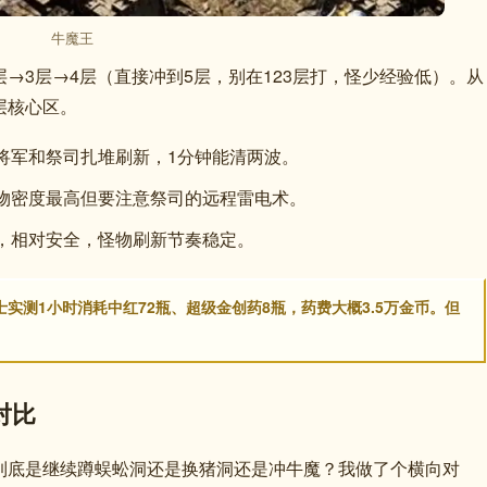
牛魔王
层→3层→4层（直接冲到5层，别在123层打，怪少经验低）。从
层核心区。
将军和祭司扎堆刷新，1分钟能清两波。
物密度最高但要注意祭司的远程雷电术。
，相对安全，怪物刷新节奏稳定。
实测1小时消耗中红72瓶、超级金创药8瓶，药费大概3.5万金币。但
对比
到底是继续蹲蜈蚣洞还是换猪洞还是冲牛魔？我做了个横向对