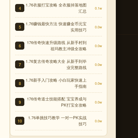
1.76衣服打宝攻略 全衣服掉落地图
4
0.1w
汇总
1.76赚钱最快方法 快速赚金币元宝
5
0.0w
实用技巧
176传奇快速升级路线 从新手村到
6
0.0w
祖玛教主冲级全攻略
1.76复古传奇攻略大全 从新手到毕
7
0.0w
业完整路线
1.76新手入门攻略 小白玩家快速上
8
0.0w
手指南
176传奇道士技能搭配 宝宝养成与
9
0.0w
PK打宝全攻略
1.76单挑技巧教学 一对一PK实战
10
0.0w
技巧