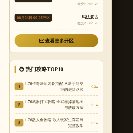
微变/1.80/1.76
玛法复古
08月04日 00:05开区
微变/1.80/1.76
查看更多开区
热门攻略TOP10
1.76传奇法师装备搭配 从新手到毕
1
0.3w
业的进阶路线
1.76武器打宝攻略 全武器掉落地图
2
0.1w
与获取方法
1.76散人全攻略 散人玩家生存发展
3
0.1w
完整教学