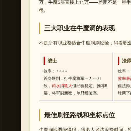
万，牛魔5层直接上11万——差距不是一星
很。
三大职业在牛魔洞的表现
不是所有职业都适合牛魔洞刷经验，得看职
战士
法
效率：⭐⭐⭐⭐
效率：
近身硬刚，打牛魔将军一刀一刀
效率最
砍，
药水消耗大
但经验稳定。推荐5
但法师
层，将军刷新密，单只经验高。
球两下
最佳刷怪路线和坐标点位
牛魔洞地图绕得很，很多人迷路浪费时间，