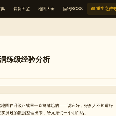
宝典
装备图鉴
地图大全
怪物BOSS
📖 重生之传
魔洞练级经验分析
洞这地图在升级路线里一直挺尴尬的——说它好，好多人不知道好
我实测过的数据整理出来，给兄弟们一个明白话。