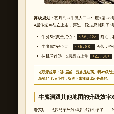
路线规划：
苍月岛→牛魔入口→牛魔1层→2
4层传送点往左上走，穿过一段走廊就到了5
牛魔5层黄金点位：
附近，
<68,42>
牛魔6层好位置：
角落，怪
<35,88>
挂机党首选：5层靠右上角
<22,30>
老玩家提示：进6层前一定备足红药。我42级战士
经验14.7万/小时，折算下来性价比还是高的。
牛魔洞跟其他地图的升级效率
老实讲，很多兄弟升到40多级就纠结了——