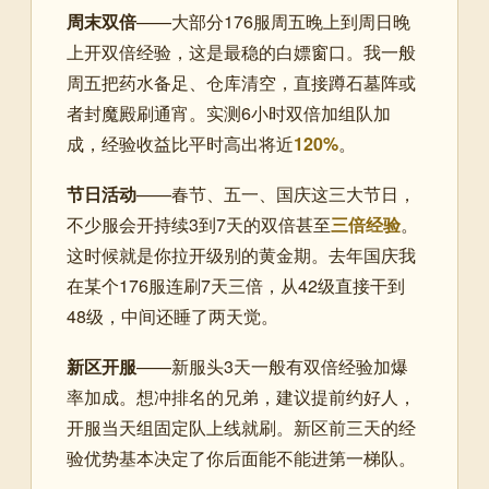
周末双倍
——大部分176服周五晚上到周日晚
上开双倍经验，这是最稳的白嫖窗口。我一般
周五把药水备足、仓库清空，直接蹲石墓阵或
者封魔殿刷通宵。实测6小时双倍加组队加
成，经验收益比平时高出将近
120%
。
节日活动
——春节、五一、国庆这三大节日，
不少服会开持续3到7天的双倍甚至
三倍经验
。
这时候就是你拉开级别的黄金期。去年国庆我
在某个176服连刷7天三倍，从42级直接干到
48级，中间还睡了两天觉。
新区开服
——新服头3天一般有双倍经验加爆
率加成。想冲排名的兄弟，建议提前约好人，
开服当天组固定队上线就刷。新区前三天的经
验优势基本决定了你后面能不能进第一梯队。