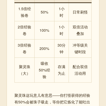
1.5倍经
1小
50%
日常刷怪
验卷
时
2倍经验
1小
双倍活动
100%
卷
时
叠加
3倍经验
30分
冲等级关
200%
卷
钟
键时段
吸收
聚灵珠
存满
配合双倍
50%经
（大）
为止
活动用
验
聚灵珠这玩意儿有意思——你打怪获得的经验
有50%会被珠子吸走，等你把它炼化了能吐出