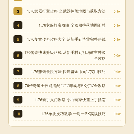
1.76武器打宝攻略 全武器掉落地图与获取方法
3
0.1w
1.76衣服打宝攻略 全衣服掉落地图汇总
4
0.1w
1.76复古传奇攻略大全 从新手到毕业完整路线
5
0.1w
176传奇快速升级路线 从新手村到祖玛教主冲级
6
0.0w
全攻略
1.76赚钱最快方法 快速赚金币元宝实用技巧
7
0.0w
176传奇道士技能搭配 宝宝养成与PK打宝全攻略
8
0.0w
1.76新手入门攻略 小白玩家快速上手指南
9
0.0w
1.76单挑技巧教学 一对一PK实战技巧
10
0.0w