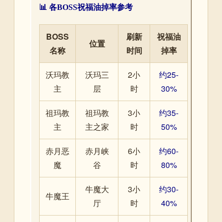
📊 各BOSS祝福油掉率参考
BOSS
刷新
祝福油
位置
名称
时间
掉率
沃玛教
沃玛三
2小
约25-
主
层
时
30%
祖玛教
祖玛教
3小
约35-
主
主之家
时
50%
赤月恶
赤月峡
6小
约60-
魔
谷
时
80%
牛魔大
3小
约30-
牛魔王
厅
时
40%