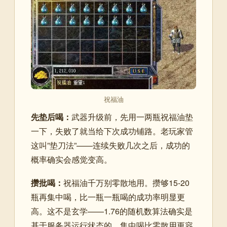
祝福油
先垫后喝：
武器升级前，先用一两瓶祝福油垫
一下，失败了就当给下次成功铺路。老玩家管
这叫”垫刀法”——连续失败几次之后，成功的
概率确实会感觉变高。
攒批喝：
祝福油千万别零散地用。攒够15-20
瓶再集中喝，比一瓶一瓶喝的成功率明显更
高。这不是玄学——1.76的随机数算法确实是
基于服务器运行状态的，集中喝比零散用更容