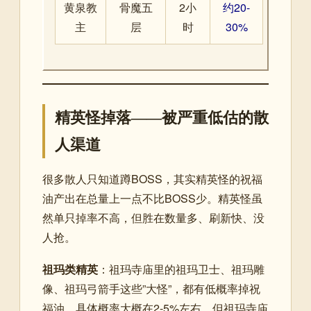
黄泉教
骨魔五
2小
约20-
主
层
时
30%
精英怪掉落——被严重低估的散
人渠道
很多散人只知道蹲BOSS，其实精英怪的祝福
油产出在总量上一点不比BOSS少。精英怪虽
然单只掉率不高，但胜在数量多、刷新快、没
人抢。
祖玛类精英
：祖玛寺庙里的祖玛卫士、祖玛雕
像、祖玛弓箭手这些”大怪”，都有低概率掉祝
福油。具体概率大概在2-5%左右，但祖玛寺庙