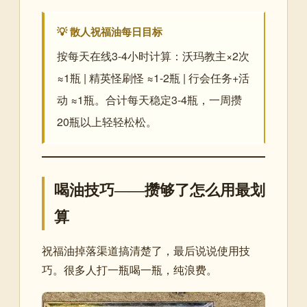
💡 散人祝福油每日目标
按每天在线3-4小时计算：沃玛教主×2次
≈1瓶 | 精英怪刷怪 ≈1-2瓶 | 行会任务+活
动 ≈1瓶。合计每天稳定3-4瓶，一周攒
20瓶以上轻轻松松。
喝油技巧——攒够了怎么用最划
算
祝福油掉落渠道搞清楚了，最后说说使用技
巧。很多人打一瓶喝一瓶，纯浪费。