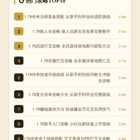
热门攻略TOP10
1.76传奇法师装备搭配 从新手到毕业的进阶路线
1
0.3w
1.76散人全攻略 散人玩家生存发展完整教学
2
0.1w
1.76武器打宝攻略 全武器掉落地图与获取方法
3
0.1w
1.76衣服打宝攻略 全衣服掉落地图汇总
4
0.1w
176传奇快速升级路线 从新手村到祖玛教主冲级
5
0.0w
全攻略
1.76复古传奇攻略大全 从新手到毕业完整路线
6
0.0w
1.76赚钱最快方法 快速赚金币元宝实用技巧
7
0.0w
1.76新手入门攻略 小白玩家快速上手指南
8
0.0w
176传奇道士技能搭配 宝宝养成与PK打宝全攻略
9
0.0w