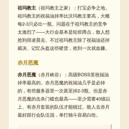
祖玛教主
（祖玛教主之家）：打宝必争之地。
祖玛教主的祝福油掉率比沃玛教主要高，大概
每2-3只必出一瓶。问题在于祖玛教主的竞争
太激烈了——大行会基本是轮班蹲点，散人想
抢到得凌晨去。不过祖玛教主除了祝福油还掉
裁决、记忆头盔这些硬货，抢到一次就血赚。
赤月恶魔
赤月恶魔
（赤月峡谷）：高级BOSS里祝福油
掉率最高的。赤月恶魔的祝福油几乎是必掉
的，有些服务器里一次甚至掉2-3瓶。但是赤
月恶魔的击杀门槛也最高——至少需要40级以
上、有赤月套装的队伍才能稳过。散人去赤月
最好跟行会队伍混，单打独斗容易白给。