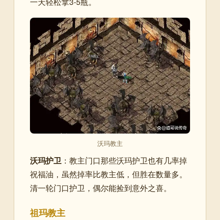
一天轻松拿3-5瓶。
沃玛教主
沃玛护卫
：教主门口那些沃玛护卫也有几率掉
祝福油，虽然掉率比教主低，但胜在数量多。
清一轮门口护卫，偶尔能捡到意外之喜。
祖玛教主