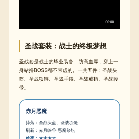
圣战套装：战士的终极梦想
圣战套是战士的毕业装备，防高血厚，穿上一
身站撸BOSS都不带虚的。一共五件：圣战头
盔、圣战项链、圣战手镯、圣战戒指、圣战腰
带。
赤月恶魔
掉落：圣战头盔、圣战项链
刷新：赤月峡谷-恶魔祭坛
效率：★★★☆