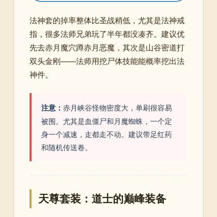
法神套的掉率整体比圣战稍低，尤其是法神戒
指，很多法师兄弟玩了半年都没凑齐。建议优
先去赤月魔穴蹲赤月恶魔，其次是山谷密道打
双头金刚——法师用挖尸体技能能概率挖出法
神件。
注意：
赤月峡谷怪物密度大，单刷很容易
被围。尤其是血僵尸和月魔蜘蛛，一个定
身一个减速，走都走不动。建议带足红药
和随机传送卷。
天尊套装：道士的巅峰装备