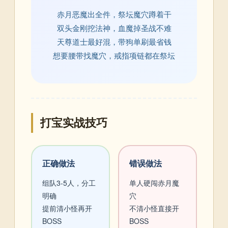
赤月恶魔出全件，祭坛魔穴蹲着干
双头金刚挖法神，血魔掉圣战不难
天尊道士最好混，带狗单刷最省钱
想要腰带找魔穴，戒指项链都在祭坛
打宝实战技巧
正确做法
错误做法
组队3-5人，分工
单人硬闯赤月魔
明确
穴
提前清小怪再开
不清小怪直接开
BOSS
BOSS