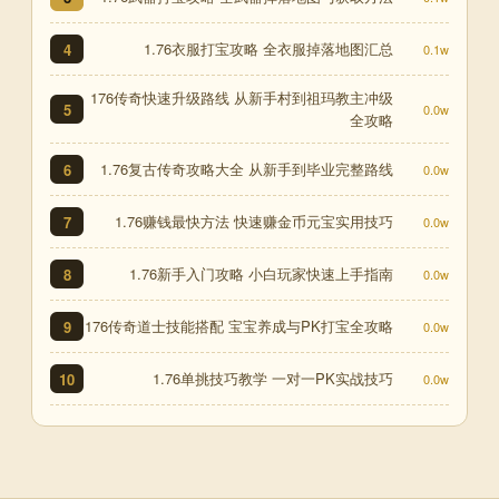
1.76衣服打宝攻略 全衣服掉落地图汇总
4
0.1w
176传奇快速升级路线 从新手村到祖玛教主冲级
5
0.0w
全攻略
1.76复古传奇攻略大全 从新手到毕业完整路线
6
0.0w
1.76赚钱最快方法 快速赚金币元宝实用技巧
7
0.0w
1.76新手入门攻略 小白玩家快速上手指南
8
0.0w
176传奇道士技能搭配 宝宝养成与PK打宝全攻略
9
0.0w
1.76单挑技巧教学 一对一PK实战技巧
10
0.0w