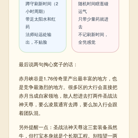
蹲守刷新时间（2
随机时间瞎逛碰
小时周期）
运气
带足太阳水和红
只带少量药就进
药
去
法师站远处输
不记刷新时间，
出，不贴脸
全凭感觉
最后说两句掏心窝子的话：
赤月峡谷是1.76传奇里产出最丰富的地方，也
是竞争最激烈的地方。很多区的大行会直接把
赤月当成自家领地，散人想进去打两件圣战法
神天尊，要么凌晨通宵去蹲，要么加入行会跟
着团队混。
另外提醒一点：圣战法神天尊这三套装备虽然
牛，但打宝本身就是个长期工程。别指望一两