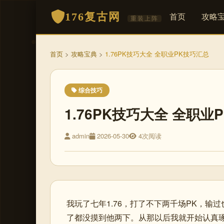
176复古网
首页
攻略
重装上阵
首页
>
攻略宝典
>
1.76PK技巧大全 全职业PK技巧汇总
综合技巧
1.76PK技巧大全 全职业
admin
2026-05-30
4次阅读
我玩了七年1.76，打了不下两千场PK，
了都没摸到他两下。从那以后我就开始认真琢