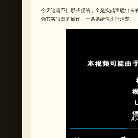
今天这篇不扯那些虚的，全是实战里磕出来
强其实很蠢的操作，一条条给你掰扯清楚。