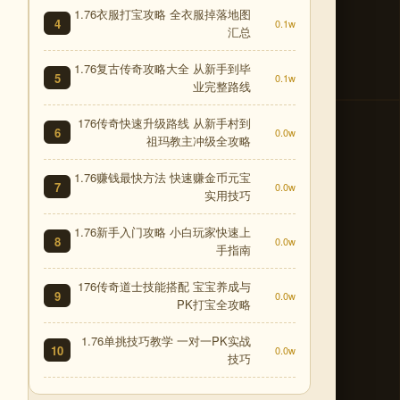
1.76衣服打宝攻略 全衣服掉落地图
4
0.1w
汇总
1.76复古传奇攻略大全 从新手到毕
5
0.1w
业完整路线
176传奇快速升级路线 从新手村到
6
0.0w
祖玛教主冲级全攻略
1.76赚钱最快方法 快速赚金币元宝
7
0.0w
实用技巧
1.76新手入门攻略 小白玩家快速上
8
0.0w
手指南
176传奇道士技能搭配 宝宝养成与
9
0.0w
PK打宝全攻略
1.76单挑技巧教学 一对一PK实战
10
0.0w
技巧