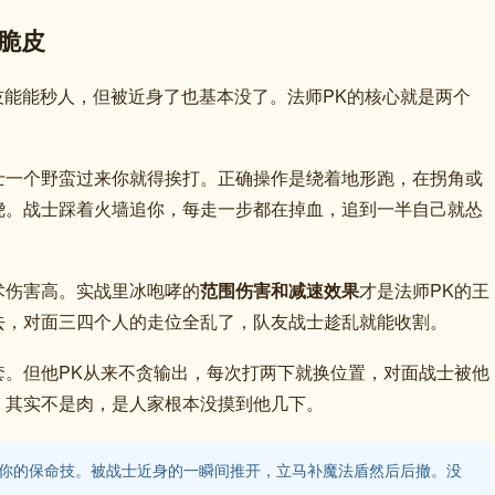
脆皮
技能能秒人，但被近身了也基本没了。法师PK的核心就是两个
士一个野蛮过来你就得挨打。正确操作是绕着地形跑，在拐角或
绕。战士踩着火墙追你，每走一步都在掉血，追到一半自己就怂
术伤害高。实战里冰咆哮的
范围伤害和减速效果
才是法师PK的王
去，对面三四个人的走位全乱了，队友战士趁乱就能收割。
套。但他PK从来不贪输出，每次打两下就换位置，对面战士被他
，其实不是肉，是人家根本没摸到他几下。
是你的保命技。被战士近身的一瞬间推开，立马补魔法盾然后后撤。没