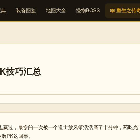
宝典
装备图鉴
地图大全
怪物BOSS
📖 重生之传
PK技巧汇总
输过也赢过，最惨的一次被一个道士放风筝活活磨了十分钟，药吃光
磨PK这回事。