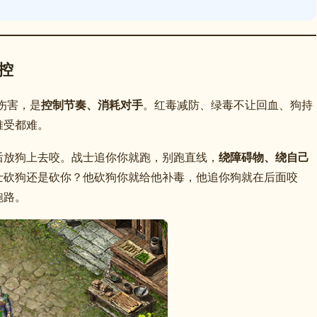
控
撸伤害，是
控制节奏、消耗对手
。红毒减防、绿毒不让回血、狗持
难受都难。
后放狗上去咬。战士追你你就跑，别跑直线，
绕障碍物、绕自己
士砍狗还是砍你？他砍狗你就给他补毒，他追你狗就在后面咬
跑路。