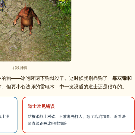
召唤神兽
你的狗——冰咆哮两下狗就没了。这时候就别靠狗了，
靠双毒和
你。但要小心法师的雷电术，中一发没盾的道士还是很疼的。
道士常见错误
战士没
站桩跟战士对砍、不放毒先打人、忘了给狗加血、追着法
师直线跑被冰咆哮糊脸