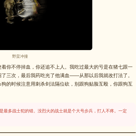
野蛮冲撞
咬着你不停掉血，你还追不上人。我吃过最大的亏是在猪七跟一
招了三次，最后我药吃光了他满血——从那以后我就改打法了。
杀狗的时候注意用刺杀剑法隔位砍，别跟狗贴脸互殴，你跟狗互
这是最多战士犯的错。没烈火的战士就是个大号步兵，打人不疼。一定