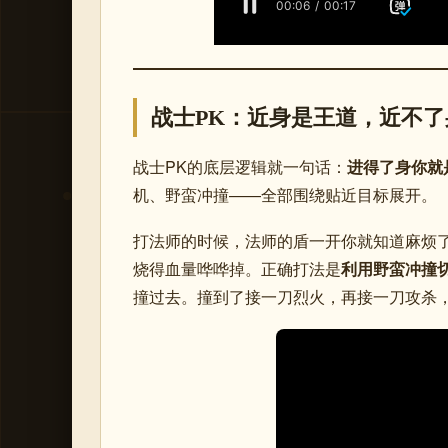
战士PK：近身是王道，近不
战士PK的底层逻辑就一句话：
进得了身你就
机、野蛮冲撞——全部围绕贴近目标展开。
打法师的时候，法师的盾一开你就知道麻烦
烧得血量哗哗掉。正确打法是
利用野蛮冲撞
撞过去。撞到了接一刀烈火，再接一刀攻杀