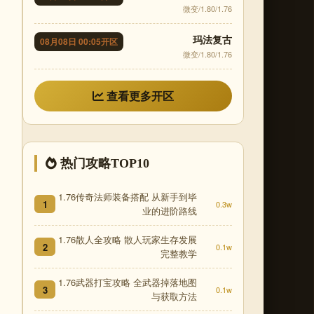
微变/1.80/1.76
玛法复古
08月08日 00:05开区
微变/1.80/1.76
查看更多开区
热门攻略TOP10
1.76传奇法师装备搭配 从新手到毕
1
0.3w
业的进阶路线
1.76散人全攻略 散人玩家生存发展
2
0.1w
完整教学
1.76武器打宝攻略 全武器掉落地图
3
0.1w
与获取方法