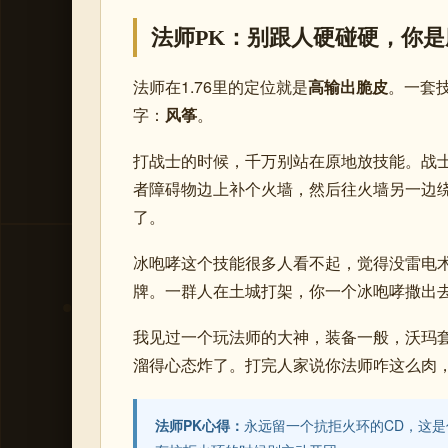
法师PK：别跟人硬碰硬，你是
法师在1.76里的定位就是
高输出脆皮
。一套
字：
风筝
。
打战士的时候，千万别站在原地放技能。战
者障碍物边上补个火墙，然后往火墙另一边
了。
冰咆哮这个技能很多人看不起，觉得没雷电
牌。一群人在土城打架，你一个冰咆哮撒出
我见过一个玩法师的大神，装备一般，沃玛
溜得心态炸了。打完人家说你法师咋这么肉
法师PK心得：
永远留一个抗拒火环的CD，这