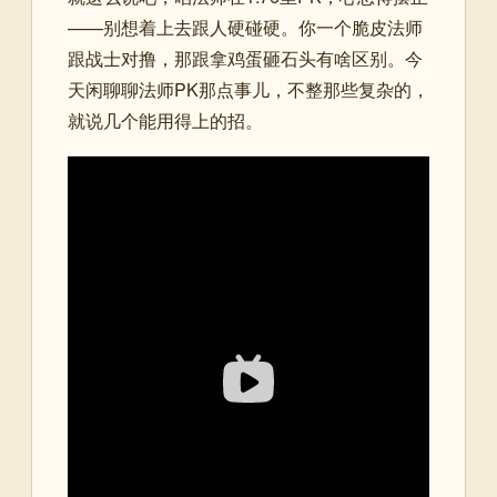
——别想着上去跟人硬碰硬。你一个脆皮法师
跟战士对撸，那跟拿鸡蛋砸石头有啥区别。今
天闲聊聊法师PK那点事儿，不整那些复杂的，
就说几个能用得上的招。