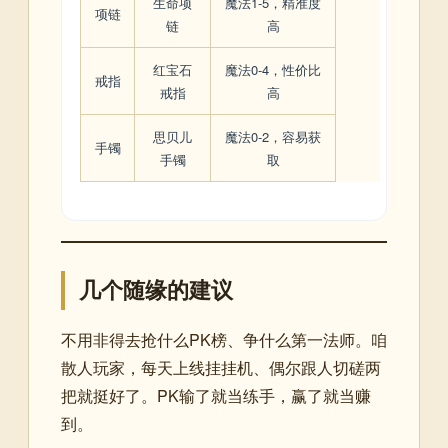
生命项
魔法1-5，精准度
项链
链
高
红宝石
魔法0-4，性价比
戒指
戒指
高
思贝儿
魔法0-2，容易获
手镯
手镯
取
几个随缘的建议
不用非得去抢什么PK榜、争什么第一法师。咱
散人玩家，每天上线挂挂机、偶尔跟人切磋两
把就挺好了。PK输了就当练手，赢了就当赚
到。