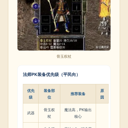
骨玉权杖
法师PK装备优先级（平民向）
优先
装备部
原
推荐装备
级
位
因
骨玉权
魔法高，PK输出
武器
杖
核心