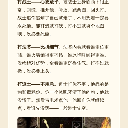
打战士——心态放平。
被战士近身砍两下很正
常，别慌。推开他、补盾、跑两圈、回头打。
战士追你追烦了自己就走了，不用想着一定要
杀死他。能打残就打残，打不过就换个地图
呗，没必要死磕。
打法爷——比拼细节。
法爷内卷就看谁走位更
骚、谁火墙铺得更刁钻、谁冰咆哮砸得更准。
没啥绝对优势，全看谁更沉得住气。打不过就
撤，没必要上头。
打道士——不用急。
道士打你不疼，他靠的是
狗和毒耗你。你一个冰咆哮清了他的狗，他就
没辙了。然后雷电术点他，他回血你就继续
点，看谁先没药——一般道士先空。