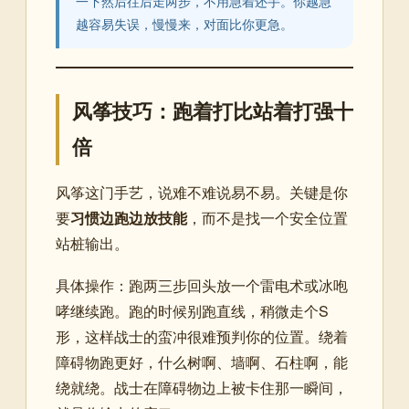
一下然后往后走两步，不用急着还手。你越急
越容易失误，慢慢来，对面比你更急。
风筝技巧：跑着打比站着打强十
倍
风筝这门手艺，说难不难说易不易。关键是你
要
习惯边跑边放技能
，而不是找一个安全位置
站桩输出。
具体操作：跑两三步回头放一个雷电术或冰咆
哮继续跑。跑的时候别跑直线，稍微走个S
形，这样战士的蛮冲很难预判你的位置。绕着
障碍物跑更好，什么树啊、墙啊、石柱啊，能
绕就绕。战士在障碍物边上被卡住那一瞬间，