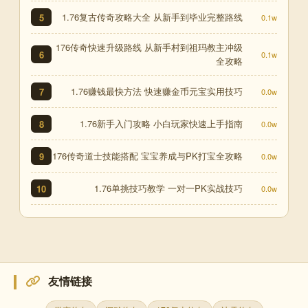
1.76复古传奇攻略大全 从新手到毕业完整路线
5
0.1w
176传奇快速升级路线 从新手村到祖玛教主冲级
6
0.1w
全攻略
1.76赚钱最快方法 快速赚金币元宝实用技巧
7
0.0w
1.76新手入门攻略 小白玩家快速上手指南
8
0.0w
176传奇道士技能搭配 宝宝养成与PK打宝全攻略
9
0.0w
1.76单挑技巧教学 一对一PK实战技巧
10
0.0w
友情链接