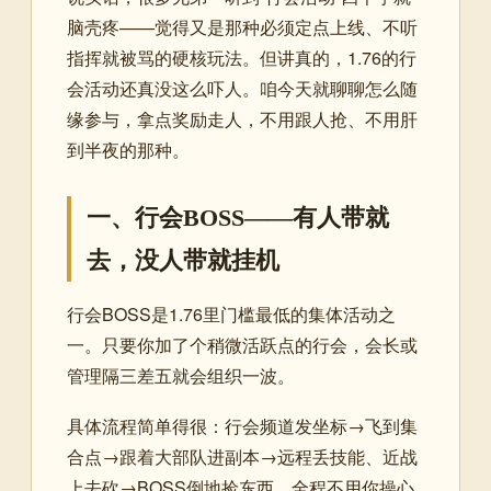
脑壳疼——觉得又是那种必须定点上线、不听
指挥就被骂的硬核玩法。但讲真的，1.76的行
会活动还真没这么吓人。咱今天就聊聊怎么随
缘参与，拿点奖励走人，不用跟人抢、不用肝
到半夜的那种。
一、行会BOSS——有人带就
去，没人带就挂机
行会BOSS是1.76里门槛最低的集体活动之
一。只要你加了个稍微活跃点的行会，会长或
管理隔三差五就会组织一波。
具体流程简单得很：行会频道发坐标→飞到集
合点→跟着大部队进副本→远程丢技能、近战
上去砍→BOSS倒地捡东西。全程不用你操心