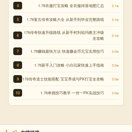
1.76衣服打宝攻略 全衣服掉落地图汇总
4
0.1w
1.76复古传奇攻略大全 从新手到毕业完整路线
5
0.1w
176传奇快速升级路线 从新手村到祖玛教主冲级
6
0.1w
全攻略
1.76赚钱最快方法 快速赚金币元宝实用技巧
7
0.0w
1.76新手入门攻略 小白玩家快速上手指南
8
0.0w
176传奇道士技能搭配 宝宝养成与PK打宝全攻略
9
0.0w
1.76单挑技巧教学 一对一PK实战技巧
10
0.0w