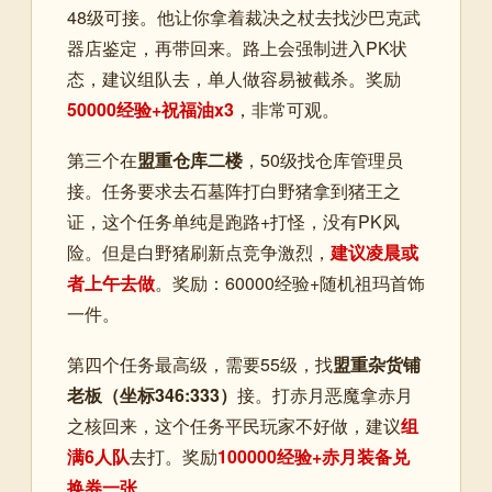
48级可接。他让你拿着裁决之杖去找沙巴克武
器店鉴定，再带回来。路上会强制进入PK状
态，建议组队去，单人做容易被截杀。奖励
50000经验+祝福油x3
，非常可观。
第三个在
盟重仓库二楼
，50级找仓库管理员
接。任务要求去石墓阵打白野猪拿到猪王之
证，这个任务单纯是跑路+打怪，没有PK风
险。但是白野猪刷新点竞争激烈，
建议凌晨或
者上午去做
。奖励：60000经验+随机祖玛首饰
一件。
第四个任务最高级，需要55级，找
盟重杂货铺
老板（坐标346:333）
接。打赤月恶魔拿赤月
之核回来，这个任务平民玩家不好做，建议
组
满6人队
去打。奖励
100000经验+赤月装备兑
换券一张
。