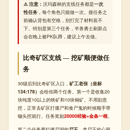
⚠️ 注意：
沃玛森林的支线任务都是
一次
性任务
，每个角色只能做一次。接任务之
前确认背包有空格，别打完了材料装不
下。特别是第三个任务，半兽勇士刷新点
会在晚上被PK队蹲，建议上午去做。
比奇矿区支线 — 挖矿顺便做任
务
30级后到比奇矿区入口，
矿工老张（坐标
134:178）
会给你两个任务。第一个是收集20
块纯度10以上的铁矿和10块铜矿。不用刻意
挖，正常去矿区打僵尸和食尸鬼的时候顺手带
锄头挖就行。任务奖励
20000经验+金条一根
。
第二个任务要打僵尸洞的
尸王
，拿尸王的心脏