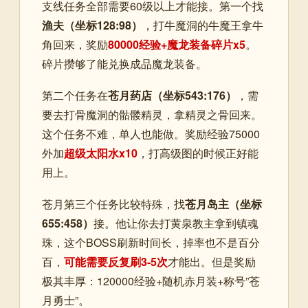
支线任务全部需要60级以上才能接。第一个找
渔夫（坐标128:98）
，打牛魔洞的牛魔王拿牛
角回来，奖励
80000经验+魔龙装备碎片x5
。
碎片攒够了能兑换成品魔龙装备。
第二个任务在
苍月药店（坐标543:176）
，需
要去打骨魔洞的骷髅精灵，拿精灵之骨回来。
这个任务不难，单人也能做。奖励经验75000
外加
超级太阳水x10
，打高级图的时候正好能
用上。
苍月第三个任务比较特殊，找
苍月岛主（坐标
655:458）
接。他让你去打黄泉教主拿到镇魂
珠，这个BOSS刷新时间长，掉率也不是百分
百，
可能需要反复刷3-5次
才能出。但是奖励
极其丰厚：120000经验+随机赤月装+称号”苍
月勇士”。