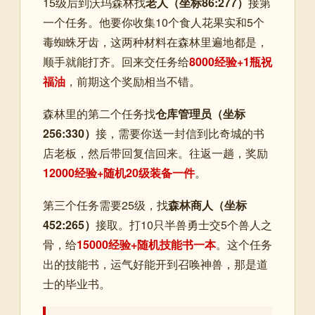
15级后到沃玛森林找
老人（坐标86:277）
接第
一个任务。他要你收集10个食人花果实和5个
毒蜘蛛牙齿，这两种材料在森林里遍地都是，
顺手就能打齐。回来交任务给
8000经验+1瓶祝
福油
，前期这个奖励相当不错。
森林里的第二个任务找
仓库管理员（坐标
256:330）
接，需要你送一封信到比奇城的书
店老板，然后带回复信回来。往返一趟，奖励
12000经验+随机20级装备一件
。
第三个任务需要25级，找
森林商人（坐标
452:265）
接取。打10只半兽勇士交5个兽人之
骨，给
15000经验+随机技能书一本
。这个任务
出的技能书，运气好能开到召唤神兽，那是道
士的毕业书。