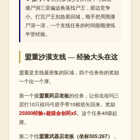
僵尸洞三层偏远角落找尸王，那边竞争
小。打完尸王别急着回城，顺手把周围僵
尸清一清，一个支线任务的时间能顺便练
半管经验。
盟重沙漠支线 — 经验大头在这
盟重是支线最密集的区域，四个任务给的奖励
一个比一个厚。
第一个接
盟重药店老板
的任务，让你去祖玛三
层打10只祖玛弓箭手带10根箭矢回来。奖励
25000经验+超级金创药x5
。这个任务40级起
接。
第二个找
盟重武器店老板（坐标305:267）
，