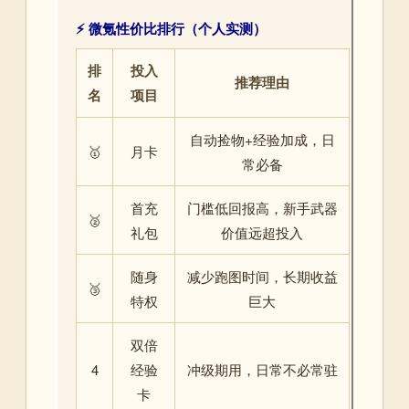
⚡ 微氪性价比排行（个人实测）
排
投入
推荐理由
名
项目
自动捡物+经验加成，日
🥇
月卡
常必备
首充
门槛低回报高，新手武器
🥈
礼包
价值远超投入
随身
减少跑图时间，长期收益
🥉
特权
巨大
双倍
4
经验
冲级期用，日常不必常驻
卡