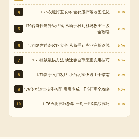
1.76衣服打宝攻略 全衣服掉落地图汇总
4
0.0w
176传奇快速升级路线 从新手村到祖玛教主冲级
5
0.0w
全攻略
1.76复古传奇攻略大全 从新手到毕业完整路线
6
0.0w
1.76赚钱最快方法 快速赚金币元宝实用技巧
7
0.0w
1.76新手入门攻略 小白玩家快速上手指南
8
0.0w
176传奇道士技能搭配 宝宝养成与PK打宝全攻略
9
0.0w
1.76单挑技巧教学 一对一PK实战技巧
10
0.0w