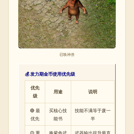
召唤神兽
💰 发力期金币使用优先级
优先
用途
说明
级
🔴 最
买核心技
技能不满等于废一
优先
能书
半
🟡 重
换紫色武
武器输出提升最直