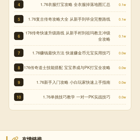
1.76衣服打宝攻略 全衣服掉落地图汇总
4
0.1w
1.76复古传奇攻略大全 从新手到毕业完整路线
5
0.1w
176传奇快速升级路线 从新手村到祖玛教主冲级
6
0.1w
全攻略
1.76赚钱最快方法 快速赚金币元宝实用技巧
7
0.0w
176传奇道士技能搭配 宝宝养成与PK打宝全攻略
8
0.0w
1.76新手入门攻略 小白玩家快速上手指南
9
0.0w
1.76单挑技巧教学 一对一PK实战技巧
10
0.0w
友情链接