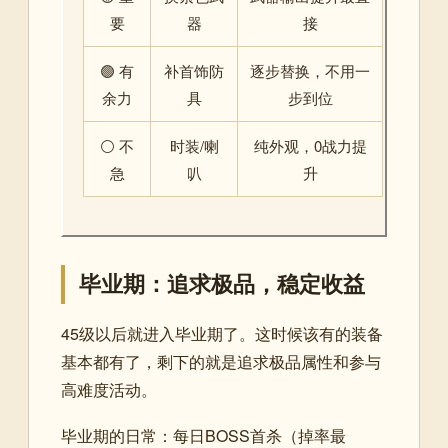
要
器
接
🟢 有
补首饰防
逐步替换，不用一
余力
具
步到位
⚪ 不
时装/喇
纯外观，0战力提
急
叭
升
毕业期：追求极品，稳定收益
45级以后就进入毕业期了。这时候该有的装备
基本都有了，剩下的就是追求极品属性和参与
高难度活动。
毕业期的日常：每日BOSS首杀（掉率最