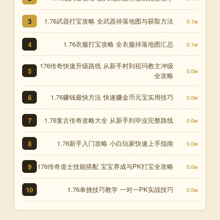
1.76武器打宝攻略 全武器掉落地图与获取方法
3
0.1w
1.76衣服打宝攻略 全衣服掉落地图汇总
4
0.1w
176传奇快速升级路线 从新手村到祖玛教主冲级
5
0.0w
全攻略
1.76赚钱最快方法 快速赚金币元宝实用技巧
6
0.0w
1.76复古传奇攻略大全 从新手到毕业完整路线
7
0.0w
1.76新手入门攻略 小白玩家快速上手指南
8
0.0w
176传奇道士技能搭配 宝宝养成与PK打宝全攻略
9
0.0w
1.76单挑技巧教学 一对一PK实战技巧
10
0.0w