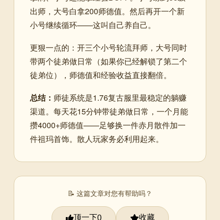
出师，大号白拿200师德值。然后再开一个新
小号继续循环——这叫自己养自己。
更狠一点的：开三个小号轮流拜师，大号同时
带两个徒弟做日常（如果你已经解锁了第二个
徒弟位），师德值和经验收益直接翻倍。
总结：
师徒系统是1.76复古服里最稳定的躺赚
渠道。每天花15分钟带徒弟做日常，一个月能
攒4000+师德值——足够换一件赤月散件加一
件祖玛首饰。散人玩家务必利用起来。
📝 这篇文章对您有帮助吗？
顶一下
收藏
0