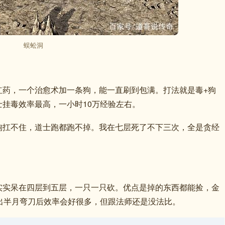
蜈蚣洞
红药，一个治愈术加一条狗，能一直刷到包满。打法就是毒+狗
挂毒效率最高，一小时10万经验左右。
狗扛不住，道士跑都跑不掉。我在七层死了不下三次，全是贪经
实实呆在四层到五层，一只一只砍。优点是掉的东西都能捡，金
级出半月弯刀后效率会好很多，但跟法师还是没法比。