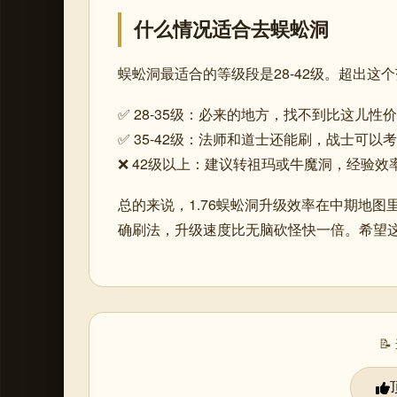
什么情况适合去蜈蚣洞
蜈蚣洞最适合的等级段是28-42级。超出
✅ 28-35级：必来的地方，找不到比这儿性
✅ 35-42级：法师和道士还能刷，战士可以
❌ 42级以上：建议转祖玛或牛魔洞，经验效
总的来说，1.76蜈蚣洞升级效率在中期地
确刷法，升级速度比无脑砍怪快一倍。希望
