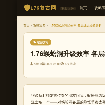
176复古网
首页
攻略
重装上阵
首页
>
攻略宝典
>
1.76蜈蚣洞升级效率 各层练级经验分析
综合技巧
1.76蜈蚣洞升级效率 各
admin
2026-06-08
5次阅读
很多玩1.76复古传奇的朋友问我，蜈蚣洞
道士各一个——对蜈蚣洞各层的刷怪节奏太