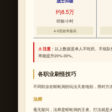
战士35级
约8.5万
经验/小时
4-5层效率最高
⚠ 注意
：以上数据是单人不吃药、不组队
率能提升20%-30%。
各职业刷怪技巧
不同职业在蜈蚣洞的玩法天差地别，用对方
法师
毫无疑问，法师是蜈蚣洞的王者。打法就是