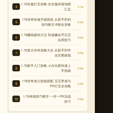
1.76衣服打宝攻略 全衣服掉落地图
4
0.1w
汇总
176传奇快速升级路线 从新手村到
5
0.0w
祖玛教主冲级全攻略
1.76赚钱最快方法 快速赚金币元宝
6
0.0w
实用技巧
1.76复古传奇攻略大全 从新手到毕
7
0.0w
业完整路线
1.76新手入门攻略 小白玩家快速上
8
0.0w
手指南
176传奇道士技能搭配 宝宝养成与
9
0.0w
PK打宝全攻略
1.76单挑技巧教学 一对一PK实战
10
0.0w
技巧