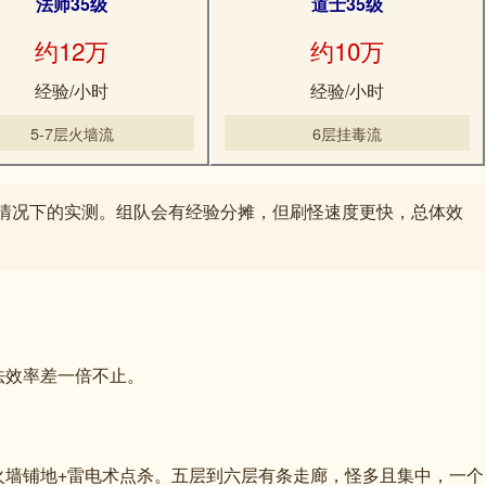
法师35级
道士35级
约12万
约10万
经验/小时
经验/小时
5-7层火墙流
6层挂毒流
情况下的实测。组队会有经验分摊，但刷怪速度更快，总体效
法效率差一倍不止。
火墙铺地+雷电术点杀。五层到六层有条走廊，怪多且集中，一个