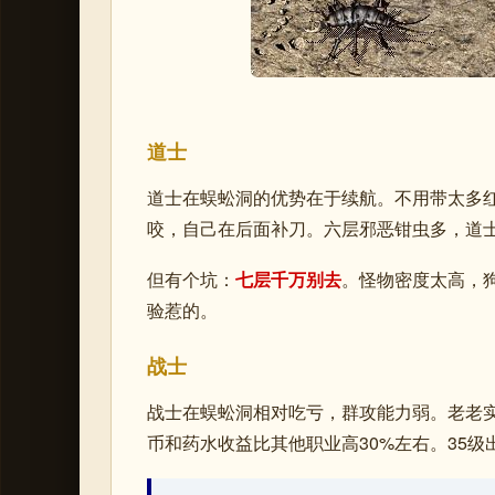
道士
道士在蜈蚣洞的优势在于续航。不用带太多
咬，自己在后面补刀。六层邪恶钳虫多，道士
但有个坑：
七层千万别去
。怪物密度太高，
验惹的。
战士
战士在蜈蚣洞相对吃亏，群攻能力弱。老老
币和药水收益比其他职业高30%左右。35