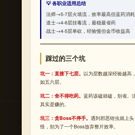
💡 各职业适用总结
法师→5-7层火墙流，效率最高但蓝药消
道士→4-6层挂毒流，最稳最省药
战士→4-5层单砍，经验慢但金币收益高
踩过的三个坑
坑一：直接下七层。
以为层数越深经验越高
如五六层。
坑二：舍不得吃药。
蓝药该磕就磕，别省。法
其实是赚的。
坑三：贪Boss不停手。
遇到邪恶钳虫就上头
怪，别为了一个Boss放弃整片效率。