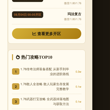
微变/1.80/1.76
玛法复古
08月04日 00:05开区
微变/1.80/1.76
查看更多开区
热门攻略TOP10
1.76传奇法师装备搭配 从新手到毕
1
0.3w
业的进阶路线
1.76散人全攻略 散人玩家生存发展
2
0.1w
完整教学
1.76武器打宝攻略 全武器掉落地图
3
0.1w
与获取方法