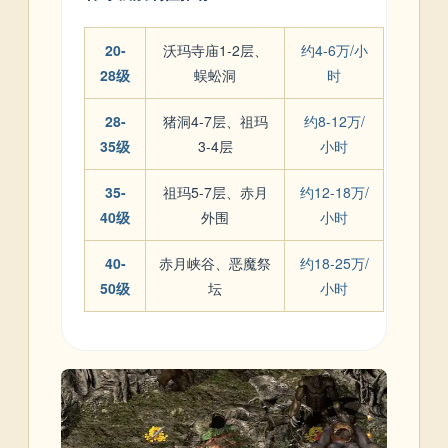
20-
沃玛寺庙1-2层、
约4-6万/小
28级
蜈蚣洞
时
28-
猪洞4-7层、祖玛
约8-12万/
35级
3-4层
小时
35-
祖玛5-7层、赤月
约12-18万/
40级
外围
小时
40-
赤月峡谷、恶魔祭
约18-25万/
50级
坛
小时