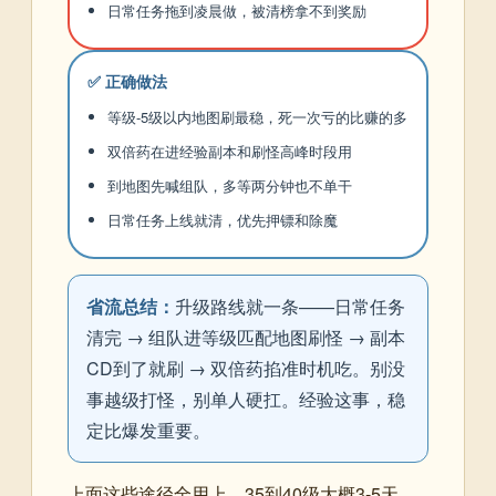
日常任务拖到凌晨做，被清榜拿不到奖励
✅ 正确做法
等级-5级以内地图刷最稳，死一次亏的比赚的多
双倍药在进经验副本和刷怪高峰时段用
到地图先喊组队，多等两分钟也不单干
日常任务上线就清，优先押镖和除魔
省流总结：
升级路线就一条——日常任务
清完 → 组队进等级匹配地图刷怪 → 副本
CD到了就刷 → 双倍药掐准时机吃。别没
事越级打怪，别单人硬扛。经验这事，稳
定比爆发重要。
上面这些途径全用上，35到40级大概3-5天，